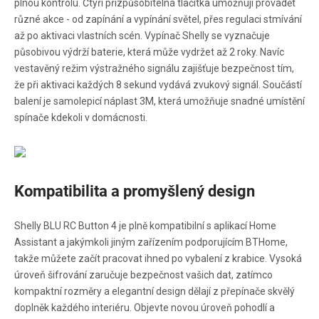
plnou kontrolu. Čtyři přizpůsobitelná tlačítka umožňují provádět
různé akce - od zapínání a vypínání světel, přes regulaci stmívání
až po aktivaci vlastních scén. Vypínač Shelly se vyznačuje
působivou výdrží baterie, která může vydržet až 2 roky. Navíc
vestavěný režim výstražného signálu zajišťuje bezpečnost tím,
že při aktivaci každých 8 sekund vydává zvukový signál. Součástí
balení je samolepicí náplast 3M, která umožňuje snadné umístění
spínače kdekoli v domácnosti.
Kompatibilita a promyšlený design
Shelly BLU RC Button 4 je plně kompatibilní s aplikací Home
Assistant a jakýmkoli jiným zařízením podporujícím BTHome,
takže můžete začít pracovat ihned po vybalení z krabice. Vysoká
úroveň šifrování zaručuje bezpečnost vašich dat, zatímco
kompaktní rozměry a elegantní design dělají z přepínače skvělý
doplněk každého interiéru. Objevte novou úroveň pohodlí a