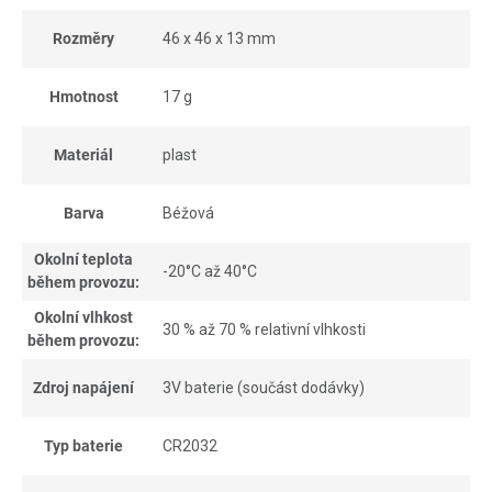
Rozměry
46 x 46 x 13 mm
Hmotnost
17 g
Materiál
plast
Barva
Béžová
Okolní teplota
-20°C až 40°C
během provozu:
Okolní vlhkost
30 % až 70 % relativní vlhkosti
během provozu:
Zdroj napájení
3V baterie (součást dodávky)
Typ baterie
CR2032