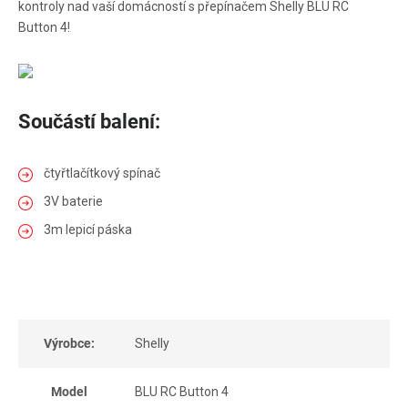
kontroly nad vaší domácností s přepínačem Shelly BLU RC
Button 4!
Součástí balení:
čtyřtlačítkový spínač
3V baterie
3m lepicí páska
Výrobce:
Shelly
Model
BLU RC Button 4