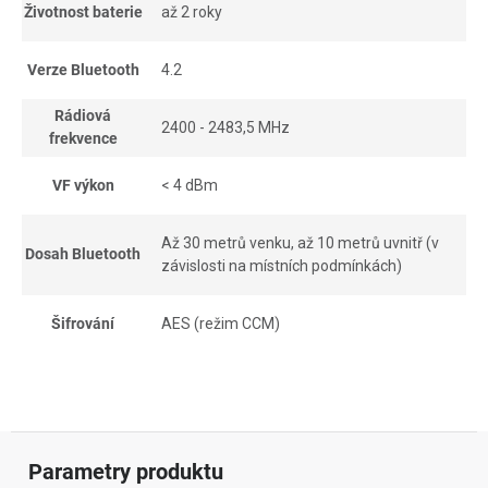
Životnost baterie
až 2 roky
Verze Bluetooth
4.2
Rádiová
2400 - 2483,5 MHz
frekvence
VF výkon
< 4 dBm
Až 30 metrů venku, až 10 metrů uvnitř (v
Dosah Bluetooth
závislosti na místních podmínkách)
Šifrování
AES (režim CCM)
Parametry produktu