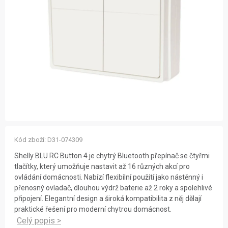
ZNAČKY
NOVINKY
OSTATNÍ
12 důvodů proč Gigamat
Možnosti dopravy
Kontakt
Hodnocení obchodu
Kód zboží:
D31-074309
Shelly BLU RC Button 4 je chytrý Bluetooth přepínač se čtyřmi
tlačítky, který umožňuje nastavit až 16 různých akcí pro
ovládání domácnosti. Nabízí flexibilní použití jako nástěnný i
přenosný ovladač, dlouhou výdrž baterie až 2 roky a spolehlivé
připojení. Elegantní design a široká kompatibilita z něj dělají
praktické řešení pro moderní chytrou domácnost.