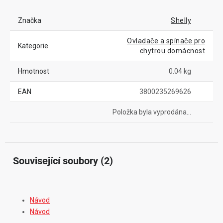
Značka
Shelly
Ovladače a spínače pro
Kategorie
chytrou domácnost
Hmotnost
0.04 kg
EAN
3800235269626
Položka byla vyprodána…
Související soubory (2)
Návod
Návod