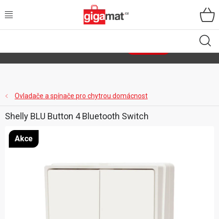
Přejít
na
obsah
VŠECHNY KATEGORIE
🌿
Asist
sety
se slevou až 40 %
Zobrazit sety
DOMÁCNOST
ZAHRADA
Ovladače a spínače pro chytrou domácnost
Shelly BLU Button 4 Bluetooth Switch
DÍLNA
Akce
ÚLOŽNÉ BOXY
SPORT, OUTDOOR
GIGA CENY