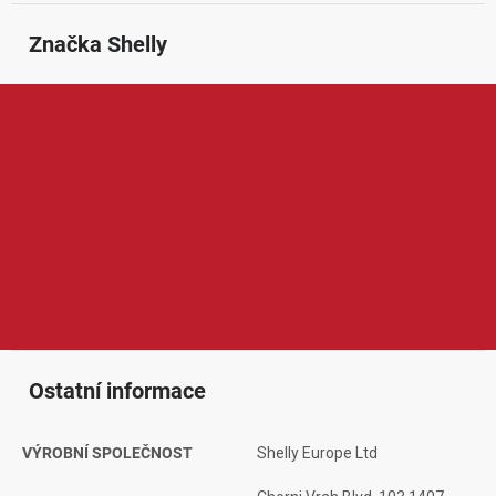
Značka
 Shelly
Shelly je značka zaměřená na chytrou domácnost, automatizaci
a vzdálené ovládání elektrických zařízení. V její nabídce najdeme
například chytré relé moduly, zásuvky, vypínače, senzory, měřiče
spotřeby, termostaty nebo ovladače osvětlení a žaluzií. Produkty
Shelly jsou oblíbené díky širokým možnostem nastavení,
kompaktním rozměrům, spolehlivému provozu a kompatibilitě s
chytrou domácností, což ocení běžní uživatelé i pokročilejší
nadšenci do automatizace.
Ostatní informace
VÝROBNÍ SPOLEČNOST
Shelly Europe Ltd