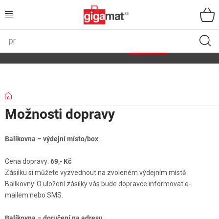
Přejít
na
obsah
VŠECHNY KATEGORIE
🌿
Asist
sety
se slevou až 40 %
Zobrazit sety
DOMÁCNOST
ZAHRADA
Domů
Možnosti dopravy
DÍLNA
Balíkovna – výdejní místo/box
ÚLOŽNÉ BOXY
Cena dopravy:
69,- Kč
SPORT, OUTDOOR
Zásilku si můžete vyzvednout na zvoleném výdejním místě
Balíkovny. O uložení zásilky vás bude dopravce informovat e-
GIGA CENY
mailem nebo SMS.
Balíkovna – doručení na adresu