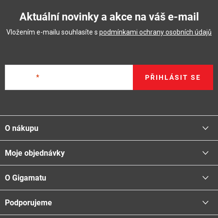
Aktuální novinky a akce na váš e-mail
Vložením e-mailu souhlasíte s
podmínkami ochrany osobních údajů
E-mail
PŘIHLÁSIT SE
Z
á
O nákupu
p
a
Moje objednávky
Proč nakupovat u nás
t
Doprava - možnosti
í
O Gigamatu
Přihlásit
Platba - možnosti
Stav objednávky
Centrála a odběrná místa
Podporujeme
📞
Kontakty
Obchodní podmínky
🚛
Logistické centrum