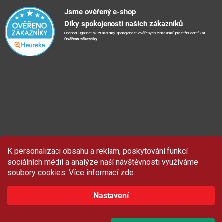
Reklamační řád
🤗
Podporujeme
Jsme ověřený e-shop
📺
TV reklama
Díky spokojenosti našich zákazníků
Vrácení zboží a reklamace
🏨
FN Bulovka
📝
Blog
Obchod Gigamat.sk získal díky spokojenosti ověřených zákazníků prestižní certifikát
Doporučení při nákupu
🏨
Nemocnice Homolka
Ověřeno zákazníky
.
🤝
Partneři
Ochrana osobních údajů
⭐
Hodnocení obchodu
K personalizaci obsahu a reklam, poskytování funkcí
Sleva 100 Kč
na produkty značky Asist.
sociálních médií a analýze naší návštěvnosti využíváme
soubory cookies. Více informací
zde
.
Nastavení
ZAČÍT ODEBÍRAT