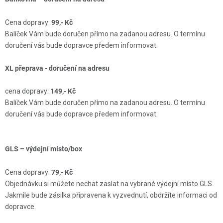
ZNAČKY
Cena dopravy:
99,- Kč
NOVINKY
Balíček Vám bude doručen přímo na zadanou adresu. O termínu
doručení vás bude dopravce předem informovat.
OSTATNÍ
XL přeprava - doručení na adresu
12 důvodů proč Gigamat
Možnosti dopravy
Kontakt
cena dopravy:
149,- Kč
Hodnocení obchodu
Balíček Vám bude doručen přímo na zadanou adresu. O termínu
doručení vás bude dopravce předem informovat.
GLS – výdejní místo/box
Cena dopravy:
79,- Kč
Objednávku si můžete nechat zaslat na vybrané výdejní místo GLS.
Jakmile bude zásilka připravena k vyzvednutí, obdržíte informaci od
dopravce.