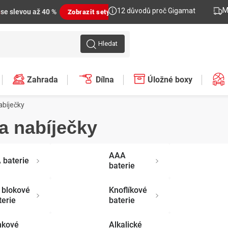
M
12 důvodů proč Gigamat
n
se slevou až 40 %
Zobrazit sety
Hledat
Zahrada
Dílna
Úložné boxy
abíječky
 a nabíječky
AAA
 baterie
baterie
 blokové
Knoflíkové
terie
baterie
nkové
Alkalické