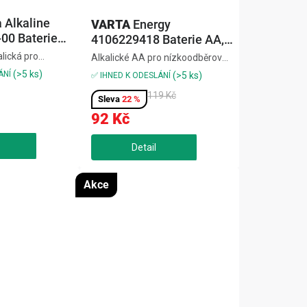
a Alkaline
VARTA
Energy
00 Baterie
4106229418 Baterie AA,
8 ks
lická pro
Alkalické AA pro nízkoodběrová
e náročná
zařízení,balení 8 ks,spolehlivý
(>5 ks)
ÁNÍ
(>5 ks)
✅ IHNED K ODESLÁNÍ
výdrž,stabilní
výkon pro hodiny, ovladače a
119 Kč
o fotoaparáty,
rádia,dlouhá výdrž a stabilní
22 %
snou
energieEnergy 4106229418
92 Kč
 Alkaline
Baterie AA, 8 ks pro jistotu a...
.
Akce