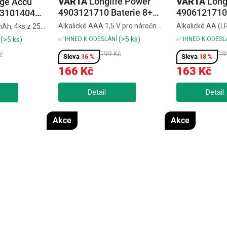
VARTA
Longlife Power
VARTA
Long
ge Accu
4903121710 Baterie 8+2
4906121710 
13101404
AAA, 10 ks
AA, 10 ks
ie AAA 800
Alkalické AAA 1,5 V pro náročná
Alkalické AA (LR
Ah, 4ks,z 25
zařízení,ideální do ovladačů,
zařízení s vyso
až 8×
(>5 ks)
✅ IHNED K ODESLÁNÍ
✅ IHNED K ODESL
(>5 ks)
hraček a svítilen,balení 10 ks
odběrem,dlouhá
nízké
199 Kč
19
č
(8+2 zdarma),dlouhá výdrž a
spolehlivý výkon
16 %
18 %
%/12
spolehlivý výkonTyto alkalické
(8+2 zdarma),be
kompatibilní
166 Kč
163 Kč
AAA baterie dodají silnou...
kadmiaLonglife
mi i
4906121710 bate
ccu...
Akce
Akce