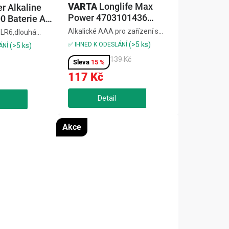
VARTA
Longlife Max
r Alkaline
Power 4703101436
 Baterie AA,
Baterie 4+2 AAA, 6 ks
Alkalické AAA pro zařízení s
 LR6,dlouhá
vysokým a kolísavým
výkon,ideální pro
(>5 ks)
✅ IHNED K ODESLÁNÍ
(>5 ks)
ÁNÍ
odběrem,ideální pro herní
račky,
139 Kč
konzole, digitální fotoaparáty a
15 %
ická
tlakoměry,dlouhá výdrž a stabilní
r Alkaline
117 Kč
výkon,balení 4+2, 6 ksLonglife
dá spolehlivou
Max...
Akce