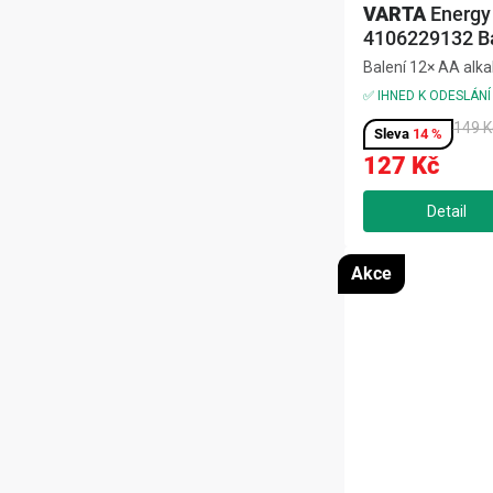
VARTA
Energy
4106229132 Ba
12 ks
Balení 12× AA alka
baterií,ideální pro 
✅ IHNED K ODESLÁNÍ
ovladače, rádia,spo
149 K
výkon,bez rtuti a
14 %
4106229132 dodá 
127 Kč
energii vašim kaž
zařízením.
Akce