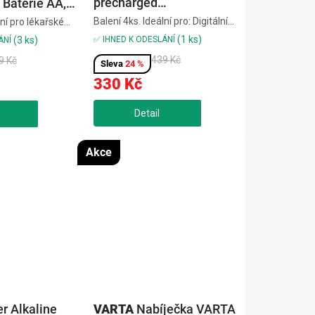
precharged
Baterie AA,
HR6B4P2100-00 Nabíjecí
Balení 4ks. Ideální pro: Digitální
lní pro lékařské
baterie AA 2100 mAh, 4
fotoaparáty, holicí strojky,
y a herní
(1 ks)
✅ IHNED K ODESLÁNÍ
(3 ks)
ÁNÍ
ks
hračky, svítilny, herní zařízení.
výdrž,
439 Kč
9 Kč
Všechny dobíjecí baterie BOSCH
24 %
pičkový
NiMH v balení jsou předem
ýkon v mrazu i
330 Kč
nabité = připravené k...
zení na
Akce
r Alkaline
VARTA
Nabíječka VARTA