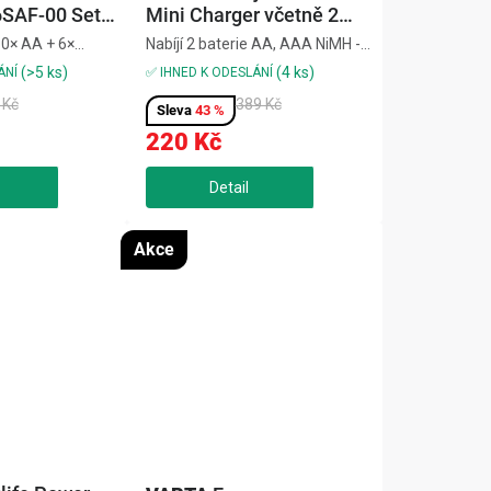
SAF-00 Set
Mini Charger včetně 2
6 ks AAA
AAA 800 mAh
0× AA + 6×
Nabíjí 2 baterie AA, AAA NiMH -
ádia, svítilny,
doba nabíjení: 4,5 h Globální
(>5 ks)
(4 ks)
ÁNÍ
✅ IHNED K ODESLÁNÍ
ce,spolehlivý a
napětí - celosvětové použití 100-
 Kč
389 Kč
ýkon,alkalické 1,5
240 V Zelená LED pro indikaci
43 %
ízeníSuper
nabíjení Vstup USB typu C pro
220 Kč
LR036SAF-00...
napájení Komplexní...
Akce