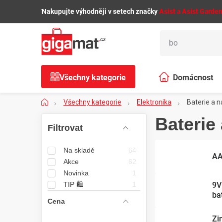
Přejít
🌿
Nakupujte výhodněji v setech značky
Asist a Asist Garde
na
obsah
Všechny kategorie
Domácnost
Domů
Všechny kategorie
Elektronika
Baterie a n
P
Baterie
o
Na skladě
64
s
AA
Akce
62
Novinka
1
t
TIP 🛍️
1
9V
r
ba
Cena
a
Zi