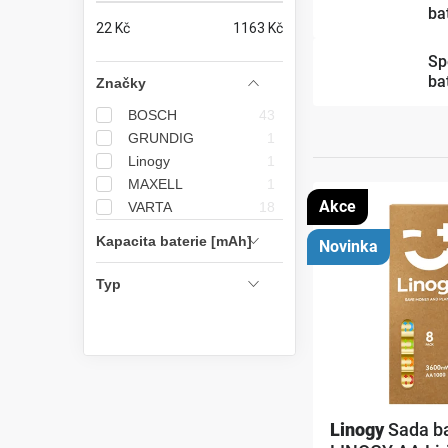
ba
n
22
Kč
1163
Kč
n
Sp
ba
Značky
í
BOSCH
43
p
GRUNDIG
1
Linogy
1
a
MAXELL
1
V
Akce
n
VARTA
18
ý
Kapacita baterie [mAh]
e
Novinka
p
l
Typ
i
s
p
r
Linogy
Sada ba