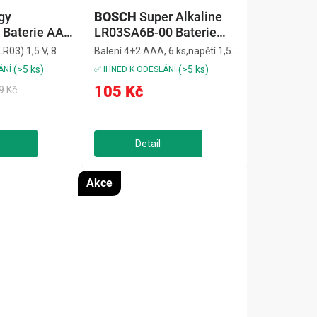
gy
BOSCH
Super Alkaline
Baterie AAA,
LR03SA6B-00 Baterie
4+2 AAA, 6 ks
R03) 1,5 V, 8
Balení 4+2 AAA, 6 ks,napětí 1,5 V
s nízkou
pro dlouhou výdrž,pro rádia,
(>5 ks)
(>5 ks)
ÁNÍ
✅ IHNED K ODESLÁNÍ
ny, ovladače,
svítilny, hračky, klávesnice,typ
105 Kč
9 Kč
ý výkon a dlouhá
LR03 Super AlkalineSuper
roti
Alkaline LR03SA6B-00
istotu vašim
spolehlivě napájí běžná zařízení.
Akce