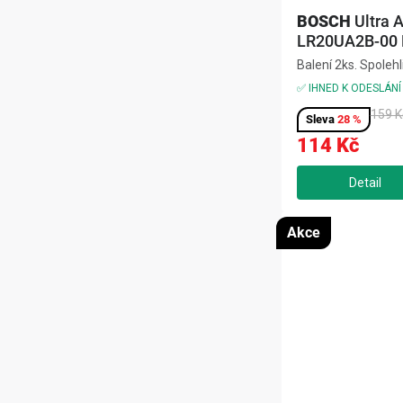
BOSCH
Ultra A
LR20UA2B-00 B
LR20, 2 ks
Balení 2ks. Spolehl
dlouhotrvající energ
✅ IHNED K ODESLÁNÍ
pro: Digitální fotoap
159 K
přenosná elektron
28 %
114 Kč
Akce