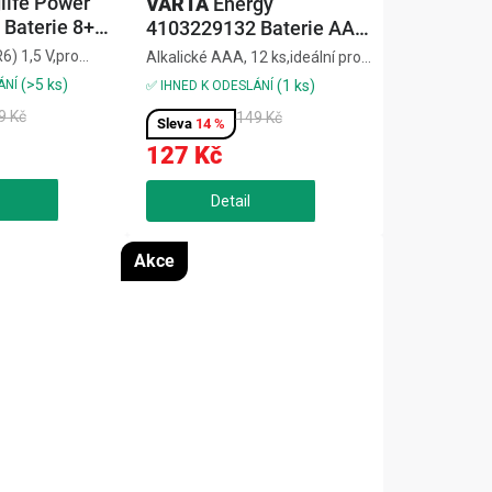
life Power
VARTA
Energy
Baterie 8+2
4103229132 Baterie AAA,
12 ks
6) 1,5 V,pro
Alkalické AAA, 12 ks,ideální pro
kým
nízkou spotřebu (hodiny,
(>5 ks)
ÁNÍ
(1 ks)
✅ IHNED K ODESLÁNÍ
 výdrž a
ovladače, rádia),dlouhá výdrž a
9 Kč
149 Kč
,balení 10 ks
spolehlivý výkon,výhodné
14 %
z rtuti a
baleníEnergy 4103229132
127 Kč
 Power
Baterie AAA, 12 ks – spolehlivá...
rie dodají...
Akce