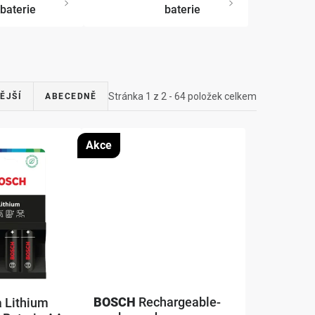
baterie
baterie
Stránka
1
z
2
-
64
položek celkem
ĚJŠÍ
ABECEDNĚ
Akce
BOSCH
Rechargeable-
a Lithium