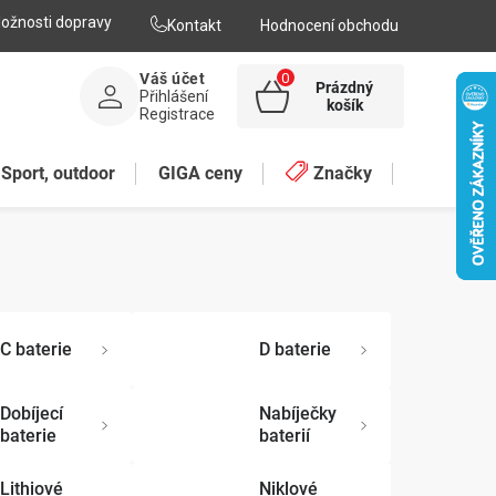
ožnosti dopravy
Kontakt
Hodnocení obchodu
Váš účet
Prázdný
Přihlášení
NÁKUPNÍ
košík
Registrace
KOŠÍK
Sport, outdoor
GIGA ceny
Značky
C baterie
D baterie
Dobíjecí
Nabíječky
baterie
baterií
Lithiové
Niklové