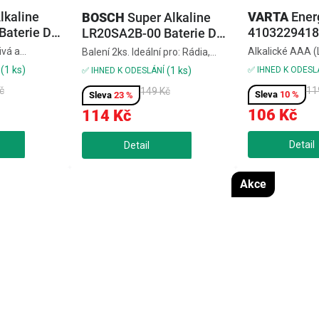
lkaline
VARTA
Ener
BOSCH
Super Alkaline
aterie D
4103229418 
LR20SA2B-00 Baterie D
8 ks
LR20, 2 ks
ivá a
Alkalické AAA (L
Balení 2ks. Ideální pro: Rádia,
ie. Ideální
ks,pro zařízení 
svítilny, hračky, klávesnice
(1 ks)
✅ IHNED K ODESL
(1 ks)
✅ IHNED K ODESLÁNÍ
aráty, svítilny,
spotřebou (hodi
č
11
149 Kč
ika
rádia),spolehliv
10 %
23 %
výdrž,ochrana p
106 Kč
114 Kč
vytečeníDodají j
hodinám,...
Akce