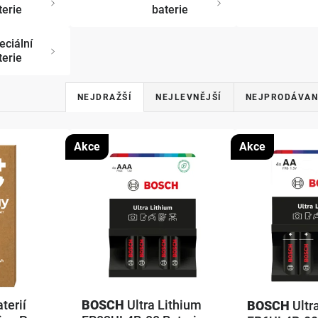
terie
baterie
eciální
terie
Ř
NEJDRAŽŠÍ
NEJLEVNĚJŠÍ
NEJPRODÁVAN
a
z
Akce
Akce
e
n
í
p
r
terií
BOSCH
Ultra Lithium
o
BOSCH
Ultr