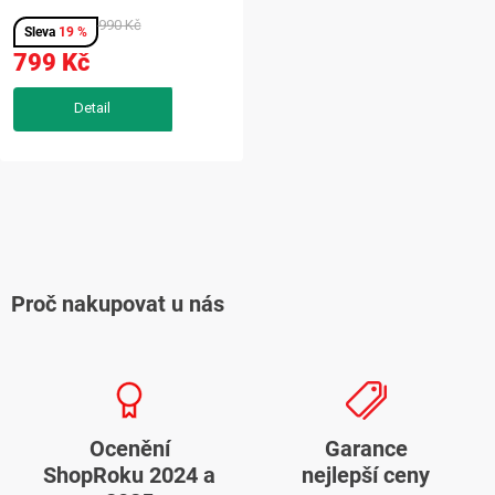
zpracováním a jemným
leskem, který vynikne při
990 Kč
19 %
každodenním nošení i
799 Kč
slavnostnějších příležitostech.
Precizně působící detaily...
O
v
l
Proč nakupovat u nás
á
d
a
c
í
Ocenění
Garance
p
ShopRoku 2024 a
nejlepší ceny
r