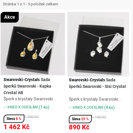
ZNAČKY
i
e
Stránka
1
z
1
-
5
položek celkem
s
n
NOVINKY
Akce
p
í
r
p
OSTATNÍ
o
r
d
o
12 důvodů proč Gigamat
Možnosti dopravy
Kontakt
u
d
Hodnocení obchodu
k
u
t
k
ů
t
Swarovski-Crystals
Sada
Swarovski-Crystals
Sada
šperků Swarovski - Kapka
šperků Swarovski - Sisi Crystal
ů
Crystal AB
Šperk s krystaly Swarovski
Šperk s krystaly Swarovski
zaujme elegantním
zaujme elegantním
(1 ks)
✅ IHNED K ODESLÁNÍ
(4 ks)
✅ IHNED K ODESLÁNÍ
zpracováním a jemným
zpracováním a jemným
leskem, který vynikne při
1 590 Kč
leskem, který vynikne při
1 190 Kč
8 %
25 %
každodenním nošení i
každodenním nošení i
1 462 Kč
890 Kč
slavnostnějších příležitostech.
slavnostnějších příležitostech.