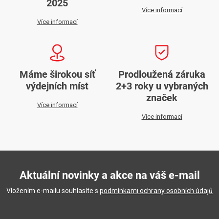
2025
v
Více informací
k
Více informací
y
v
ý
p
Máme širokou síť
Prodloužená záruka
i
výdejních míst
2+3 roky u vybraných
s
značek
Více informací
u
Více informací
Aktuální novinky a akce na váš e-mail
Vložením e-mailu souhlasíte s
podmínkami ochrany osobních údajů