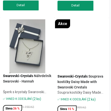
Precizně působící detaily...
Precizně působící detaily...
Akce
Swarovski-Crystals
Náhrdelník
Swarovski-Crystals
Souprava
Swarovski - Hannah
kostičky Daisy Made with
Swarovski Crystals
Šperk s krystaly Swarovski
Soupra kostičky Daisy Made
zaujme elegantním
with Swarovski Crystals
(2 ks)
✅ IHNED K ODESLÁNÍ
(2 ks)
✅ IHNED K ODESLÁNÍ
zpracováním a jemným
leskem, který vynikne při
1 190 Kč
999 Kč
26 %
15 %