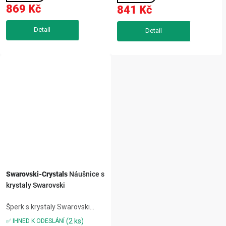
každodenním nošení i
869 Kč
841 Kč
slavnostnějších příležitostech.
Precizně působící detaily...
Swarovski-Crystals
Náušnice s
krystaly Swarovski
Šperk s krystaly Swarovski
zaujme elegantním
(2 ks)
✅ IHNED K ODESLÁNÍ