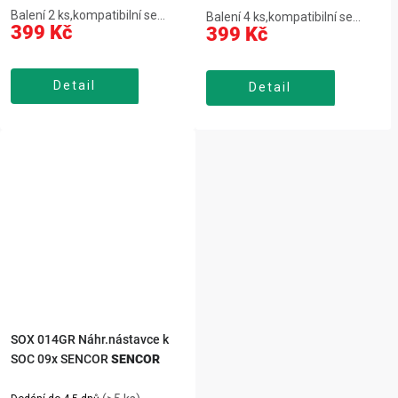
Balení 2 ks,kompatibilní se
Balení 4 ks,kompatibilní se
399 Kč
399 Kč
SENCOR SOC 091x,silikonová
SENCOR SOC 091x,silikon pro
strana pro jazyk,indikátor
čištění jazyka,indikátor
opotřebení štětinek,odstraní
opotřebení štětinek,více plaku
Detail
více plaku,snadná výměna a
Detail
než ruční kartáček,snadná
denní použitíSOX 012BL
výměna,pro každodenní
náhradní...
čištěníSOX 013RS:...
SOX 014GR Náhr.nástavce k
SOC 09x SENCOR
SENCOR