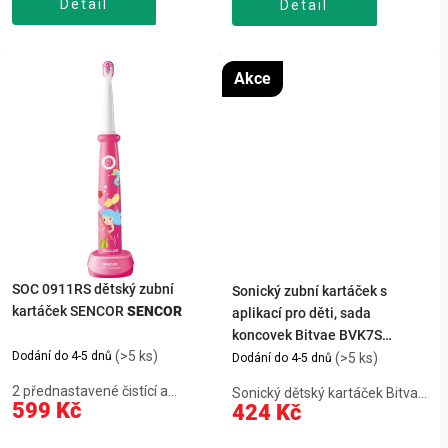
Detail
nástavce, masáž dásní, vhodná
Detail
design motivuje k
pro rovnátka a mostkySOI
pravidelnému čištěníSOC
2200SL...
0910BL dětský zubní kartáček
SENCOR zpříjemní...
Akce
SOC 0911RS dětský zubní
Sonický zubní kartáček s
kartáček SENCOR
SENCOR
aplikací pro děti, sada
koncovek Bitvae BVK7S
(>5 ks)
(modrý)
Dodání do 4-5 dnů
(>5 ks)
Dodání do 4-5 dnů
2 přednastavené čistící a
Sonický dětský kartáček Bitvae
599 Kč
424 Kč
regeneraci podporující
BVK7S nabízí až 40 800
programy Rychlost stěrů je až
vibrací/min, 3 režimy čištění a