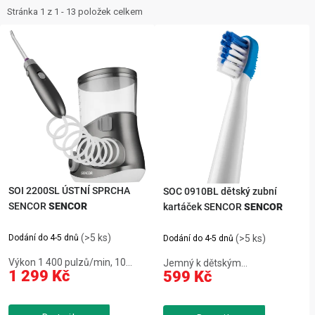
ZNAČKY
e
Stránka
1
z
1
-
13
položek celkem
V
n
NOVINKY
ý
í
p
p
OSTATNÍ
i
r
s
o
p
d
r
u
o
k
d
t
SOI 2200SL ÚSTNÍ SPRCHA
SOC 0910BL dětský zubní
SENCOR
SENCOR
u
kartáček SENCOR
SENCOR
ů
k
(>5 ks)
Dodání do 4-5 dnů
(>5 ks)
Dodání do 4-5 dnů
t
Výkon 1 400 pulzů/min, 10
Jemný k dětským
ů
1 299 Kč
599 Kč
úrovní tlaku,objem 600 ml, 360°
dásním,kompaktní
otočná hlavice,časovač 2 min,
hlavice,ergonomická
on/off na rukojeti,výměnné
rukojeť,výměnná hlavice,hravý