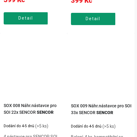
399 Kč
sprchou SENCOR SOI
2x,standardní pro denní čištění
1x,standardní – běžné
mezizubí,ortodontický pro
čištění,ortodontický – rovnátka
rovnátka a můstky,prohlubní
Detail
a můstky,jazyk – proti
Detail
pro citlivá místa, účinný při
bakteriím,prohlubně – citlivá
nízkém tlaku,jazykový pro
místa,nosní...
svěží...
SOX 008 Náhr.nástavce pro
SOX 009 Náhr.nástavce pro SOI
SOI 22x SENCOR
SENCOR
33x SENCOR
SENCOR
(>5 ks)
Dodání do 4-5 dnů
(>5 ks)
Dodání do 4-5 dnů
4 nástavce pro SENCOR SOI