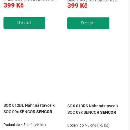
Balení: 4 ks, kompatibilní se
399 Kč
399 Kč
2x,standardní: čištění a
SENCOR SOI 3x,standardní:
bakterie u
běžné čištění a mezizubní
zubů/dásní,ortodontický:
bakterie,ortodontický: rovnátka
Detail
rovnátka, na můstku,prohlubní:
Detail
a těžko dostupná
citlivá i hůř dostupná místa,
místa,prohlubní: šetrný i při
čistí i při nízkém...
nízkém tlaku,na...
SOX 012BL Náhr.nástavce k
SOX 013RS Náhr.nástavce k
SOC 09x SENCOR
SENCOR
SOC 09x SENCOR
SENCOR
(>5 ks)
Dodání do 4-5 dnů
(>5 ks)
Dodání do 4-5 dnů