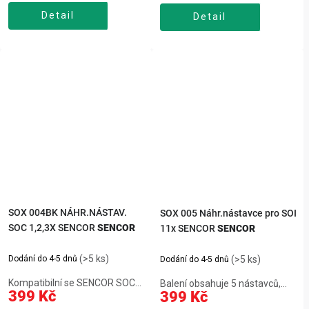
26 000 za minutu Dokáže
chytrou aplikaci pro zábavnou
Detail
odstranit zubní plak několika
Detail
a efektivní péči o zuby. Díky
násobně lépe než při běžném
senzoru tlaku, dlouhé výdrži...
čištění Pečuje o...
SOX 004BK NÁHR.NÁSTAV.
SOX 005 Náhr.nástavce pro SOI
SOC 1,2,3X SENCOR
SENCOR
11x SENCOR
SENCOR
(>5 ks)
Dodání do 4-5 dnů
(>5 ks)
Dodání do 4-5 dnů
Kompatibilní se SENCOR SOC
Balení obsahuje 5 nástavců,
399 Kč
399 Kč
1x/2x/3x,silikon na jazyk,
kompatibilní s ústní sprchou