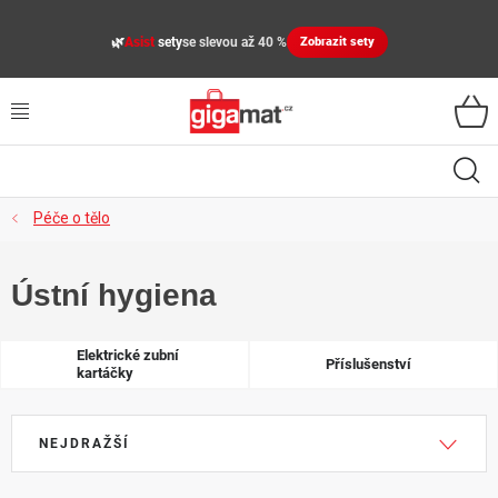
Přejít
na
🌿
Asist
sety
se slevou až 40 %
Zobrazit sety
obsah
VŠECHNY KATEGORIE
VYBAVENÍ DOMÁCNOSTI
ZAHRADA
Péče o tělo
DÍLNA
Ústní hygiena
ÚLOŽNÉ BOXY, PLASTOVÉ REGÁLY, ORGANIZÉRY
Elektrické zubní
Příslušenství
kartáčky
SPORT, OUTDOOR
Ř
GIGA CENY
NEJDRAŽŠÍ
a
z