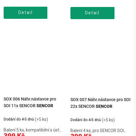
měkké štětiny a indikátor
SENCOR SOI 1x,pět tvarů:
opotřebení, více plaku než ruční
standardní, ortodontický, na
Detail
kartáček, snadná výměna,pro
Detail
jazyk, prohlubně, nosní
každodenní čištění, 4 ks v
dutinaKompletní péče o zuby,
baleníSOX...
dásně i nosní...
SOX 006 Náhr.nástavce pro
SOX 007 Náhr.nástavce pro SOI
SOI 11x SENCOR
SENCOR
22x SENCOR
SENCOR
(>5 ks)
Dodání do 4-5 dnů
(>5 ks)
Dodání do 4-5 dnů
Balení 5 ks, kompatibilní s ústní
Balení 4 ks, pro SENCOR SOI
399 Kč