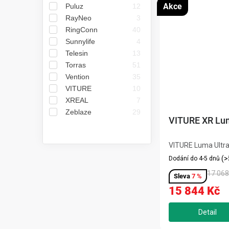
ů
Akce
Puluz
12
RayNeo
3
RingConn
40
Sunnylife
4
Telesin
13
Torras
51
Vention
35
VITURE
10
XREAL
7
Zeblaze
29
VITURE XR Lum
VITURE Luma Ultra
prémiové brýle XR 
(>
Dodání do 4-5 dnů
SONY Micro-OLED, 
17 068
zobrazují virtuáln
7 %
152" s rozlišením 
15 844 Kč
1250 nitů. Vestav
HARMAN...