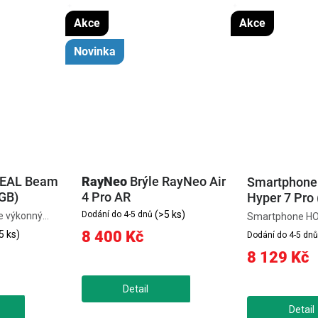
Akce
Akce
Novinka
REAL Beam
RayNeo
Brýle RayNeo Air
Smartphon
GB)
4 Pro AR
Hyper 7 Pro 
(>5 ks)
Dodání do 4-5 dnů
e výkonný
Smartphone HO
e, který
Pro je extrémně
8 400 Kč
5 ks)
Dodání do 4-5 dnů
hry, filmy a
telefon s certifi
8 129 Kč
ícího 3D
MIL-STD-810H, 
i režimy
náročných podm
snímače pro
špičkový výkon 
MediaTek...