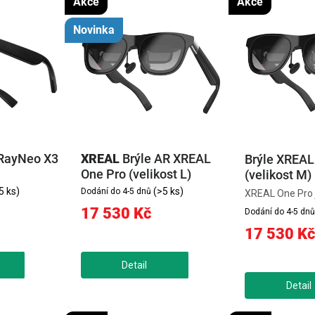
z
Akce
Akce
e
Novinka
n
í
p
r
 RayNeo X3
XREAL
Brýle AR XREAL
o
Brýle XREAL
One Pro (velikost L)
(velikost M)
d
5 ks)
(>5 ks)
Dodání do 4-5 dnů
XREAL One Pro j
AR brýle s Micr
17 530 Kč
u
Dodání do 4-5 dnů
120Hz obnovova
17 530 Kč
zorným polem 5
k
vytvářejí velkou 
t
obrazovku až 17
X1,...
ů