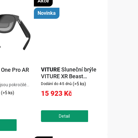
Akce
Novinka
VITURE
Sluneční brýle
 One Pro AR
VITURE XR Beast
(velikost L)
(>5 ks)
Dodání do 4-5 dnů
sou pokročilé
o-OLED displejem,
15 923 Kč
(>5 ks)
cí frekvencí a
7°, které
virtuální
1". Díky čipu