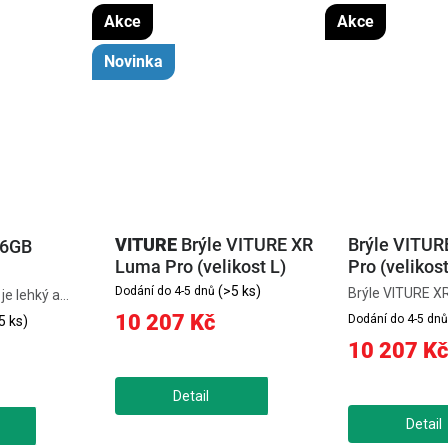
Akce
Akce
Novinka
VITURE
Brýle VITURE XR
Brýle VITUR
56GB
Luma Pro (velikost L)
Pro (velikos
(>5 ks)
Dodání do 4-5 dnů
Brýle VITURE X
je lehký a
prémiové XR br
ro brýle XR,
10 207 Kč
Dodání do 4-5 dnů
5 ks)
displejem blízký
ní, sledování
10 207 Kč
jasem až 1 000 
tách.
zorným polem 52
DoF a více
a ostrý obraz. Di
e se přes...