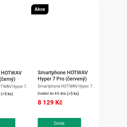
Akce
Smartphone HOTWAV
e HOTWAV
Hyper 7 Pro (červený)
(černý)
Smartphone HOTWAV Hyper 7
TWAV Hyper 7
Pro v červeném provedení je
 odolný 5G
(>5 ks)
Dodání do 4-5 dnů
(>5 ks)
extrémně odolný 5G telefon s
kací IP68, IP69K a
8 129 Kč
certifikací IP68, IP69K a MIL-
vhodný do
STD-810H. Nabízí vysoký výkon
ínek. Nabízí
díky procesoru MediaTek
díky procesoru
Dimensity...