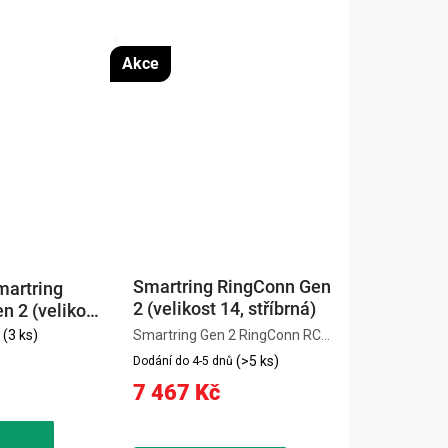
Akce
Smartring RingConn Gen
martring
2 (velikost 14, stříbrná)
 2 (velikost
(3 ks)
Smartring Gen 2 RingConn RCA-
01 (velikost 14, stříbrná) je
(>5 ks)
Dodání do 4-5 dnů
ultratenký chytrý prsten s
7 467 Kč
pokročilým sledováním spánku
včetně detekce spánkové apnoe.
Nepřetržitě monitoruje srdeční...