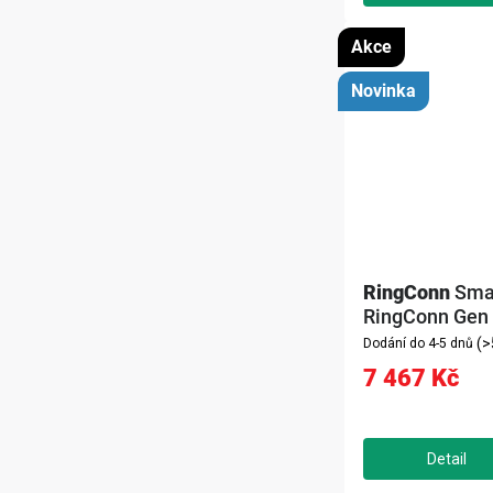
Akce
Novinka
RingConn
Sma
RingConn Gen 2
10, černý)
(>
Dodání do 4-5 dnů
7 467 Kč