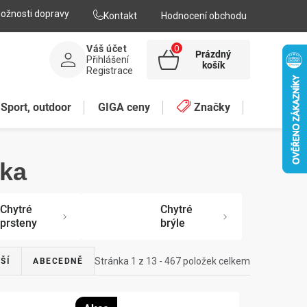
ožnosti dopravy
Kontakt
Hodnocení obchodu
Váš účet
Prázdný
Přihlášení
NÁKUPNÍ
košík
Registrace
KOŠÍK
Sport, outdoor
GIGA ceny
Značky
ika
Chytré
Chytré
prsteny
brýle
Stránka
1
z
13
-
467
položek celkem
ŠÍ
ABECEDNĚ