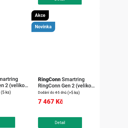
Akce
Novinka
martring
RingConn
Smartring
 2 (velikost
RingConn Gen 2 (velikost
12, zlatá)
(5 ks)
(>5 ks)
Dodání do 4-5 dnů
7 467 Kč