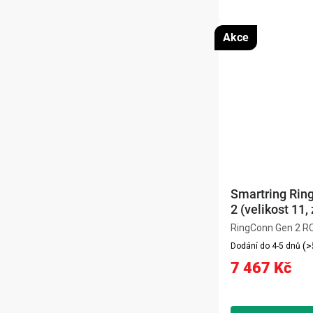
Akce
Smartring Rin
2 (velikost 11, 
RingConn Gen 2 RC
ultratenký chytrý 
(>
Dodání do 4-5 dnů
2 g), který nabízí 
7 467 Kč
sledování spánku, 
životních funkcí v
spánkové apnoe b
předplatného....