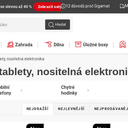
M
12 důvodů proč Gigamat
n
se slevou až 40 %
Zobrazit sety
Hledat
Zahrada
Dílna
Úložné boxy
lety, nositelná elektronika
tablety, nositelná elektron
bilní
Chytré
lefony
hodinky
Ř
NEJDRAŽŠÍ
NEJLEVNĚJŠÍ
NEJPRODÁVANĚJ
a