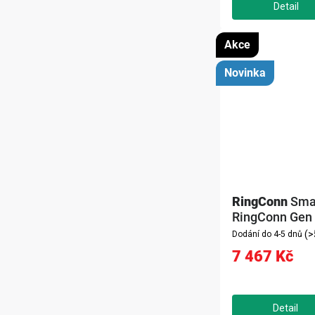
Akce
Novinka
RingConn
Sma
RingConn Gen 2
13, černý)
(>
Dodání do 4-5 dnů
7 467 Kč