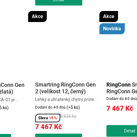
Akce
Akce
Novinka
Smartring RingConn Gen
RingConn
S
gConn Gen
2 (velikost 12, černý)
RingConn Gen
zlatá)
12, stříbrná)
Dodání do 4-5 dnů
Lehký a ultratenký chytrý prsten
A-01 je
pro nepřetržité sledování zdraví
prsten (2 mm,
7 467 Kč
(>5 ks)
Dodání do 4-5 dnů
5 ks)
a spánku včetně detekce
přesné
8 836 Kč
spánkové apnoe. Měří tep, SpO₂,
15 %
stresu a
stres i HRV bez nutnosti
četně detekce
7 467 Kč
předplatného a nabízí detailní...
ez