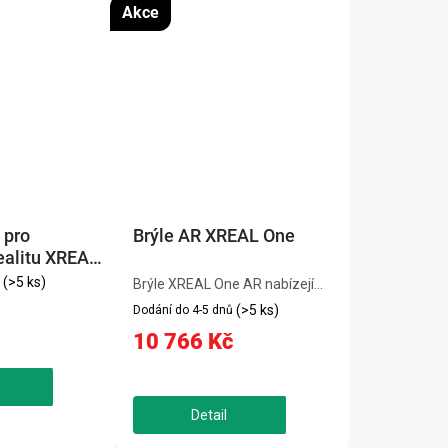
Akce
 pro
Brýle AR XREAL One
ealitu XREAL
(>5 ks)
Brýle XREAL One AR nabízejí
pohlcující zážitek díky micro
(>5 ks)
Dodání do 4-5 dnů
OLED displeji, 120Hz obnovovací
10 766 Kč
frekvenci a ultra nízké latenci 3
ms. Vestavěný DAC a
spolupráce s Bose zajišťují...