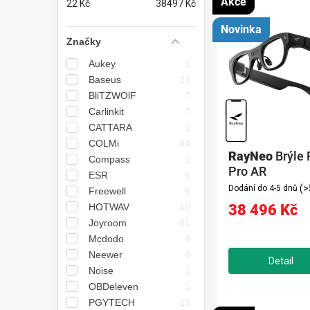
Akce
22
Kč
38497
Kč
n
ý
Novinka
n
Značky
p
Aukey
í
1
i
Baseus
33
p
s
BliTZWOlF
7
Carlinkit
7
a
p
CATTARA
1
n
COLMi
84
r
RayNeo
Brýle
Compass
1
e
Pro AR
o
ESR
5
(>
Dodání do 4-5 dnů
Freewell
5
l
d
HOTWAV
38 496 Kč
10
Joyroom
81
u
Mcdodo
6
k
Neewer
6
Noise
1
t
OBDeleven
1
PGYTECH
13