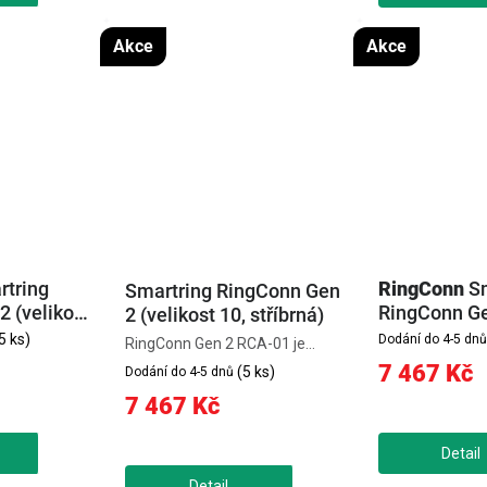
Akce
Akce
rtring
RingConn
S
Smartring RingConn Gen
 (velikost
RingConn Gen
2 (velikost 10, stříbrná)
10, zlatá)
5 ks)
Dodání do 4-5 dnů
RingConn Gen 2 RCA-01 je
ultratenký chytrý prsten (2 mm,
7 467 Kč
(5 ks)
Dodání do 4-5 dnů
2 g), který nabízí pokročilé
7 467 Kč
sledování zdraví včetně spánku,
stresu a životních funkcí bez
nutnosti předplatného....