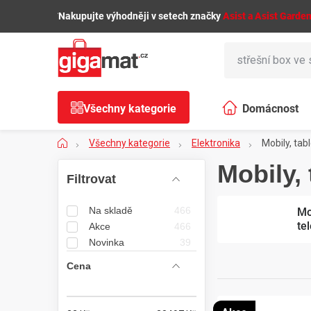
Přejít
🌿
Nakupujte výhodněji v setech značky
Asist a Asist Garde
na
obsah
Všechny kategorie
Domácnost
Domů
Všechny kategorie
Elektronika
Mobily, tab
P
Mobily, 
o
Na skladě
466
Mo
s
te
Akce
466
Novinka
39
t
Cena
r
a
V