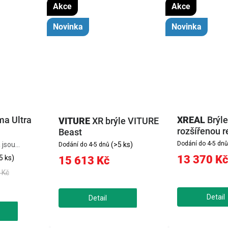
Akce
Akce
Novinka
Novinka
a Ultra
XREAL
Brýle
VITURE
XR brýle VITURE
rozšířenou r
Beast
1S
Dodání do 4-5 dnů
(>5 ks)
 jsou
Dodání do 4-5 dnů
s panely
13 370 Kč
5 ks)
15 613 Kč
které
 Kč
í obrazovku až
1200p a jasem
ěný systém