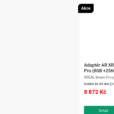
Akce
Adaptér AR X
Pro (8GB +256
XREAL Beam Pro j
adaptér pro AR brýl
(>
Dodání do 4-5 dnů
umožňuje přenášet 
8 872 Kč
aplikace do pohlcuj
prostoru. Nabízí tř
zobrazení, stereo
3D...