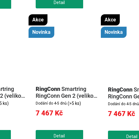
Akce
Akce
Novinka
Novinka
rtring
RingConn
Smartring
RingConn
S
 (velikost
RingConn Gen 2 (velikost
RingConn Gen
13, stříbrná)
13, zlatá)
5 ks)
(>5 ks)
Dodání do 4-5 dnů
Dodání do 4-5 dnů
7 467 Kč
7 467 Kč