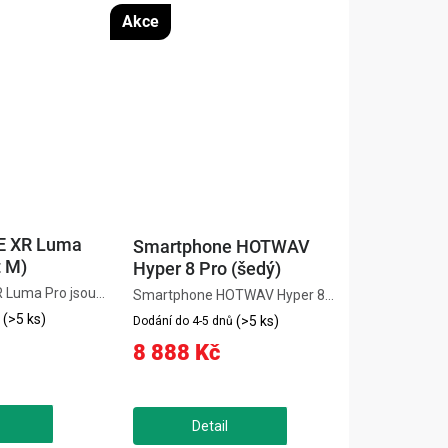
Akce
E XR Luma
Smartphone HOTWAV
t M)
Hyper 8 Pro (šedý)
R Luma Pro jsou
Smartphone HOTWAV Hyper 8
ýle s 1200p
Pro nabízí extrémní výkon díky
(>5 ks)
(>5 ks)
Dodání do 4-5 dnů
m kvalitě 4K,
procesoru Dimensity 7050, až 32
8 888 Kč
nitů a širokým
GB RAM a 512GB úložišti spolu s
° pro realistický
odolnou konstrukcí a 5G
sponují...
konektivitou. Disponuje 6,78"...