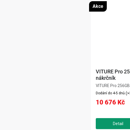
Akce
VITURE Pro 2
nákrčník
VITURE Pro 256GB 
výkonný nákrčník p
(>
Dodání do 4-5 dnů
který umožňuje hra
10 676 Kč
filmů i práci na ces
Podporuje gesty, 3
obrazovek, připojuj