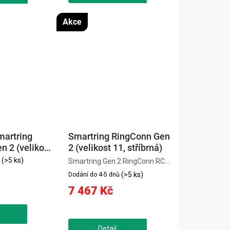
Akce
martring
Smartring RingConn Gen
 2 (velikost
2 (velikost 11, stříbrná)
(>5 ks)
Smartring Gen 2 RingConn RCA-
01 (velikost 11, stříbrná) je
(>5 ks)
Dodání do 4-5 dnů
ultratenký chytrý prsten s
7 467 Kč
pokročilým sledováním spánku
včetně detekce spánkové apnoe.
Nepřetržitě monitoruje srdeční...