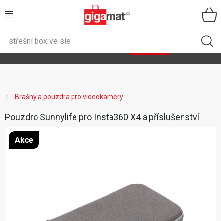
Přejít
na
obsah
VŠECHNY KATEGORIE
🌿
Asist
sety
se slevou až 40 %
Zobrazit sety
DOMÁCNOST
ZAHRADA
Brašny a pouzdra pro videokamery
Pouzdro Sunnylife pro Insta360 X4 a příslušenství
DÍLNA
Akce
ÚLOŽNÉ BOXY
SPORT, OUTDOOR
GIGA CENY