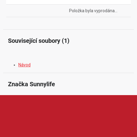
Položka byla vyprodána…
Související soubory (1)
Návod
Značka
 Sunnylife
Sunnylife je značka zaměřená na praktické příslušenství pro
drony, akční kamery a mobilní tvorbu obsahu. V její nabídce
najdeme například ochranná pouzdra, přepravní tašky, přistávací
plochy, kryty vrtulí, držáky, filtry, nabíjecí příslušenství a další