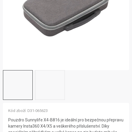
ZNAČKY
NOVINKY
OSTATNÍ
12 důvodů proč Gigamat
Možnosti dopravy
Kontakt
Hodnocení obchodu
Kód zboží:
D31-065623
Pouzdro Sunnylife X4-B816 je ideální pro bezpečnou přepravu
kamery Insta360 X4/X5 a veškerého příslušenství. Díky