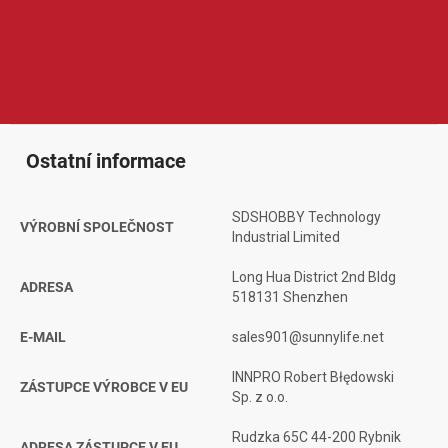
doplňky pro zařízení DJI, Insta360, GoPro a podobnou techniku.
Produkty Sunnylife jsou oblíbené díky funkčnímu provedení,
snadnému používání, dobré ochraně techniky a výhodnému
poměru ceny a kvality, což ocení rekreační uživatelé i náročnější
tvůrci obsahu.
Ostatní informace
SDSHOBBY Technology
VÝROBNÍ SPOLEČNOST
Industrial Limited
Long Hua District 2nd Bldg
ADRESA
518131 Shenzhen
E-MAIL
sales901@sunnylife.net
INNPRO Robert Błędowski
ZÁSTUPCE VÝROBCE V EU
Sp. z o.o.
Rudzka 65C 44-200 Rybnik
ADRESA ZÁSTUPCE V EU