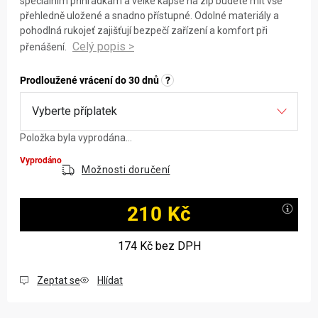
speciálním přihrádkám a velké kapse na zip budete mít vše
přehledně uložené a snadno přístupné. Odolné materiály a
pohodlná rukojeť zajišťují bezpečí zařízení a komfort při
přenášení.
Prodloužené vrácení do 30 dnů
?
Položka byla vyprodána…
Vyprodáno
Možnosti doručení
210 Kč
Měrná cena:
174 Kč
bez DPH
Zeptat se
Hlídat