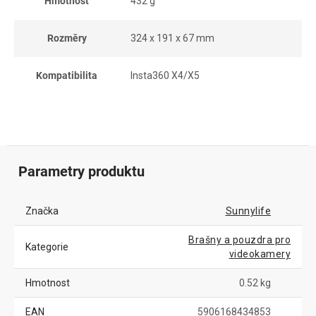
Hmotnost
432 g
Rozměry
324 x 191 x 67 mm
Kompatibilita
Insta360 X4/X5
Parametry produktu
Značka
Sunnylife
Brašny a pouzdra pro
Kategorie
videokamery
Hmotnost
0.52 kg
EAN
5906168434853