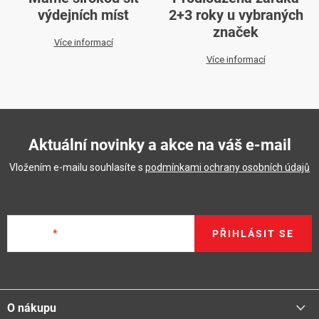
výdejních míst
2+3 roky u vybraných
značek
Více informací
Více informací
Aktuální novinky a akce na váš e-mail
Vložením e-mailu souhlasíte s
podmínkami ochrany osobních údajů
E-mail
PŘIHLÁSIT SE
Z
á
O nákupu
p