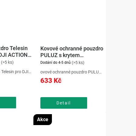
dro Telesin
Kovové ochranné pouzdro
DJI ACTION
PULUZ s krytem
objektivu pro Insta 360 X4
(>5 ks)
(>5 ks)
Dodání do 4-5 dnů
Telesin pro DJI
ovové ochranné pouzdro PULUZ
ízí lehkou, ale
s krytem objektivu pro Insta360
633 Kč
 z hliníkové
X4 poskytuje spolehlivou
ečného zatížení.
ochranu před nárazy a
 pro popruh a
poškrábáním. Vyrobeno z lehké
aterii...
hliníkové slitiny a doplněno o
Detail
gumový...
Akce