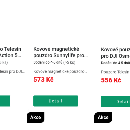
o Telesin
Kovové magnetické
Kovové pouz
Action 5
pouzdro Sunnylife pro
pro DJI Osm
OSMO 360
(modré)
5 ks)
(>5 ks)
Dodání do 4-5 dnů
Dodání do 4-5 dnů
esin pro DJI
Kovové magnetické pouzdro
Pouzdro Telesin
kytuje pevnou
Sunnylife pro OSMO 360 chrání
Action 5 poskyt
573 Kč
556 Kč
hmotnosti 54 g.
kameru před poškrábáním a
ochranu a nízk
cení je
nárazy. Magnetické rozhraní
Instalace je rychl
dely Osmo
umožňuje snadno přepínat mezi
měnit bez sundá
možňuje...
vertikálním a horizontálním
poutku na zápěs
Detail
Detai
záznamem....
Akce
Akce