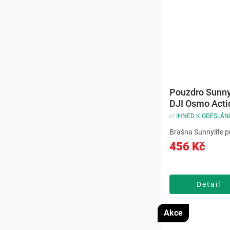
Pouzdro Sunnyl
DJI Osmo Acti
PRO/4/3 Adve
✅ IHNED K ODESLÁN
Combo
Brašna Sunnylife 
Action 3/4 Advent
456 Kč
nabízí pevnou kons
měkkou podšívku p
ochranu kamery i p
při přepravě. Prakti
Detail
Akce