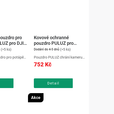
ouzdro pro
Kovové ochranné
LUZ pro DJI
pouzdro PULUZ pro
 3 (45 m)
Insta360 X5
(>5 ks)
(>5 ks)
Dodání do 4-5 dnů
dro pro potápění
Pouzdro PULUZ chrání kameru
Osmo Pocket 3
před nárazy a pády. Magnetická
752 Kč
hránit zařízení
základna zajišťuje stabilitu při
m, nečistotami a
použití s příslušenstvím. Přesné
ením. Vodotěsné
výřezy umožňují pohodlný
ro DJI...
přístup ke všem tlačítkům a...
Detail
Akce