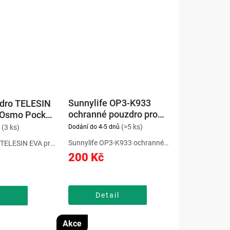
Sunnylife OP3-K933
dro TELESIN
ochranné pouzdro pro
 Osmo Pocket
Osmo Pocket 3
Sunnylife
(>5 ks)
Dodání do 4-5 dnů
(3 ks)
Sunnylife OP3-K933 ochranné
 TELESIN EVA pro
pouzdro pro Osmo Pocket 3
t 3 pomůže
200 Kč
pomůže vytvářet plynulé a
 před
stabilní záběry při natáčení videí.
čistotami a
Ochranné pouzdro Sunnylife
ením. Úložná
OP3-K933 je ideálním...
EVA pro kameru
Detail
l
...
Akce