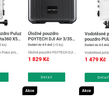
í
p
r
zdro Puluz
Úložné pouzdro
o
Vodotěsné 
sta360 X5
PGYTECH DJI Air 3/3S
pouzdro PU
d
PGYTECH
Insta360 X3
5 ks)
(>5 ks)
Dodání do 4-5 dnů
Dodání do 4-5 dnů
u
 Puluz pro
Úložné pouzdro PGYTECH DJI Air
Vodotěsné potá
X5 pomůže
3/3S pomůže chránit zařízení
PULUZ pro Inst
1 829 Kč
1 479 Kč
k
ed
před poškrábáním, nečistotami a
chránit zařízení
stotami a
běžným opotřebením. Pouzdro
poškrábáním, ne
t
ím. Vodotěsné
PGYTECH pro uložení DJI Air
běžným opotřeb
avrženo tak,
3/3S. Bezpečnostní přepravní...
pouzdro Puluz 
Detail
Detai
ů
Insta360 X3....
Akce
Akce