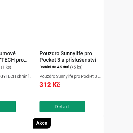
gumové
Pouzdro Sunnylife pro
YTECH pro
Pocket 3 a příslušenství
 (černé)
(1 ks)
(>5 ks)
Dodání do 4-5 dnů
 PGYTECH chrání
Pouzdro Sunnylife pro Pocket 3 a
Action 3 i její
příslušenství pomůže chránit
312 Kč
razy, pády a
zařízení před poškrábáním,
 vyroben z
nečistotami a běžným
mného silikonu,
opotřebením. Speciálně navržené
a...
přihrádky jsou ideální pro...
Detail
Akce