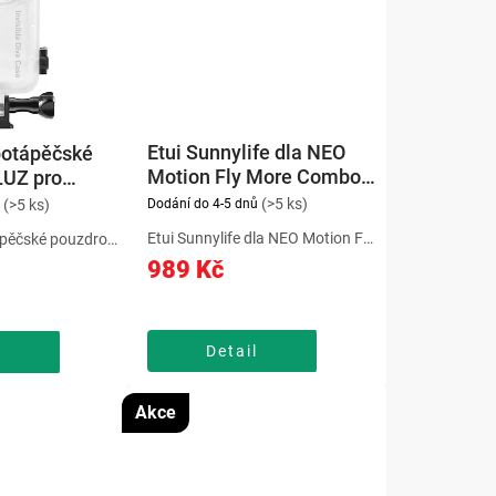
Etui Sunnylife dla NEO
potápěčské
Motion Fly More Combo
LUZ pro
(073535)
Sunnylife
Puluz
(>5 ks)
Dodání do 4-5 dnů
(>5 ks)
Etui Sunnylife dla NEO Motion Fly
pěčské pouzdro
More Combo (073535) je
a360 X3 pomůže
989 Kč
praktický produkt, který usnadní
 před
každodenní používání
čistotami a
kompatibilního zařízení. Pouzdro
ením. Vodotěsné
Sunnylife pro NEO Motion Fly
pro kameru
Detail
l
More...
Akce