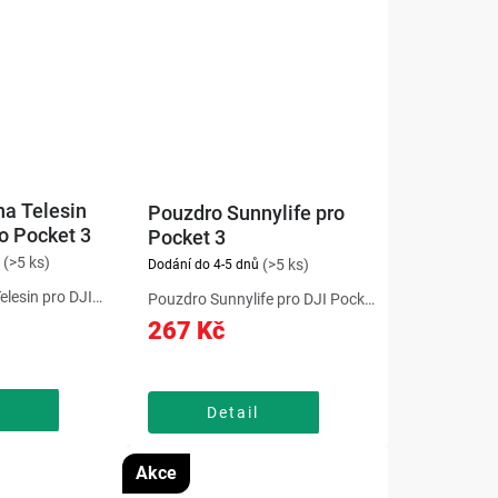
na Telesin
Pouzdro Sunnylife pro
o Pocket 3
Pocket 3
(>5 ks)
(>5 ks)
Dodání do 4-5 dnů
elesin pro DJI
Pouzdro Sunnylife pro DJI Pocket
abízí kompaktní,
3 poskytuje spolehlivou ochranu
267 Kč
rostorné řešení
při přenášení i skladování. Díky
spořádání
odolnému zpracování, měkké
enství. Díky
vnitřní podšívce a praktické
řepážkám si...
přihrádce na...
Detail
Akce