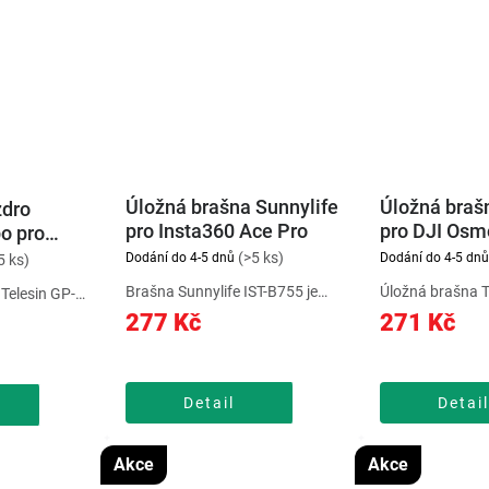
Úložná brašna Sunnylife
Úložná braš
zdro
pro Insta360 Ace Pro
pro DJI Osm
o pro
/11/10/9
(>5 ks)
Dodání do 4-5 dnů
Dodání do 4-5 dnů
5 ks)
Brašna Sunnylife IST-B755 je
Úložná brašna T
Telesin GP-
praktické pouzdro pro kameru
Osmo Pocket 3 n
of Case
277 Kč
271 Kč
Insta360 Ace Pro i její
ale překvapivě p
 potápění s
příslušenství, jako jsou kabely,
pro přehledné u
ero až do
držáky nebo paměťové karty.
kamery i přísluš
chrání je před
Nabízí přehledné vnitřní...
nastavitelným p
valitnímu sklu
Detail
Detail
Akce
Akce