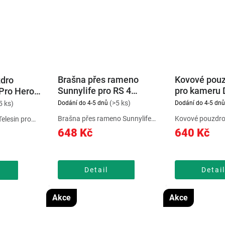
Brašna přes rameno
Kovové pouz
zdro
Sunnylife pro RS 4
pro kameru 
Pro Hero
Sunnylife
3/4/5
(>5 ks)
Dodání do 4-5 dnů
Dodání do 4-5 dnů
5 ks)
Brašna přes rameno Sunnylife
Kovové pouzdro 
elesin pro
pro RS 4 pomůže vytvářet plynulé
Action 5 Pro nab
kytuje lehkou
648 Kč
640 Kč
a stabilní záběry při natáčení
odolnou ochranu
 bez omezení
videí. Získejte možnost pohodlně
slitiny bez zbyt
Magnetický
a přitom bezpečně přepravovat
Praktický otvor
tém umožňuje
gimbal DJI RS 4 spolu...
rychlý přístup k b
 změnu...
Detail
Detail
Akce
Akce