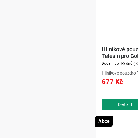
Hliníkové pou
Telesin pro Go
13
(>
Dodání do 4-5 dnů
Hliníkové pouzdro T
GoPro Hero 13 pos
677 Kč
a odolnou ochranu
ovládání kamery. 
rychloupínací sys
snadnou instalaci i
Detail
Akce