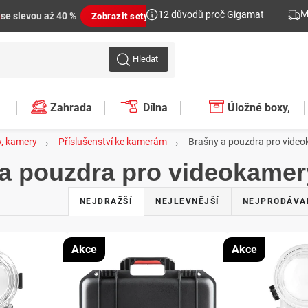
M
12 důvodů proč Gigamat
n
se slevou až 40 %
Zobrazit sety
Hledat
Zahrada
Dílna
Úložné boxy,
, kamery
Příslušenství ke kamerám
Brašny a pouzdra pro vide
plastové regály,
a pouzdra pro videokamer
organizéry
Ř
NEJDRAŽŠÍ
NEJLEVNĚJŠÍ
NEJPRODÁVA
a
z
Akce
Akce
e
n