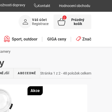
ožnosti dopravy
Kontakt
Hodnocení obchodu
Váš účet
Prázdný
NÁKUPNÍ
Registrace
košík
KOŠÍK
Sport, outdoor
GIGA ceny
Značky
okamery
y
Stránka
1
z
2
-
48
položek celkem
NĚJŠÍ
ABECEDNĚ
Akce