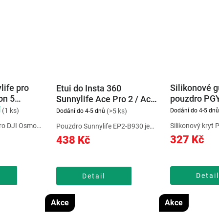
ife pro
Silikonové 
Etui do Insta 360
on 5
pouzdro PG
Sunnylife Ace Pro 2 / Ace
nture
OSMO Action
Pro
(1 ks)
Í
Dodání do 4-5 dnů
(>5 ks)
Dodání do 4-5 dnů
pro DJI Osmo
Silikonový kryt
Pouzdro Sunnylife EP2-B930 je
ure Combo
kameru DJI Osmo 
určeno pro kamery Insta360 Ace,
327 Kč
438 Kč
trukci a
objektiv před ná
Ace Pro 2 a Ace Pro 1 a nabízí
ro maximální
poškrábáním. Je
prostor pro kameru, baterie,
říslušenství
odolného a příje
držák a další příslušenství.
cké...
který dobře sedí 
Vyrobeno je z odolné...
Detail
Detail
Akce
Akce