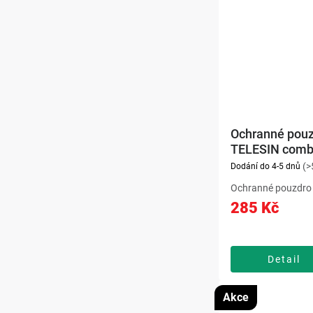
Ochranné pou
TELESIN comb
GoPro Hero 12
(>
Dodání do 4-5 dnů
Ochranné pouzdro 
WTP-905 Waterpro
285 Kč
umožňuje bezpečné
kamerami GoPro H
hloubky 45 metrů a 
poškozením. Díky k
Detail
s...
Akce