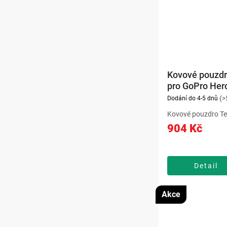
Kovové pouzdr
pro GoPro Her
(>
Dodání do 4-5 dnů
Kovové pouzdro Tel
GoPro Hero 13 pos
904 Kč
ochranu díky odoln
slitině a je kompati
Hero 9–13. Odděle
pro baterii umožňuj
Detail
Akce