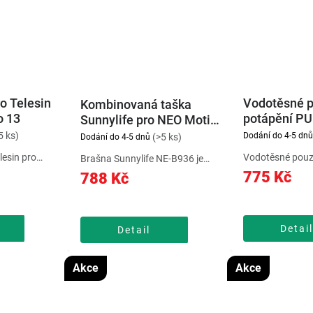
o Telesin
Vodotěsné p
Kombinovaná taška
o 13
potápění PU
Sunnylife pro NEO Motion
Osmo Pocket
Fly (073530)
5 ks)
Dodání do 4-5 dnů
(>5 ks)
Dodání do 4-5 dnů
Puluz
esin pro
Vodotěsné pouz
Brašna Sunnylife NE-B936 je
kytuje pevnou
PULUZ pro DJI 
ideální pro DJI Neo Motion Fly
775 Kč
788 Kč
é hliníkové
(45 m) pomůže c
More Combo a nabízí dostatek
bilní s modely
před poškrábání
prostoru pro dron, baterie i
ná přihrádka
běžným opotřeb
příslušenství. Díky tvarované
e...
pouzdro PULUZ p
vložce a odolné konstrukci...
Detail
Detail
Akce
Akce