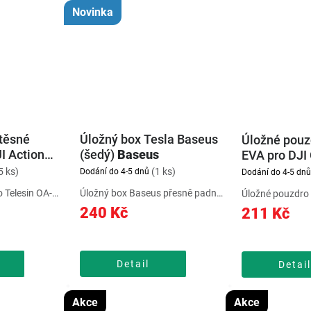
Novinka
těsné
Úložný box Tesla Baseus
Úložné pouz
I Action
(šedý)
Baseus
EVA pro DJI
3
Telesin
5 ks)
(1 ks)
Dodání do 4-5 dnů
Dodání do 4-5 dnů
 Telesin OA-
Úložný box Baseus přesně padne
Úložné pouzdro
smo Action
do středové přihrádky Tesly 3 a Y
DJI Osmo Pocke
240 Kč
211 Kč
ečné ponoření
a promění nevyužitý prostor v
chránit zařízení
bky 45 m a
praktický organizér. Tři výškové
poškrábáním, ne
ozením. Díky
rámy oddělí drobnosti jako klíče
běžným opotřeb
ání
či telefon od...
brašna Telesin 
Detail
Detai
DJI Osmo Pocket
Akce
Akce