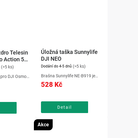
Úložná taška Sunnylife
dro Telesin
DJI NEO
o Action 5
(>5 ks)
Dodání do 4-5 dnů
(>5 ks)
Brašna Sunnylife NE-B919 je
 pro DJI Osmo
navržena pro bezpečné uložení a
uje pevnou
528 Kč
přepravu dronu DJI Neo i jeho
ou hmotnost.
příslušenství. Nabízí promyšlené
á a baterii lze
přihrádky, odolnou konstrukci a
ní pouzdra. Díky
ochranu proti nárazům....
tí a přesným...
Detail
l
Akce