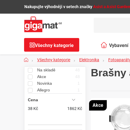
Přejít
🌿
Nakupujte výhodněji v setech značky
Asist a Asist Garde
na
obsah
Všechny kategorie
Vybavení
Domů
Všechny kategorie
Elektronika
Fotoaparáty
domácnosti
P
Brašny 
Na skladě
48
Akce
48
o
Novinka
1
Allegro
1
s
Cena
V
t
Akce
38
Kč
1862
Kč
ý
r
p
a