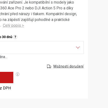
ování zařízení. Je kompatibilní s modely jako
360 Ace Pro 2 nebo DJI Action 5 Pro a díky
rání před nárazy i tlakem. Kompaktní design,
o na zápěstí zajišťují pohodlné a praktické
.
o 30 dnů
?
dána…
Možnosti doručení
č
Měrná cena:
z DPH