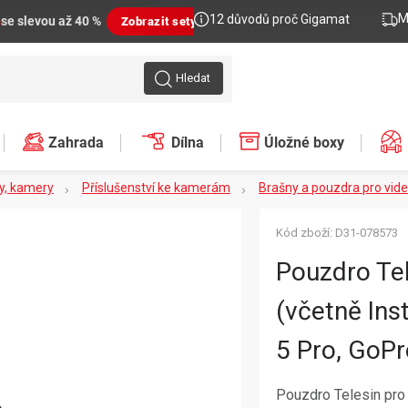
M
12 důvodů proč Gigamat
n
se slevou až 40 %
Zobrazit sety
Hledat
Zahrada
Dílna
Úložné boxy
y, kamery
Příslušenství ke kamerám
Brašny a pouzdra pro vi
Kód zboží:
D31-078573
Pouzdro Tel
(včetně Ins
5 Pro, GoPr
Pouzdro Telesin pro