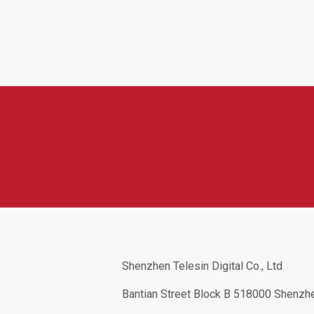
 kamery, sportovní natáčení a mobilní tvorbu obsahu. V její nabídc
ebo doplňky kompatibilní s kamerami GoPro, DJI, Insta360 a další
y, snadnému používání a odolnosti při cestování, sportu i outdoo
Shenzhen Telesin Digital Co., Ltd
Bantian Street Block B 518000 Shenz