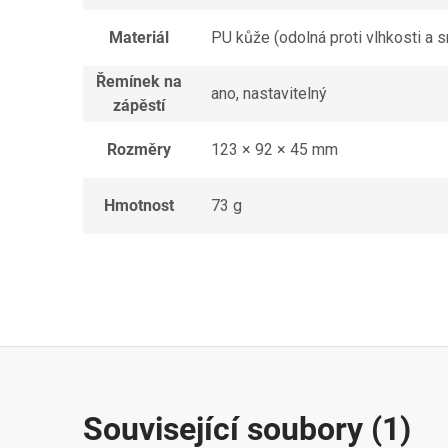
Materiál
PU kůže (odolná proti vlhkosti a s
Řemínek na
ano, nastavitelný
zápěstí
Rozměry
123 × 92 × 45 mm
Hmotnost
73 g
Související soubory (1)