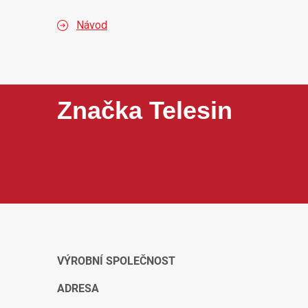
Návod
Značka Telesin
Telesin je značka zaměřená na příslušenství pro akční
popruhy, ochranná pouzdra, nabíjecí příslušenství n
praktickému provedení, dobrému poměru ceny a kvalit
VÝROBNÍ SPOLEČNOST
ADRESA