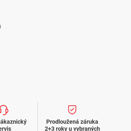
d
zákaznický
Prodloužená záruka
ervis
2+3 roky u vybraných