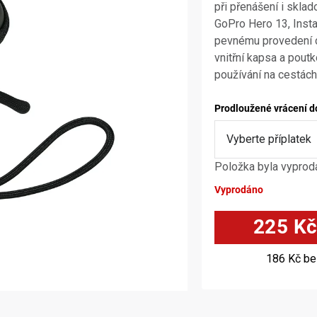
při přenášení i sklad
GoPro Hero 13, Insta
pevnému provedení ch
vnitřní kapsa a poutk
používání na cestách
Prodloužené vrácení d
Položka byla vypro
Vyprodáno
225 K
186 Kč
be