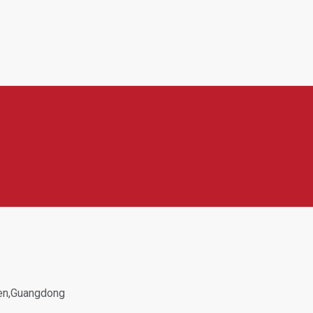
e najdeme například držáky, stativy, selfie tyče,
mi zařízeními. Produkty Telesin jsou oblíbené díky
rových aktivitách.
hen,Guangdong