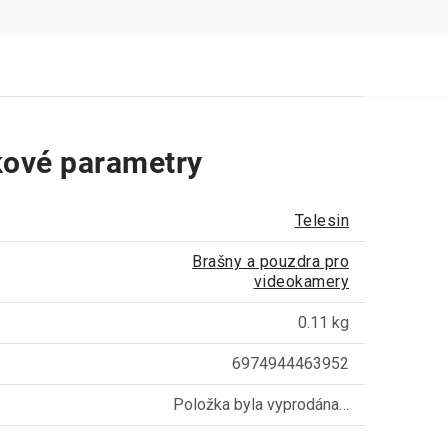
ové parametry
Telesin
Brašny a pouzdra pro
videokamery
0.11 kg
6974944463952
Položka byla vyprodána…