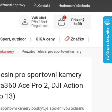
ožnosti dopravy
Kontakt
Hodnocení obchodu
Váš účet
Prázdný
Přihlášení
NÁKUPNÍ
košík
Registrace
KOŠÍK
Sport, outdoor
GIGA ceny
Značky
deokamery
Pouzdro Telesin pro sportovní kamery
esin pro sportovní kamery
ta360 Ace Pro 2, DJI Action
o 13)
 sportovní kamery poskytuje spolehlivou ochranu