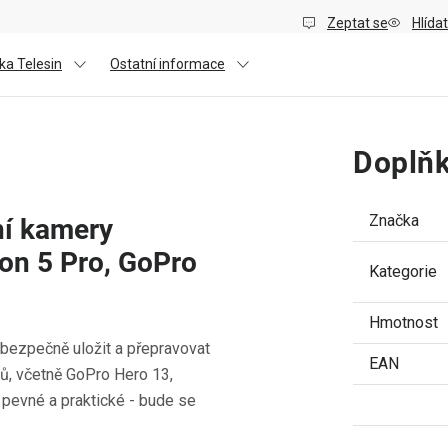
Zeptat se
Hlídat
ka Telesin
Ostatní informace
Doplňk
Značka
ní kamery
ion 5 Pro, GoPro
Kategorie
Hmotnost
jí bezpečně uložit a přepravovat
EAN
ů, včetně GoPro Hero 13,
 pevné a praktické - bude se