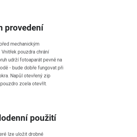
m provedení
 před mechanickým
 Vnitřek pouzdra chrání
uh udrží fotoaparát pevně na
 vodě - bude dobře fungovat při
okra. Napůl otevřený zip
pouzdro zcela otevřít.
dodenní použití
ré lze uložit drobné