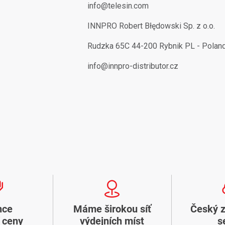
info@telesin.com
INNPRO Robert Błędowski Sp. z o.o.
Rudzka 65C 44-200 Rybnik PL - Polan
info@innpro-distributor.cz
nce
Máme širokou síť
Český 
í ceny
výdejních míst
s