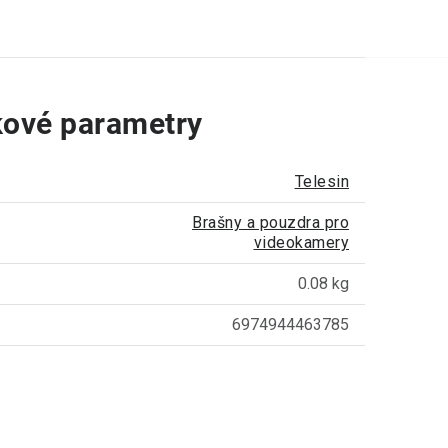
ové parametry
Telesin
Brašny a pouzdra pro
videokamery
0.08 kg
6974944463785