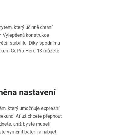
tem, který účinně chrání
. Vylepšená konstrukce
větší stabilitu. Díky spodnímu
žákem GoPro Hero 13 můžete
měna nastavení
ém, který umožňuje expresní
 sekund. Ať už chcete přepnout
dnete, aniž byste museli
e vyměnit baterii a nabíjet