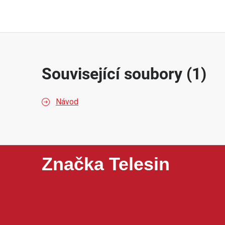
Související soubory (1)
Návod
Značka Telesin
Telesin je značka zaměřená na příslušenství pro akční
popruhy, ochranná pouzdra, nabíjecí příslušenství n
praktickému provedení, dobrému poměru ceny a kvalit