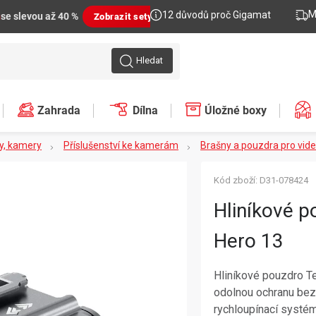
M
12 důvodů proč Gigamat
n
se slevou až 40 %
Zobrazit sety
Hledat
Zahrada
Dílna
Úložné boxy
y, kamery
Příslušenství ke kamerám
Brašny a pouzdra pro vi
Kód zboží:
D31-078424
Hliníkové p
Hero 13
Hliníkové pouzdro T
odolnou ochranu bez
rychloupínací systém