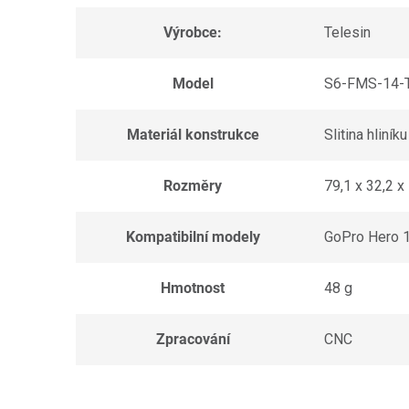
Výrobce:
Telesin
Model
S6-FMS-14-
Materiál konstrukce
Slitina hliníku
Rozměry
79,1 x 32,2 
Kompatibilní modely
GoPro Hero 
Hmotnost
48 g
Zpracování
CNC