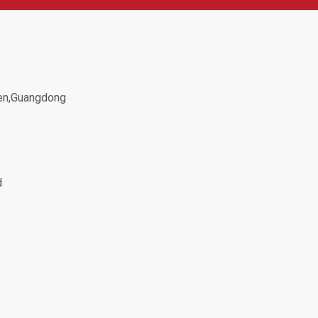
hen,Guangdong
d