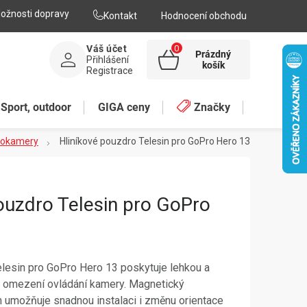
ožnosti dopravy
Kontakt
Hodnocení obchodu
Váš účet
Prázdný
Přihlášení
NÁKUPNÍ
košík
Registrace
KOŠÍK
Sport, outdoor
GIGA ceny
Značky
deokamery
Hliníkové pouzdro Telesin pro GoPro Hero 13
ouzdro Telesin pro GoPro
elesin pro GoPro Hero 13 poskytuje lehkou a
 omezení ovládání kamery. Magnetický
 umožňuje snadnou instalaci i změnu orientace