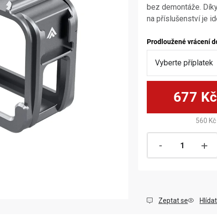
bez demontáže. Díky 
na příslušenství je id
Prodloužené vrácení d
677 K
560 Kč
Zeptat se
Hlídat