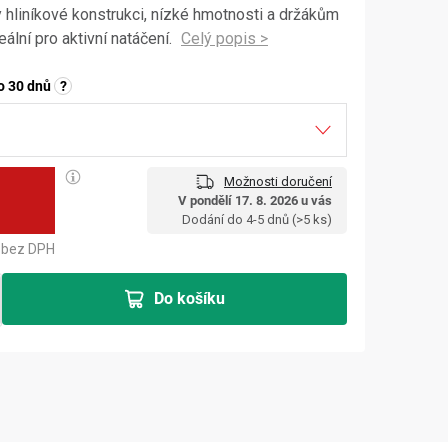
hliníkové konstrukci, nízké hmotnosti a držákům
eální pro aktivní natáčení.
o 30 dnů
?
Možnosti doručení
č
V pondělí 17. 8. 2026 u vás
Měrná cena:
Dodání do 4-5 dnů
(>5 ks)
bez DPH
Do košíku