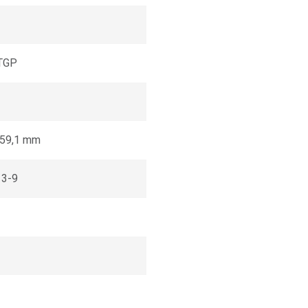
TGP
x 59,1 mm
13-9