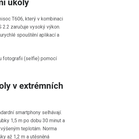
mi úkoly
isoc T606, který v kombinaci
 2.2 zaručuje vysoký výkon.
kurychlé spouštění aplikací a
oly v extrémních
dardní smartphony selhávají.
oubky 1,5 m po dobu 30 minut a
 zvýšeným teplotám. Norma
y až 1,2 m a utěsněná