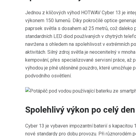
Jednou z klíčových výhod HOTWAV Cyber 13 je integ
výkonem 150 lumenů. Díky pokročilé optice generuj
paprsek světla s dosahem až 25 metrů, což daleko 
standardních LED diod používaných v chytrých telefo
navržena s ohledem na spolehlivost v extrémních p
aktivitách. Silný zdroj světla je neocenitelný v mnoha
kempování, přes specializované servisní práce, až p
výhodou je plně utěsněné pouzdro, které umožňuje pou
podvodního osvětlení.
Spolehlivý výkon po celý den
Cyber 13 je vybaven impozantní baterií s kapacitou 
nové standardy pro dobu provozu. Při různorodém p