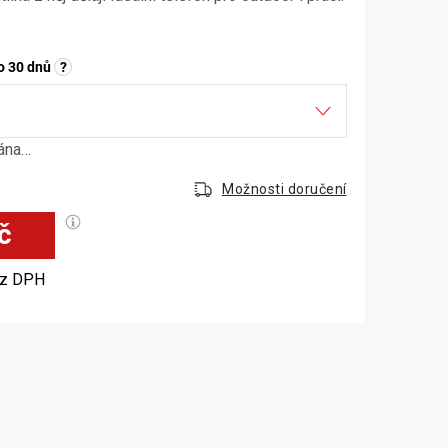
o 30 dnů
?
dána…
Možnosti doručení
č
Měrná cena:
z DPH