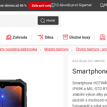
M
12 důvodů proč Gigamat
n
se slevou až 40 %
Zobrazit sety
Hledat
Zahrada
Dílna
Úložné boxy
lety, nositelná elektronika
Mobilní telefony
Chytré telefony - s
Kód zboží:
D31-084350
Smartphone
Smartphone HOTWAV Cy
IP69K a MIL-STD 810
stabilní výkon díky
úložišti s možností 
fotoaparát a silná sví