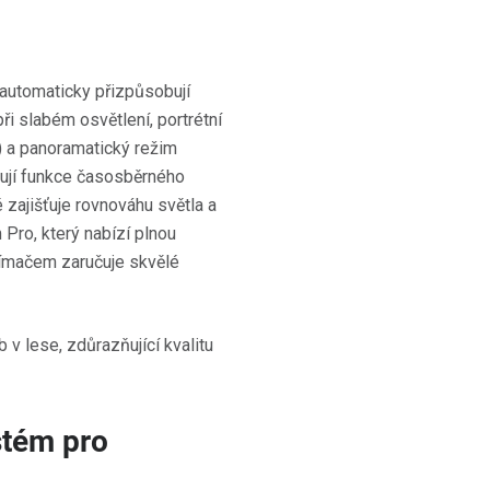
 automaticky přizpůsobují
ři slabém osvětlení, portrétní
) a panoramatický režim
orují funkce časosběrného
zajišťuje rovnováhu světla a
m Pro, který nabízí plnou
nímačem zaručuje skvělé
stém pro