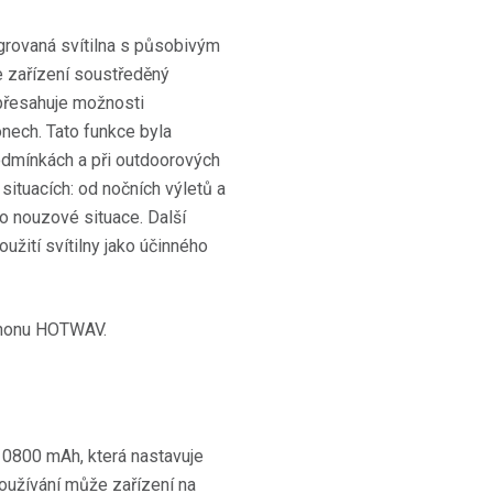
rovaná svítilna s působivým
e zařízení soustředěný
přesahuje možnosti
nech. Tato funkce byla
odmínkách a při outdoorových
 situacích: od nočních výletů a
o nouzové situace. Další
žití svítilny jako účinného
10800 mAh, která nastavuje
oužívání může zařízení na