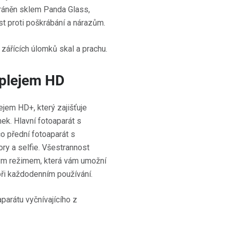
hráněn sklem Panda Glass,
t proti poškrábání a nárazům.
isplejem HD
jem HD+, který zajišťuje
ek. Hlavní fotoaparát s
co přední fotoaparát s
ry a selfie. Všestrannost
kým režimem, která vám umožní
 při každodenním používání.