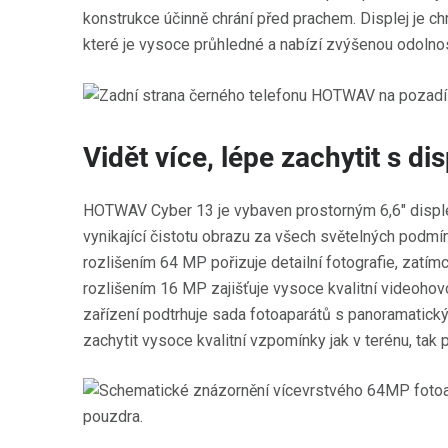
konstrukce účinně chrání před prachem. Displej je c
které je vysoce průhledné a nabízí zvýšenou odolnos
Vidět více, lépe zachytit s d
HOTWAV Cyber 13 je vybaven prostorným 6,6" disple
vynikající čistotu obrazu za všech světelných podmín
rozlišením 64 MP pořizuje detailní fotografie, zatím
rozlišením 16 MP zajišťuje vysoce kvalitní videohovo
zařízení podtrhuje sada fotoaparátů s panoramatic
zachytit vysoce kvalitní vzpomínky jak v terénu, tak