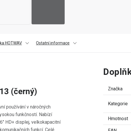
čka HOTWAV
Ostatní informace
Doplňk
Značka
3 (černý)
Kategorie
ní používání v náročných
ysokou funkčností. Nabízí
Hmotnost
" HD+ displej, velkokapacitní
 komunikačních funkcí. Celé
EAN