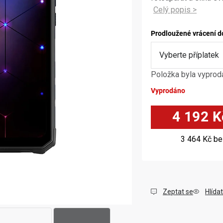
Prodloužené vrácení d
Položka byla vypro
Vyprodáno
4 192 K
3 464 Kč
be
Zeptat se
Hlídat