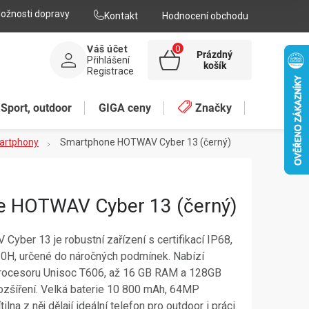
ožnosti dopravy
Kontakt
Hodnocení obchodu
Váš účet
Prázdný
Přihlášení
NÁKUPNÍ
košík
Registrace
KOŠÍK
Sport, outdoor
GIGA ceny
Značky
martphony
Smartphone HOTWAV Cyber 13 (černý)
 HOTWAV Cyber 13 (černý)
ber 13 je robustní zařízení s certifikací IP68,
H, určené do náročných podmínek. Nabízí
 procesoru Unisoc T606, až 16 GB RAM a 128GB
rozšíření. Velká baterie 10 800 mAh, 64MP
tilna z něj dělají ideální telefon pro outdoor i práci.