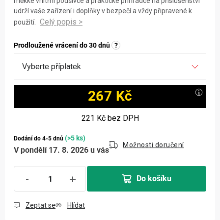
měkké vnitřní podšívce a praktické přihrádce na příslušenství
udrží vaše zařízení i doplňky v bezpečí a vždy připravené k
použití.
Prodloužené vrácení do 30 dnů
?
267 Kč
Měrná cena:
221 Kč
bez DPH
(>5 ks)
Dodání do 4-5 dnů
Možnosti doručení
V pondělí 17. 8. 2026 u vás
Do košíku
Zeptat se
Hlídat