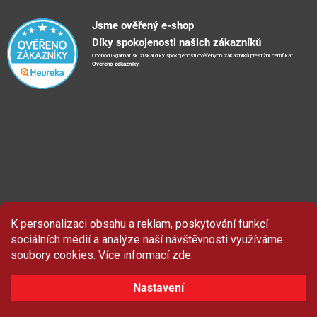
🚛
Logistické centrum
Reklamační řád
🤗
Podporujeme
Jsme ověřený e-shop
📺
TV reklama
Díky spokojenosti našich zákazníků
Vrácení zboží a reklamace
🏨
FN Bulovka
📝
Blog
Obchod Gigamat.sk získal díky spokojenosti ověřených zákazníků prestižní certifikát
Doporučení při nákupu
🏨
Nemocnice Homolka
Ověřeno zákazníky
.
🤝
Partneři
Ochrana osobních údajů
⭐
Hodnocení obchodu
K personalizaci obsahu a reklam, poskytování funkcí
Sleva 100 Kč
na produkty značky Asist.
sociálních médií a analýze naší návštěvnosti využíváme
soubory cookies. Více informací
zde
.
Nastavení
ZAČÍT ODEBÍRAT