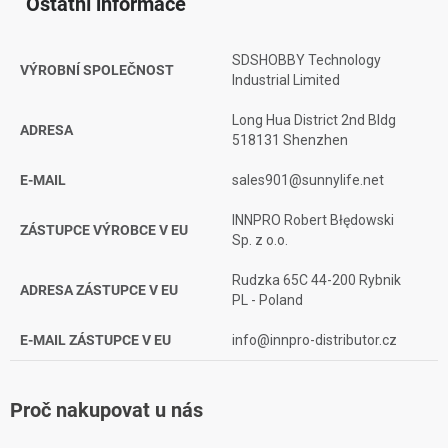
Ostatní informace
SDSHOBBY Technology
VÝROBNÍ SPOLEČNOST
Industrial Limited
Long Hua District 2nd Bldg
ADRESA
518131 Shenzhen
E-MAIL
sales901@sunnylife.net
INNPRO Robert Błędowski
ZÁSTUPCE VÝROBCE V EU
Sp. z o.o.
Rudzka 65C 44-200 Rybnik
ADRESA ZÁSTUPCE V EU
PL - Poland
E-MAIL ZÁSTUPCE V EU
info@innpro-distributor.cz
Proč nakupovat u nás