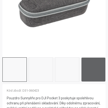
ZNAČKY
NOVINKY
OSTATNÍ
12 důvodů proč Gigamat
Možnosti dopravy
Kontakt
Hodnocení obchodu
Kód zboží:
D31-060423
Pouzdro Sunnylife pro DJI Pocket 3 poskytuje spolehlivou
ochranu při přenášení i skladování. Díky odolnému zpracování,