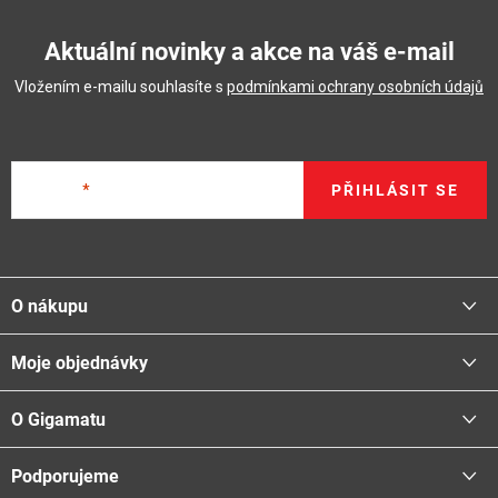
Aktuální novinky a akce na váš e-mail
Vložením e-mailu souhlasíte s
podmínkami ochrany osobních údajů
E-mail
PŘIHLÁSIT SE
Z
á
O nákupu
p
a
Moje objednávky
Proč nakupovat u nás
t
Doprava - možnosti
í
O Gigamatu
Přihlásit
Platba - možnosti
Stav objednávky
Centrála a odběrná místa
Podporujeme
📞
Kontakty
Obchodní podmínky