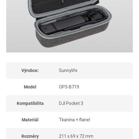
Výrobce:
Sunnylife
Model
OP3-B719
Kompatibilita
DJI Pocket 3
Materiál
Tkanina + flanel
Rozměry
211 x 69 x 72 mm