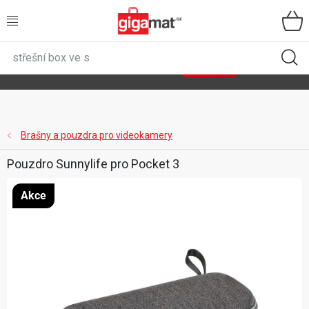
Přejít
na
obsah
VŠECHNY KATEGORIE
🌿
Asist
sety
se slevou až 40 %
Zobrazit sety
DOMÁCNOST
ZAHRADA
Brašny a pouzdra pro videokamery
Pouzdro Sunnylife pro Pocket 3
DÍLNA
Akce
ÚLOŽNÉ BOXY
SPORT, OUTDOOR
GIGA CENY