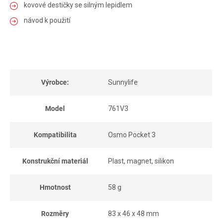
kovové destičky se silným lepidlem
návod k použití
Výrobce:
Sunnylife
Model
761V3
Kompatibilita
Osmo Pocket 3
Konstrukční materiál
Plast, magnet, silikon
Hmotnost
58 g
Rozměry
83 x 46 x 48 mm