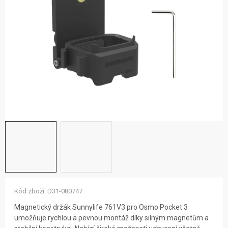
ZNAČKY
NOVINKY
OSTATNÍ
12 důvodů proč Gigamat
Možnosti dopravy
Kontakt
Hodnocení obchodu
Kód zboží:
D31-080747
Magnetický držák Sunnylife 761V3 pro Osmo Pocket 3
umožňuje rychlou a pevnou montáž díky silným magnetům a