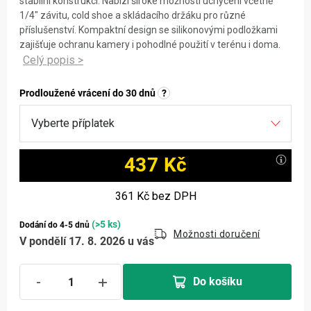
stabilní konstrukci. Nabízí široké možnosti uchycení včetně
1/4" závitu, cold shoe a skládacího držáku pro různé
příslušenství. Kompaktní design se silikonovými podložkami
zajišťuje ochranu kamery i pohodlné použití v terénu i doma.
Prodloužené vrácení do 30 dnů
?
437 Kč
Měrná cena:
361 Kč
bez DPH
(>5 ks)
Dodání do 4-5 dnů
Možnosti doručení
V pondělí 17. 8. 2026 u vás
Do košíku