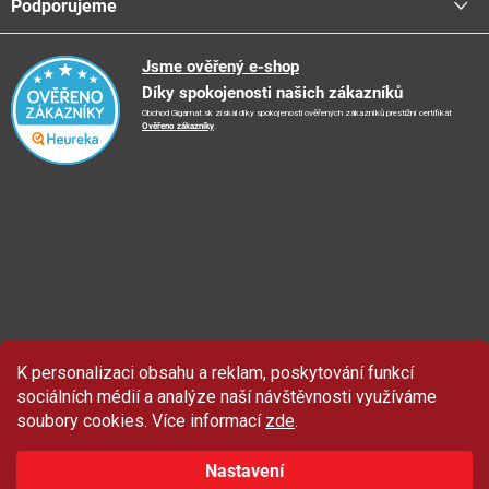
Podporujeme
📞
Kontakty
Obchodní podmínky
🚛
Logistické centrum
Reklamační řád
🤗
Podporujeme
Jsme ověřený e-shop
📺
TV reklama
Díky spokojenosti našich zákazníků
Vrácení zboží a reklamace
🏨
FN Bulovka
📝
Blog
Obchod Gigamat.sk získal díky spokojenosti ověřených zákazníků prestižní certifikát
Doporučení při nákupu
🏨
Nemocnice Homolka
Ověřeno zákazníky
.
🤝
Partneři
Ochrana osobních údajů
⭐
Hodnocení obchodu
K personalizaci obsahu a reklam, poskytování funkcí
Sleva 100 Kč
na produkty značky Asist.
sociálních médií a analýze naší návštěvnosti využíváme
soubory cookies. Více informací
zde
.
Nastavení
ZAČÍT ODEBÍRAT