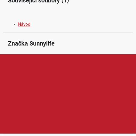
Související soubory (1)
Návod
Značka
 Sunnylife
Sunnylife je značka zaměřená na praktické příslušenství pro
drony, akční kamery a mobilní tvorbu obsahu. V její nabídce
najdeme například ochranná pouzdra, přepravní tašky, přistávací
plochy, kryty vrtulí, držáky, filtry, nabíjecí příslušenství a další
doplňky pro zařízení DJI, Insta360, GoPro a podobnou techniku.
Produkty Sunnylife jsou oblíbené díky funkčnímu provedení,
snadnému používání, dobré ochraně techniky a výhodnému
poměru ceny a kvality, což ocení rekreační uživatelé i náročnější
tvůrci obsahu.