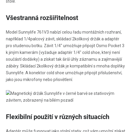
Všestranná rozšiřitelnost
Model Sunnylife 761V3 nabízí celou řadu montážních rozhraní,
například 1/4palcový závit, skládací 2kolíkový držák a adaptér
pro studenou botku. Závit 1/4" umožňuje připojit Osmo Pocket 3
k jiným kamerám (vyžaduje adaptér 1/4" cold shoe, který není
součástí dodávky) a získat tak širší úhly záznamu a zajímavější
záběry. Skládací 2kolíkový držák je kompatibilní s mnoha doplňky
Sunnylife. A konektor cold shoe umožňuje připojit příslušenství,
jako jsou mikrofony nebo přisvětlení.
Flexibilní použití v různých situacích
Adaptér může fungovat jako stolní stativ, což vám umožní získat