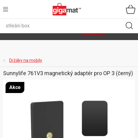
Přejít
na
obsah
VŠECHNY KATEGORIE
🌿
Asist
sety
se slevou až 40 %
Zobrazit sety
DOMÁCNOST
ZAHRADA
Držáky na mobily
Sunnylife 761V3 magnetický adaptér pro OP 3 (černý)
DÍLNA
Akce
ÚLOŽNÉ BOXY
SPORT, OUTDOOR
GIGA CENY