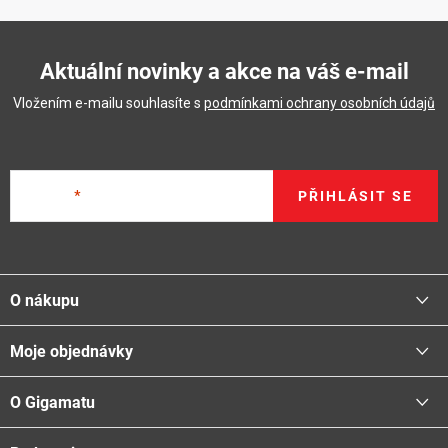
Aktuální novinky a akce na váš e-mail
Vložením e-mailu souhlasíte s
podmínkami ochrany osobních údajů
E-mail
PŘIHLÁSIT SE
Z
á
O nákupu
p
a
Moje objednávky
Proč nakupovat u nás
t
Doprava - možnosti
í
O Gigamatu
Přihlásit
Platba - možnosti
Stav objednávky
Centrála a odběrná místa