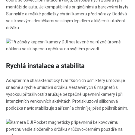
dobře se osvědčí při natáčení vlogů, časosběrných záběrů i při
montáži do auta. Je kompatibilní s originálními a barevnými kryty
Sunnylife a měkké podložky chrání kameru před nárazy. Dodává
se s kovovými destičkami se silným lepidlem a klíčem k utažení
držáku.
Rychlá instalace a stabilita
Adaptér má charakteristický tvar "kočičích uší", který umožňuje
snadné a rychlé umístění držáku. Vestavěných 6 magnetů s
vysokou přitažlivostí zaručuje bezpečné upevnění kamery i při
intenzivních venkovních aktivitách. Protiskluzová silikonová
podložka navíc stabilizuje zařízení a chrání jej před poškrábáním.