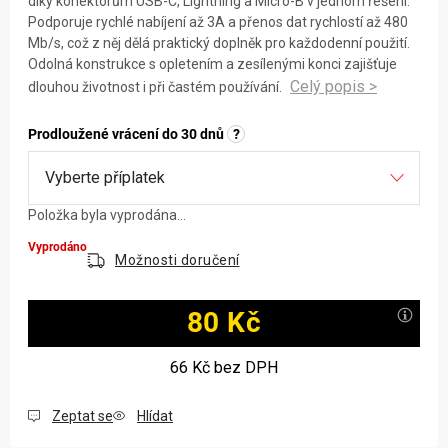
díky konektorům USB-C, Lightning a Micro-B v jednom řešení.
Podporuje rychlé nabíjení až 3A a přenos dat rychlostí až 480
Mb/s, což z něj dělá praktický doplněk pro každodenní použití.
Odolná konstrukce s opletením a zesílenými konci zajišťuje
dlouhou životnost i při častém používání.
Prodloužené vrácení do 30 dnů
?
Položka byla vyprodána…
Vyprodáno
Možnosti doručení
80 Kč
Měrná cena:
66 Kč
bez DPH
Zeptat se
Hlídat