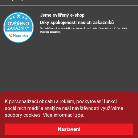
Obchodní podmínky
🚛
Logistické centrum
Reklamační řád
🤗
Podporujeme
Jsme ověřený e-shop
📺
TV reklama
Díky spokojenosti našich zákazníků
Vrácení zboží a reklamace
🏨
FN Bulovka
📝
Blog
Obchod Gigamat.sk získal díky spokojenosti ověřených zákazníků prestižní certifikát
Doporučení při nákupu
🏨
Nemocnice Homolka
Ověřeno zákazníky
.
🤝
Partneři
Ochrana osobních údajů
⭐
Hodnocení obchodu
K personalizaci obsahu a reklam, poskytování funkcí
Sleva 100 Kč
na produkty značky Asist.
sociálních médií a analýze naší návštěvnosti využíváme
soubory cookies. Více informací
zde
.
Nastavení
ZAČÍT ODEBÍRAT