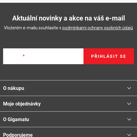
Aktuální novinky a akce na váš e-mail
Vložením e-mailu souhlasíte s
podmínkami ochrany osobních údajů
E-mail
PŘIHLÁSIT SE
Z
á
O nákupu
p
a
Moje objednávky
Proč nakupovat u nás
t
Doprava - možnosti
í
O Gigamatu
Přihlásit
Platba - možnosti
Stav objednávky
Centrála a odběrná místa
Podporujeme
📞
Kontakty