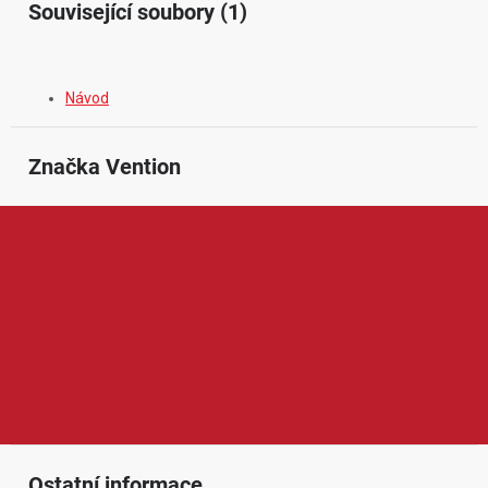
Související soubory (1)
Návod
Značka
 Vention
Vention je značka zaměřená na kabely, adaptéry, síťové
příslušenství a praktickou elektroniku pro domácí i kancelářské
použití. V její nabídce najdeme například HDMI kabely, USB kabely,
dokovací stanice, redukce, nabíječky, audio/video příslušenství
nebo síťové prvky. Produkty Vention jsou oblíbené díky kvalitnímu
zpracování, spolehlivému přenosu dat i obrazu, modernímu
designu a dobrému poměru ceny a výkonu.
Ostatní informace