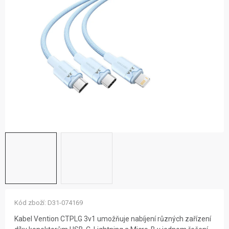
ZNAČKY
NOVINKY
OSTATNÍ
12 důvodů proč Gigamat
Možnosti dopravy
Kontakt
Hodnocení obchodu
Kód zboží:
D31-074169
Kabel Vention CTPLG 3v1 umožňuje nabíjení různých zařízení