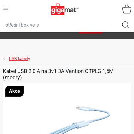
Přejít
na
obsah
VŠECHNY KATEGORIE
🌿
Asist
sety
se slevou až 40 %
Zobrazit sety
DOMÁCNOST
ZAHRADA
USB kabely
Kabel USB 2.0 A na 3v1 3A Vention CTPLG 1,5M
DÍLNA
(modrý)
ÚLOŽNÉ BOXY
Akce
SPORT, OUTDOOR
GIGA CENY