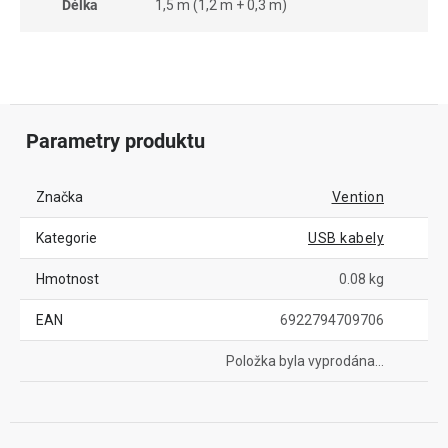
Délka
1,5 m (1,2 m + 0,3 m)
Parametry produktu
Značka
Vention
Kategorie
USB kabely
Hmotnost
0.08 kg
EAN
6922794709706
Položka byla vyprodána…