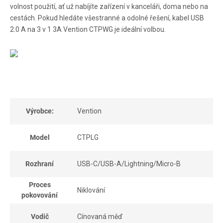
volnost použití, ať už nabíjíte zařízení v kanceláři, doma nebo na
cestách. Pokud hledáte všestranné a odolné řešení, kabel USB
2.0 A na 3 v 1 3A Vention CTPWG je ideální volbou.
Výrobce:
Vention
Model
CTPLG
Rozhraní
USB-C/USB-A/Lightning/Micro-B
Proces
Niklování
pokovování
Vodič
Cínovaná měď