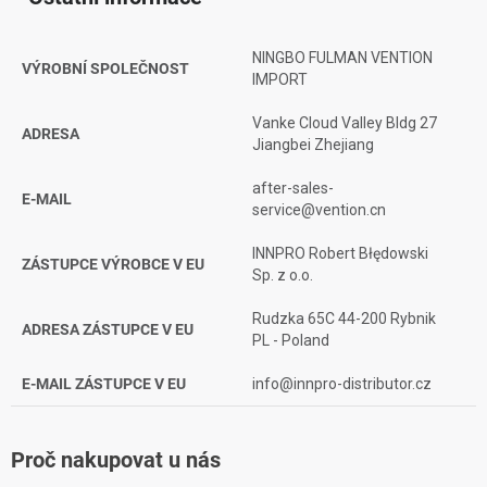
NINGBO FULMAN VENTION
VÝROBNÍ SPOLEČNOST
IMPORT
Vanke Cloud Valley Bldg 27
ADRESA
Jiangbei Zhejiang
after-sales-
E-MAIL
service@vention.cn
INNPRO Robert Błędowski
ZÁSTUPCE VÝROBCE V EU
Sp. z o.o.
Rudzka 65C 44-200 Rybnik
ADRESA ZÁSTUPCE V EU
PL - Poland
E-MAIL ZÁSTUPCE V EU
info@innpro-distributor.cz
Proč nakupovat u nás