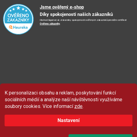
Reklamační řád
🤗
Podporujeme
Jsme ověřený e-shop
📺
TV reklama
Díky spokojenosti našich zákazníků
Vrácení zboží a reklamace
🏨
FN Bulovka
📝
Blog
Obchod Gigamat.sk získal díky spokojenosti ověřených zákazníků prestižní certifikát
Doporučení při nákupu
🏨
Nemocnice Homolka
Ověřeno zákazníky
.
🤝
Partneři
Ochrana osobních údajů
⭐
Hodnocení obchodu
K personalizaci obsahu a reklam, poskytování funkcí
sociálních médií a analýze naší návštěvnosti využíváme
soubory cookies. Více informací
zde
.
Nastavení