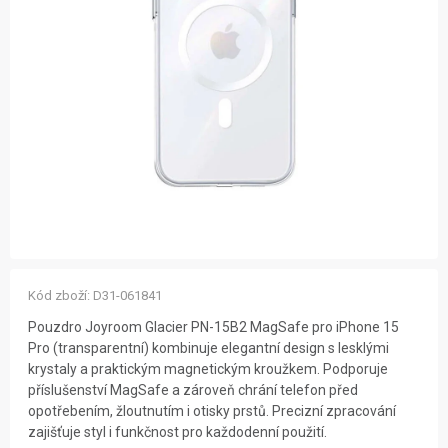
ZNAČKY
NOVINKY
OSTATNÍ
12 důvodů proč Gigamat
Možnosti dopravy
Kontakt
Hodnocení obchodu
Kód zboží:
D31-061841
Pouzdro Joyroom Glacier PN-15B2 MagSafe pro iPhone 15
Pro (transparentní) kombinuje elegantní design s lesklými
krystaly a praktickým magnetickým kroužkem. Podporuje
příslušenství MagSafe a zároveň chrání telefon před
opotřebením, žloutnutím i otisky prstů. Precizní zpracování
zajišťuje styl i funkčnost pro každodenní použití.