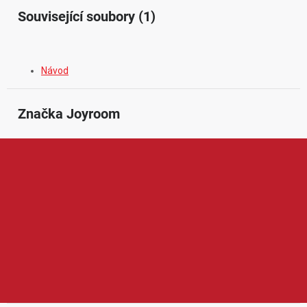
Související soubory (1)
Návod
Značka
 Joyroom
Joyroom je značka zaměřená na moderní mobilní příslušenství a
praktickou elektroniku pro každodenní používání. V její nabídce
najdeme například nabíječky, kabely, powerbanky, držáky do
auta, sluchátka, adaptéry, ochranná skla nebo další doplňky pro
mobilní telefony a chytrá zařízení. Produkty Joyroom jsou
oblíbené díky elegantnímu designu, dobrému poměru ceny a
výkonu, spolehlivému zpracování a pohodlnému využití doma, v
autě, kanceláři i na cestách.