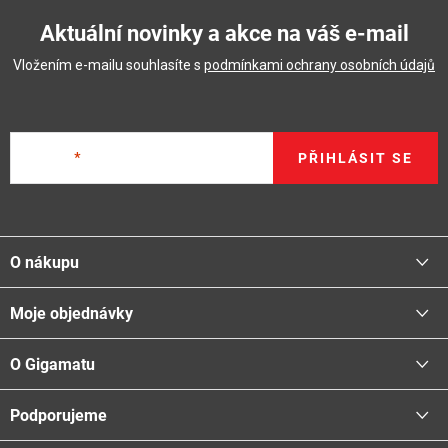
Aktuální novinky a akce na váš e-mail
Vložením e-mailu souhlasíte s
podmínkami ochrany osobních údajů
E-mail
PŘIHLÁSIT SE
Z
á
O nákupu
p
a
Moje objednávky
Proč nakupovat u nás
t
Doprava - možnosti
í
O Gigamatu
Přihlásit
Platba - možnosti
Stav objednávky
Centrála a odběrná místa
Podporujeme
📞
Kontakty
Obchodní podmínky
🚛
Logistické centrum