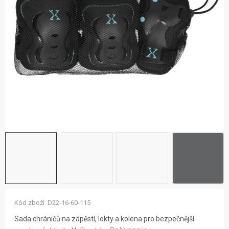
ZNAČKY
NOVINKY
OSTATNÍ
12 důvodů proč Gigamat
Možnosti dopravy
Kontakt
Hodnocení obchodu
Kód zboží:
D22-16-60-115
Sada chráničů na zápěstí, lokty a kolena pro bezpečnější