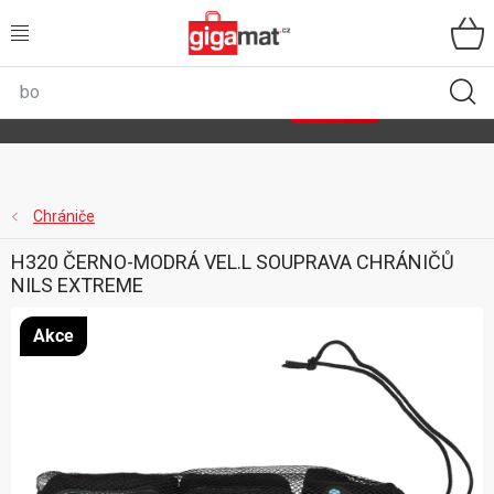
Přejít
na
obsah
VŠECHNY KATEGORIE
🌿
Asist
sety
se slevou až 40 %
Zobrazit sety
DOMÁCNOST
ZAHRADA
Chrániče
H320 ČERNO-MODRÁ VEL.L SOUPRAVA CHRÁNIČŮ
DÍLNA
NILS EXTREME
ÚLOŽNÉ BOXY
Akce
SPORT, OUTDOOR
GIGA CENY