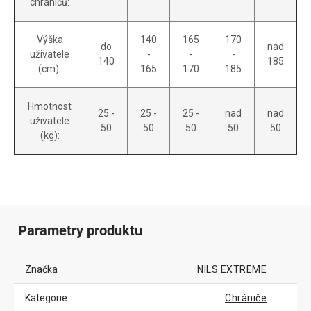
chráničů:
Výška
140
165
170
do
nad
uživatele
-
-
-
140
185
(cm):
165
170
185
Hmotnost
25 -
25 -
25 -
nad
nad
uživatele
50
50
50
50
50
(kg):
Parametry produktu
Značka
NILS EXTREME
Kategorie
Chrániče