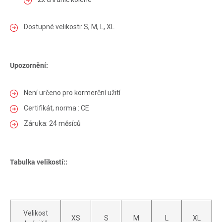
Dostupné velikosti: S, M, L, XL
Upozornění:
Není určeno pro kormerční užití
Certifikát, norma : CE
Záruka: 24 měsíců
Tabulka velikostí::
Velikost
XS
S
M
L
XL