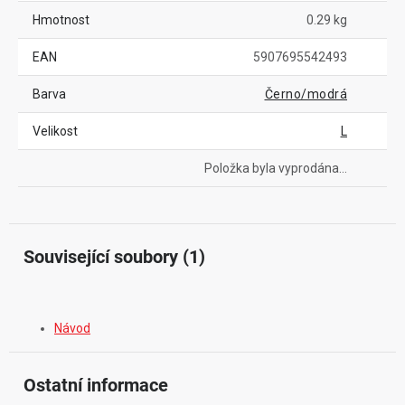
Hmotnost
0.29 kg
EAN
5907695542493
Barva
Černo/modrá
Velikost
L
Položka byla vyprodána…
Související soubory (1)
Návod
Ostatní informace