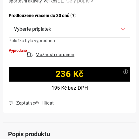
sportovní aktivity. Velikost: L.
Prodloužené vrácení do 30 dnů
?
Položka byla vyprodána…
Vyprodáno
Možnosti doručení
236 Kč
Měrná cena:
195 Kč
bez DPH
Zeptat se
Hlídat
Popis produktu