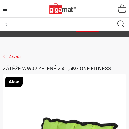
Přejít
na
obsah
VŠECHNY KATEGORIE
🌿
Asist
sety
se slevou až 40 %
Zobrazit sety
DOMÁCNOST
ZAHRADA
Závaží
ZÁTĚŽE WW02 ZELENÉ 2 x 1,5KG ONE FITNESS
DÍLNA
Akce
ÚLOŽNÉ BOXY
SPORT, OUTDOOR
GIGA CENY