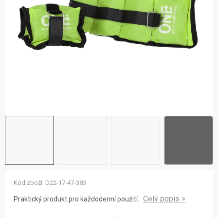
ZNAČKY
NOVINKY
OSTATNÍ
12 důvodů proč Gigamat
Možnosti dopravy
Kontakt
Hodnocení obchodu
Kód zboží:
D22-17-47-383
Praktický produkt pro každodenní použití.