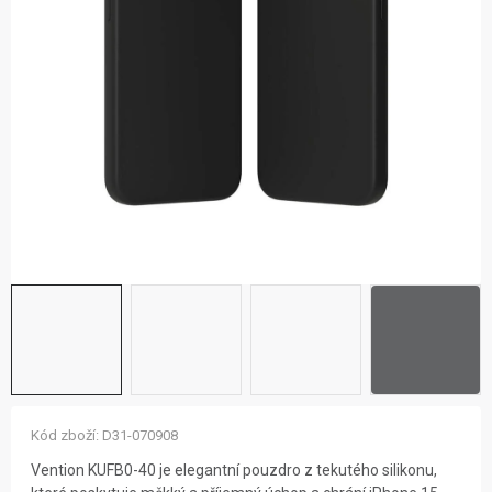
ZNAČKY
NOVINKY
OSTATNÍ
12 důvodů proč Gigamat
Možnosti dopravy
Kontakt
Hodnocení obchodu
Kód zboží:
D31-070908
Vention KUFB0-40 je elegantní pouzdro z tekutého silikonu,