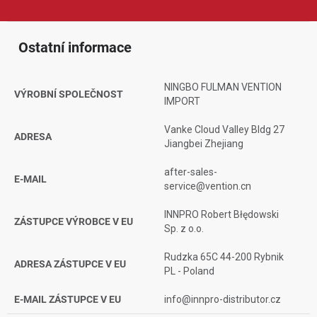
Ostatní informace
NINGBO FULMAN VENTION
VÝROBNÍ SPOLEČNOST
IMPORT
Vanke Cloud Valley Bldg 27
ADRESA
Jiangbei Zhejiang
after-sales-
E-MAIL
service@vention.cn
INNPRO Robert Błędowski
ZÁSTUPCE VÝROBCE V EU
Sp. z o.o.
Rudzka 65C 44-200 Rybnik
ADRESA ZÁSTUPCE V EU
PL - Poland
E-MAIL ZÁSTUPCE V EU
info@innpro-distributor.cz