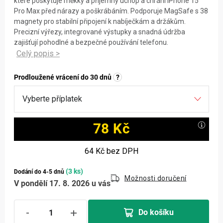
které poskytuje měkký a příjemný úchop a chrání iPhone 15
Pro Max před nárazy a poškrábáním. Podporuje MagSafe s 38
magnety pro stabilní připojení k nabíječkám a držákům.
Precizní výřezy, integrované výstupky a snadná údržba
zajišťují pohodlné a bezpečné používání telefonu.
Prodloužené vrácení do 30 dnů
?
78 Kč
Měrná cena:
64 Kč
bez DPH
(3 ks)
Dodání do 4-5 dnů
Možnosti doručení
V pondělí 17. 8. 2026 u vás
Do košíku