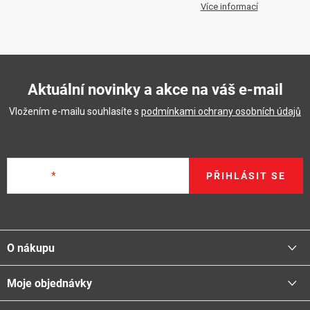
Více informací
Aktuální novinky a akce na váš e-mail
Vložením e-mailu souhlasíte s
podmínkami ochrany osobních údajů
E-mail
PŘIHLÁSIT SE
Z
á
O nákupu
p
a
Moje objednávky
Proč nakupovat u nás
t
Doprava - možnosti