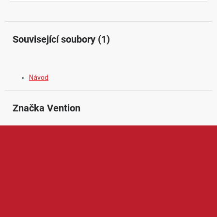
Související soubory (1)
Návod
Značka
 Vention
Vention je značka zaměřená na kabely, adaptéry, síťové
příslušenství a praktickou elektroniku pro domácí i kancelářské
použití. V její nabídce najdeme například HDMI kabely, USB kabely,
dokovací stanice, redukce, nabíječky, audio/video příslušenství
nebo síťové prvky. Produkty Vention jsou oblíbené díky kvalitnímu
zpracování, spolehlivému přenosu dat i obrazu, modernímu
designu a dobrému poměru ceny a výkonu.