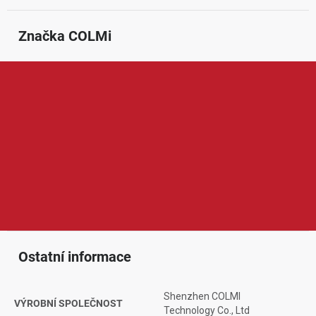
Značka
 COLMi
Colmi je značka zaměřená na chytré hodinky a nositelnou
elektroniku pro každodenní používání. V její nabídce najdeme
především smart hodinky s funkcemi pro sledování pohybu,
sportovních aktivit, tepové frekvence, spánku nebo upozornění z
mobilního telefonu. Produkty Colmi jsou oblíbené díky
modernímu vzhledu, jednoduchému ovládání, dostupné ceně a
praktickým funkcím, které ocení uživatelé hledající chytré
hodinky pro běžné nošení, sport i volný čas.
Ostatní informace
Shenzhen COLMI
VÝROBNÍ SPOLEČNOST
Technology Co., Ltd