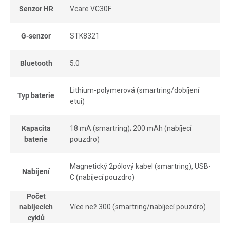
Senzor HR
Vcare VC30F
G-senzor
STK8321
Bluetooth
5.0
Lithium-polymerová (smartring/dobíjení
Typ baterie
etui)
Kapacita
18 mA (smartring); 200 mAh (nabíjecí
baterie
pouzdro)
Magnetický 2pólový kabel (smartring), USB-
Nabíjení
C (nabíjecí pouzdro)
Počet
nabíjecích
Více než 300 (smartring/nabíjecí pouzdro)
cyklů