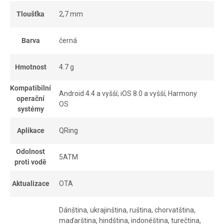
Tloušťka
2,7 mm
Barva
černá
Hmotnost
4.7 g
Kompatibilní
Android 4.4 a vyšší; iOS 8.0 a vyšší; Harmony
operační
OS
systémy
Aplikace
QRing
Odolnost
5ATM
proti vodě
Aktualizace
OTA
Dánština, ukrajinština, ruština, chorvatština,
maďarština, hindština, indonéština, turečtina,