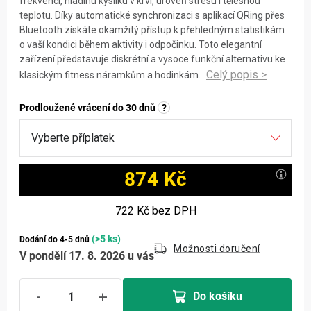
frekvenci, hladinu kyslíku v krvi, úroveň stresu i tělesnou
teplotu. Díky automatické synchronizaci s aplikací QRing přes
Bluetooth získáte okamžitý přístup k přehledným statistikám
o vaší kondici během aktivity i odpočinku. Toto elegantní
zařízení představuje diskrétní a vysoce funkční alternativu ke
klasickým fitness náramkům a hodinkám.
Prodloužené vrácení do 30 dnů
?
874 Kč
Měrná cena:
722 Kč
bez DPH
(>5 ks)
Dodání do 4-5 dnů
Možnosti doručení
V pondělí 17. 8. 2026 u vás
Do košíku