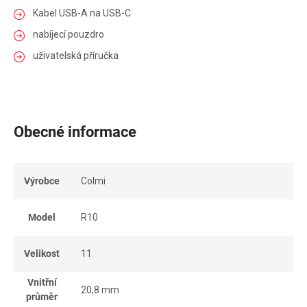
Kabel USB-A na USB-C
nabíjecí pouzdro
uživatelská příručka
Obecné informace
Výrobce
Colmi
Model
R10
Velikost
11
Vnitřní
20,8 mm
průměr