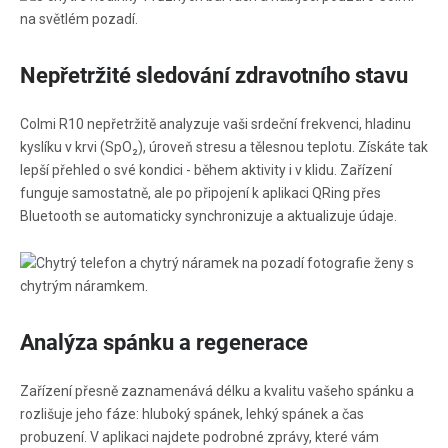
Nepřetržité sledování zdravotního stavu
Colmi R10 nepřetržitě analyzuje vaši srdeční frekvenci, hladinu
kyslíku v krvi (SpO₂), úroveň stresu a tělesnou teplotu. Získáte tak
lepší přehled o své kondici - během aktivity i v klidu. Zařízení
funguje samostatně, ale po připojení k aplikaci QRing přes
Bluetooth se automaticky synchronizuje a aktualizuje údaje.
Analýza spánku a regenerace
Zařízení přesně zaznamenává délku a kvalitu vašeho spánku a
rozlišuje jeho fáze: hluboký spánek, lehký spánek a čas
probuzení. V aplikaci najdete podrobné zprávy, které vám