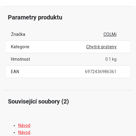
Parametry produktu
Značka
COLMi
Kategorie
Chytré prsteny
Hmotnost
0.1 kg
EAN
6972436986361
Související soubory (2)
Návod
Návod