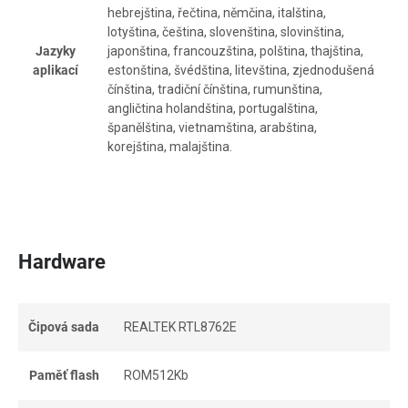
hebrejština, řečtina, němčina, italština,
lotyština, čeština, slovenština, slovinština,
Jazyky
japonština, francouzština, polština, thajština,
aplikací
estonština, švédština, litevština, zjednodušená
čínština, tradiční čínština, rumunština,
angličtina holandština, portugalština,
španělština, vietnamština, arabština,
korejština, malajština.
Hardware
Čipová sada
REALTEK RTL8762E
Paměť flash
ROM512Kb