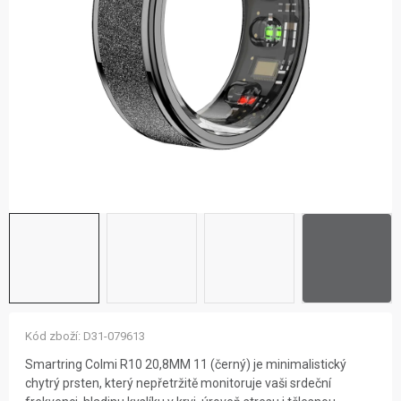
ZNAČKY
NOVINKY
OSTATNÍ
12 důvodů proč Gigamat
Možnosti dopravy
Kontakt
Hodnocení obchodu
Kód zboží:
D31-079613
Smartring Colmi R10 20,8MM 11 (černý) je minimalistický
chytrý prsten, který nepřetržitě monitoruje vaši srdeční