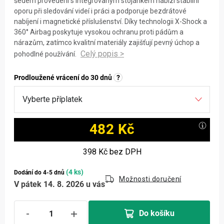
šedém provedení s integrovaným stojánkem nabízí stabilní
oporu při sledování videí i práci a podporuje bezdrátové
nabíjení i magnetické příslušenství. Díky technologii X-Shock a
360° Airbag poskytuje vysokou ochranu proti pádům a
nárazům, zatímco kvalitní materiály zajišťují pevný úchop a
pohodlné používání.
Prodloužené vrácení do 30 dnů
?
482 Kč
Měrná cena:
398 Kč
bez DPH
(4 ks)
Dodání do 4-5 dnů
Možnosti doručení
V pátek 14. 8. 2026 u vás
Do košíku