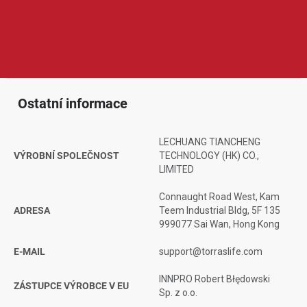
praktické doplňky pro mobilní telefony a tablety. Produkty Torras
jsou oblíbené díky elegantnímu designu, kvalitnímu zpracování,
dobré ochraně zařízení a chytrým detailům, které zvyšují pohodlí
při každodenním používání.
Ostatní informace
LECHUANG TIANCHENG
VÝROBNÍ SPOLEČNOST
TECHNOLOGY (HK) CO.,
LIMITED
Connaught Road West, Kam
ADRESA
Teem Industrial Bldg, 5F 135
999077 Sai Wan, Hong Kong
E-MAIL
support@torraslife.com
INNPRO Robert Błędowski
ZÁSTUPCE VÝROBCE V EU
Sp. z o.o.