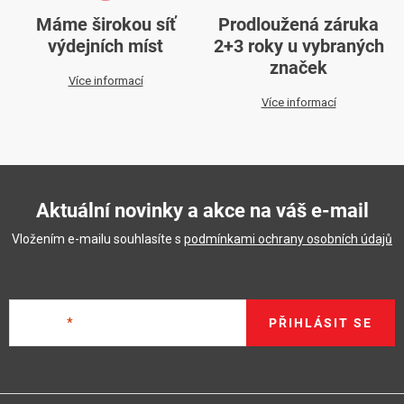
Máme širokou síť
Prodloužená záruka
výdejních míst
2+3 roky u vybraných
značek
Více informací
Více informací
Aktuální novinky a akce na váš e-mail
Vložením e-mailu souhlasíte s
podmínkami ochrany osobních údajů
E-mail
PŘIHLÁSIT SE
Z
á