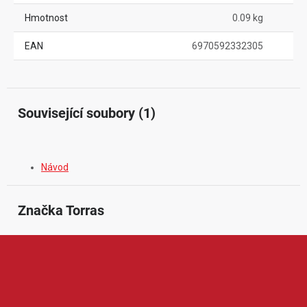
Hmotnost
0.09 kg
EAN
6970592332305
Související soubory (1)
Návod
Značka
 Torras
Torras je značka zaměřená na prémiové mobilní příslušenství a
ochranu chytrých zařízení. V její nabídce najdeme například
ochranné kryty, pouzdra, tvrzená skla, stojánky, držáky nebo další