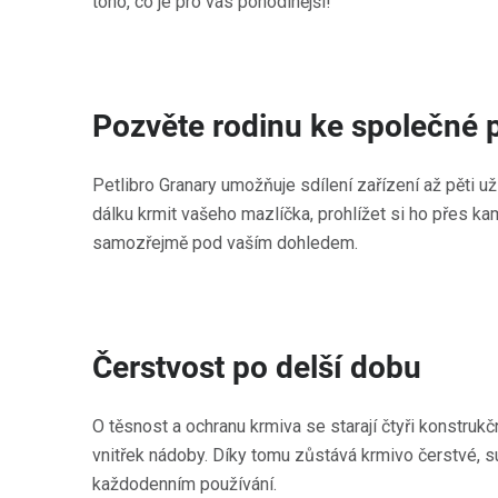
toho, co je pro vás pohodlnější!
Pozvěte rodinu ke společné 
Petlibro Granary umožňuje sdílení zařízení až pěti už
dálku krmit vašeho mazlíčka, prohlížet si ho přes kam
samozřejmě pod vaším dohledem.
Čerstvost po delší dobu
O těsnost a ochranu krmiva se starají čtyři konstrukčn
vnitřek nádoby. Díky tomu zůstává krmivo čerstvé, su
každodenním používání.