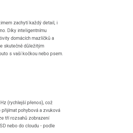
mem zachytí každý detail, i
no. Díky inteligentnímu
ktivity domácích mazlíčků a
 ke skutečně důležitým
pouto s vaší kočkou nebo psem.
Hz (rychlejší přenos), což
te přijímat pohybová a zvuková
 ze tří rozsahů zobrazení
oSD nebo do cloudu - podle