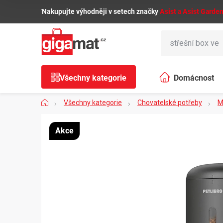
Přejít
🌿
Nakupujte výhodněji v setech značky
Asist a Asist Garde
na
obsah
Všechny kategorie
Domácnost
Domů
Všechny kategorie
Chovatelské potřeby
M
Akce