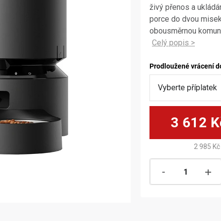
živý přenos a ukládá
porce do dvou misek.
obousměrnou komunika
Prodloužené vrácení d
3 612 K
2 985 Kč