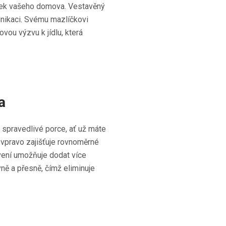
třek vašeho domova. Vestavěný
nikaci. Svému mazlíčkovi
ou výzvu k jídlu, která
a
 spravedlivé porce, ať už máte
vpravo zajišťuje rovnoměrné
vení umožňuje dodat více
ně a přesně, čímž eliminuje