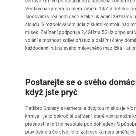
čerstvé krmivo po delší dobu a utěsněná konstrukce j
Vestavěná kamera s úhlem záběru 145° a detekcí po
sledování v reálném čase a také ukládání záznamů 
cloudu. S rozdělovačem jídla získáte kontrolu nad m
misek. Zařízení podporuje 2,4GHz a 5GHz připojení 
volání a možnost sdílet přístup s dalšími členy domá
každodenní rutinu svého milovaného mazlíčka - ať jst
Postarejte se o svého domácí
když jste pryč
Petlibro Granary s kamerou a dvojitou miskou je víc
krmiva - je to pokročilé zařízení, které vám umožní 
přesností a mít ho neustále pod dohledem. S působivo
pravidelné a čerstvé jídlo, zatímco kamera směřující