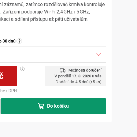
ní záznamů, zatímco rozdělovač krmiva kontroluje
 Zařízení podporuje Wi-Fi 2,4 GHz i 5 GHz,
ci a sdílení přístupu až pěti uživatelům.
o 30 dnů
?
Možnosti doručení
č
V pondělí 17. 8. 2026 u vás
Měrná cena:
Dodání do 4-5 dnů
(>5 ks)
bez DPH
Do košíku