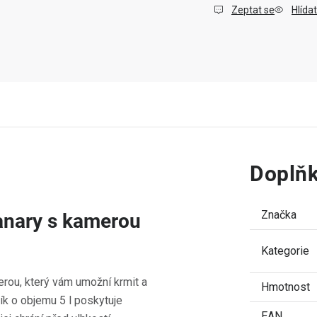
Zeptat se
Hlídat
Doplňk
Značka
anary s kamerou
Kategorie
erou, který vám umožní krmit a
Hmotnost
ík o objemu 5 l poskytuje
EAN