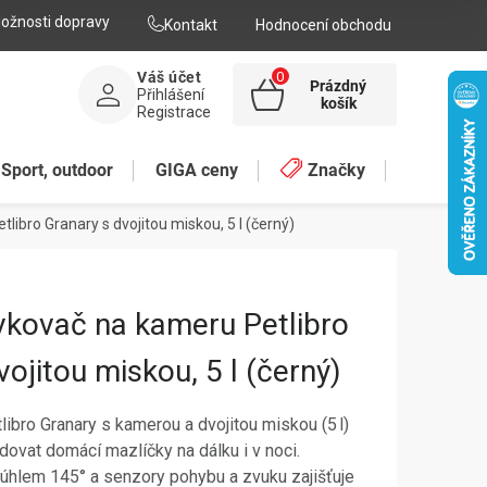
ožnosti dopravy
Kontakt
Hodnocení obchodu
Váš účet
Prázdný
Přihlášení
NÁKUPNÍ
košík
Registrace
KOŠÍK
Sport, outdoor
GIGA ceny
Značky
libro Granary s dvojitou miskou, 5 l (černý)
vkovač na kameru Petlibro
ojitou miskou, 5 l (černý)
ibro Granary s kamerou a dvojitou miskou (5 l)
dovat domácí mazlíčky na dálku i v noci.
úhlem 145° a senzory pohybu a zvuku zajišťuje