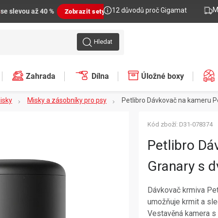
M
12 důvodů proč Gigamat
n
se slevou až 40 %
Zobrazit sety
Hledat
Zahrada
Dílna
Úložné boxy
isky
Misky a zásobníky pro psy
Petlibro Dávkovač na kameru Pet
Kód zboží:
D31-078374
Petlibro Dá
Granary s dv
Dávkovač krmiva Petl
umožňuje krmit a sle
Vestavěná kamera s 