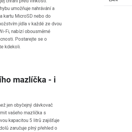
ej chrání před vlhkostí.
hybu umožňuje nahrávání a
na kartu MicroSD nebo do
nožstvím jídla v každé ze dvou
Wi-Fi, nabízí obousměrné
cnosti. Postarejte se o
e kdekoli.
ho mazlíčka - i
 než jen obyčejný dávkovač
krmit vašeho mazlíčka s
u kapacitou 5 litrů zajišťuje
 dolů zaručuje plný přehled o