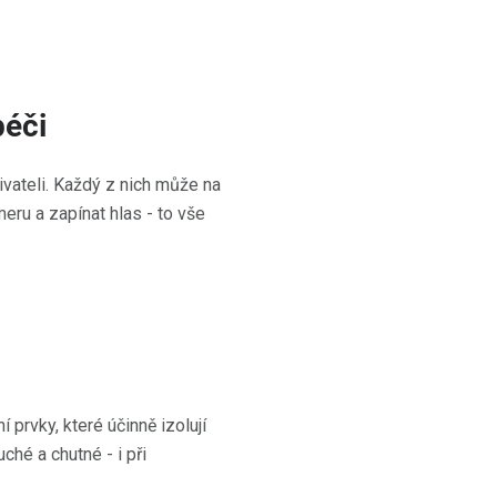
péči
ivateli. Každý z nich může na
eru a zapínat hlas - to vše
í prvky, které účinně izolují
ché a chutné - i při