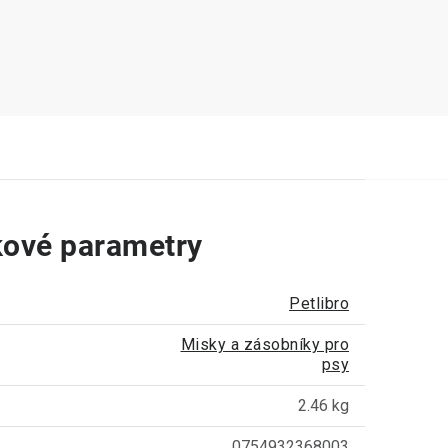
ové parametry
Petlibro
Misky a zásobníky pro
psy
2.46 kg
0754932368003