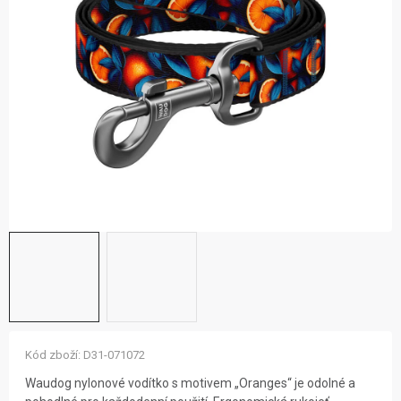
ZNAČKY
NOVINKY
OSTATNÍ
12 důvodů proč Gigamat
Možnosti dopravy
Kontakt
Hodnocení obchodu
Kód zboží:
D31-071072
Waudog nylonové vodítko s motivem „Oranges“ je odolné a