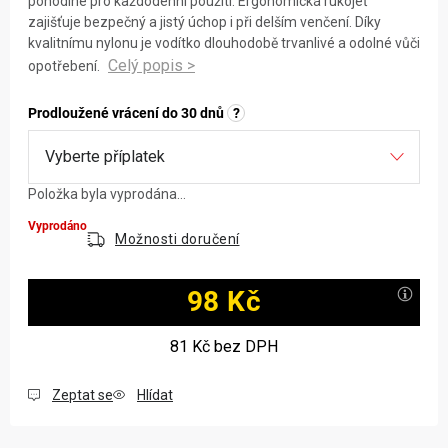
pohodlné pro každodenní použití. Ergonomická rukojeť
zajišťuje bezpečný a jistý úchop i při delším venčení. Díky
kvalitnímu nylonu je vodítko dlouhodobě trvanlivé a odolné vůči
opotřebení.
Prodloužené vrácení do 30 dnů
?
Položka byla vyprodána…
Vyprodáno
Možnosti doručení
98 Kč
Měrná cena:
81 Kč
bez DPH
Zeptat se
Hlídat