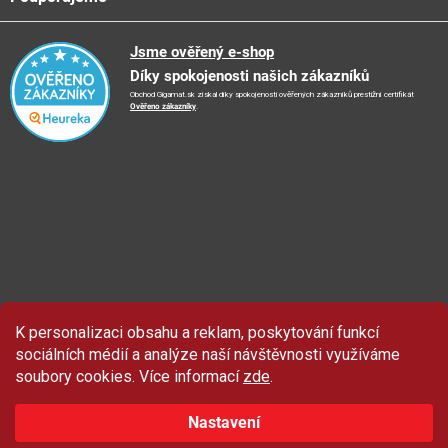
Obchodní podmínky
🚛
Logistické centrum
Reklamační řád
🤗
Podporujeme
Jsme ověřený e-shop
📺
TV reklama
Díky spokojenosti našich zákazníků
Vrácení zboží a reklamace
🏨
FN Bulovka
📝
Blog
Obchod Gigamat.sk získal díky spokojenosti ověřených zákazníků prestižní certifikát
Doporučení při nákupu
🏨
Nemocnice Homolka
Ověřeno zákazníky
.
🤝
Partneři
Ochrana osobních údajů
⭐
Hodnocení obchodu
K personalizaci obsahu a reklam, poskytování funkcí
sociálních médií a analýze naší návštěvnosti využíváme
soubory cookies. Více informací
zde
.
Nastavení