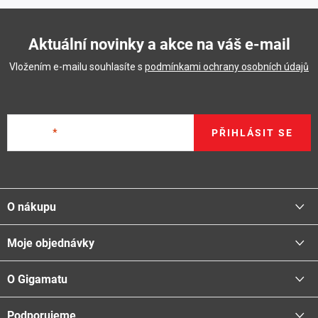
Aktuální novinky a akce na váš e-mail
Vložením e-mailu souhlasíte s
podmínkami ochrany osobních údajů
E-mail
PŘIHLÁSIT SE
Z
á
O nákupu
p
a
Moje objednávky
Proč nakupovat u nás
t
Doprava - možnosti
í
O Gigamatu
Přihlásit
Platba - možnosti
Stav objednávky
Centrála a odběrná místa
Podporujeme
📞
Kontakty