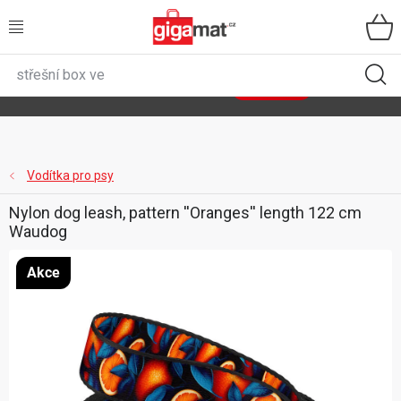
Přejít
na
obsah
VŠECHNY KATEGORIE
🌿
Asist
sety
se slevou až 40 %
Zobrazit sety
DOMÁCNOST
ZAHRADA
Vodítka pro psy
Nylon dog leash, pattern ''Oranges'' length 122 cm
DÍLNA
Waudog
ÚLOŽNÉ BOXY
Akce
SPORT, OUTDOOR
GIGA CENY