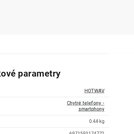
ové parametry
HOTWAV
Chytré telefony -
smartphony
0.44 kg
6971593174772