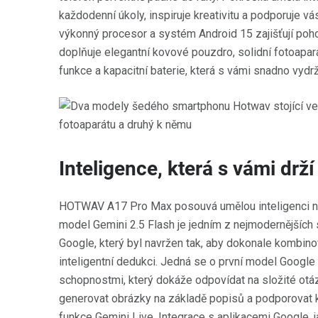
každodenní úkoly, inspiruje kreativitu a podporuje vá
výkonný procesor a systém Android 15 zajišťují poho
doplňuje elegantní kovové pouzdro, solidní fotoapa
funkce a kapacitní baterie, která s vámi snadno vydrž
Inteligence, která s vámi drží
HOTWAV A17 Pro Max posouvá umělou inteligenci na
model Gemini 2.5 Flash je jedním z nejmodernějších
Google, který byl navržen tak, aby dokonale kombino
inteligentní dedukci. Jedná se o první model Googl
schopnostmi, který dokáže odpovídat na složité otáz
generovat obrázky na základě popisů a podporovat k
funkce Gemini Live. Integrace s aplikacemi Google, j