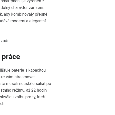
t smartphonu je vyroben z
 odolný charakter zařízení.
ak, aby kombinovaly přesné
dodává moderní a elegantní
 práce
šťuje baterie s kapacitou
uje vám streamovat,
yste museli neustále sahat po
stního režimu, až 22 hodin
skvělou volbu pro ty, kteří
ch.