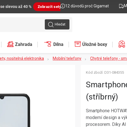
M
12 důvodů proč Gigamat
n
se slevou až 40 %
Zobrazit sety
Hledat
Zahrada
Dílna
Úložné boxy
lety, nositelná elektronika
Mobilní telefony
Chytré telefony - s
Kód zboží:
D31-084355
Smartphon
(stříbrný)
Smartphone HOTWAV 
moderní design a v
procesorem. Díky AI 