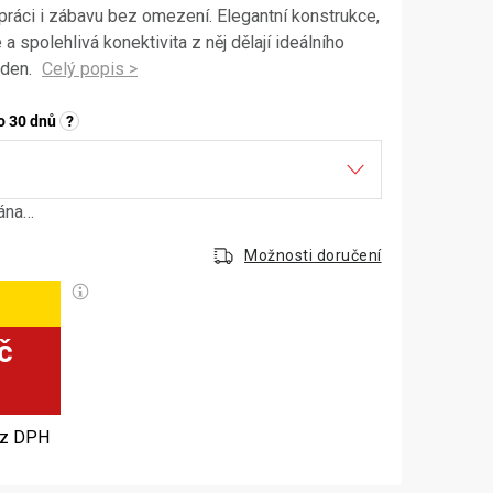
ráci i zábavu bez omezení. Elegantní konstrukce,
 spolehlivá konektivita z něj dělají ideálního
 den.
o 30 dnů
?
dána…
Možnosti doručení
č
Měrná cena:
z DPH