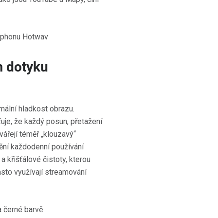
m dotyku
ální hladkost obrazu.
je, že každý posun, přetažení
vářejí téměř „klouzavý“
ění každodenní používání
 křišťálové čistoty, kterou
často využívají streamování