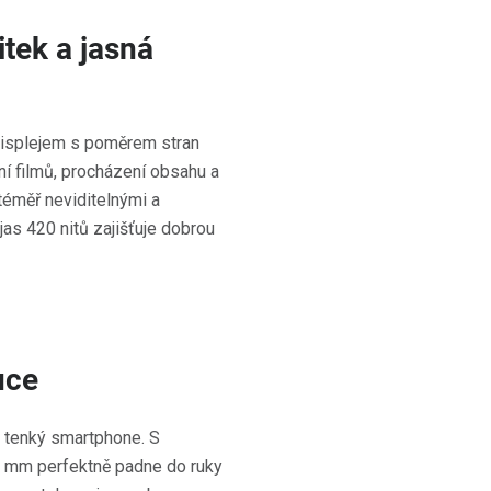
itek a jasná
isplejem s poměrem stran
ání filmů, procházení obsahu a
téměř neviditelnými a
jas 420 nitů zajišťuje dobrou
uce
 tenký smartphone. S
5 mm perfektně padne do ruky