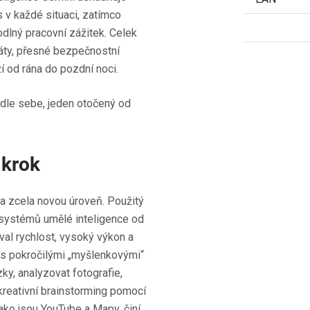
s v každé situaci, zatímco
dlný pracovní zážitek. Celek
ráty, přesné bezpečnostní
í od rána do pozdní noci.
 krok
 zcela novou úroveň. Použitý
 systémů umělé inteligence od
val rychlost, vysoký výkon a
e s pokročilými „myšlenkovými“
ky, analyzovat fotografie,
reativní brainstorming pomocí
ako jsou YouTube a Mapy, činí