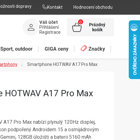
ožnosti dopravy
Kontakt
Hodnocení obchodu
Váš účet
Prázdný
Přihlášení
NÁKUPNÍ
košík
Registrace
KOŠÍK
Sport, outdoor
GIGA ceny
Značky
martphony
Smartphone HOTWAV A17 Pro Max
e HOTWAV A17 Pro Max
A17 Pro Max nabízí plynulý 120Hz displej,
ýkon podpořený Androidem 15 a osmijádrovým
Gemini, 128GB úložišti a baterii 5160 mAh