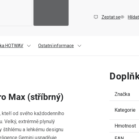
Zeptat se
Hlídat
čka HOTWAV
Ostatní informace
Doplňk
Značka
 Max (stříbrný)
Kategorie
 kteří od svého každodenního
du. Velký, extrémně plynulý
Hmotnost
y štíhlému a lehkému designu
teligence Gemini usnadňuje
EAN