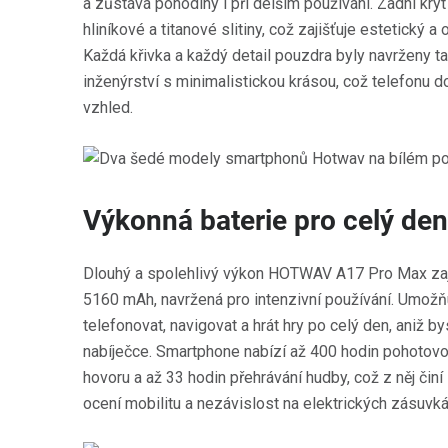
a zůstává pohodlný i při delším používání. Zadní kry
hliníkové a titanové slitiny, což zajišťuje estetický a
Každá křivka a každý detail pouzdra byly navrženy t
inženýrství s minimalistickou krásou, což telefonu 
vzhled.
Výkonná baterie pro celý den
Dlouhý a spolehlivý výkon HOTWAV A17 Pro Max zaji
5160 mAh, navržená pro intenzivní používání. Umožň
telefonovat, navigovat a hrát hry po celý den, aniž b
nabíječce. Smartphone nabízí až 400 hodin pohotovo
hovoru a až 33 hodin přehrávání hudby, což z něj činí 
ocení mobilitu a nezávislost na elektrických zásuvká