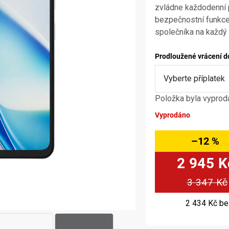
zvládne každodenní p
bezpečnostní funkce a
společníka na každý
Prodloužené vrácení d
Položka byla vypro
Vyprodáno
–12 %
2 945 K
3 347 Kč
2 434 Kč
be