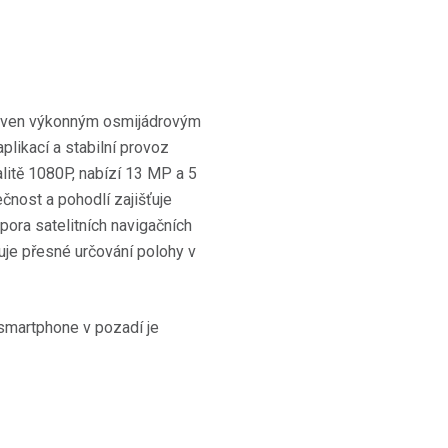
aven výkonným osmijádrovým
plikací a stabilní provoz
itě 1080P, nabízí 13 MP a 5
čnost a pohodlí zajišťuje
pora satelitních navigačních
uje přesné určování polohy v