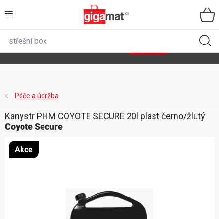
Přejít
na
obsah
VŠECHNY KATEGORIE
🌿
Asist
sety
se slevou až 40 %
Zobrazit sety
DOMÁCNOST
ZAHRADA
Péče a údržba
Kanystr PHM COYOTE SECURE 20l plast černo/žlutý
DÍLNA
Coyote Secure
ÚLOŽNÉ BOXY
Akce
SPORT, OUTDOOR
GIGA CENY