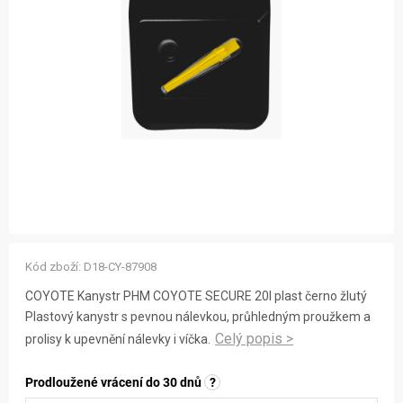
ZNAČKY
NOVINKY
OSTATNÍ
12 důvodů proč Gigamat
Možnosti dopravy
Kontakt
Hodnocení obchodu
Kód zboží:
D18-CY-87908
COYOTE Kanystr PHM COYOTE SECURE 20l plast černo žlutý
Plastový kanystr s pevnou nálevkou, průhledným proužkem a
prolisy k upevnění nálevky i víčka.
Prodloužené vrácení do 30 dnů
?