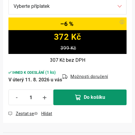
–6 %
372 Kč
Měrná cena:
399 Kč
307 Kč
bez DPH
(1 ks)
✅ IHNED K ODESLÁNÍ
Možnosti doručení
V úterý 11. 8. 2026 u vás
Do košíku
Zeptat se
Hlídat