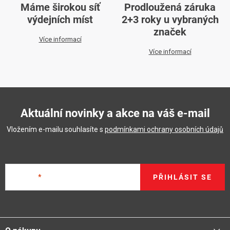
Máme širokou síť
Prodloužená záruka
výdejních míst
2+3 roky u vybraných
značek
Více informací
Více informací
Aktuální novinky a akce na váš e-mail
Vložením e-mailu souhlasíte s
podmínkami ochrany osobních údajů
E-mail
PŘIHLÁSIT SE
Z
á