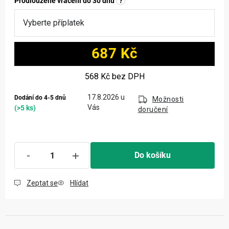
Prodloužené vrácení do 30 dnů
?
687 Kč
Měrná cena:
568 Kč
bez DPH
17.8.2026
Dodání do 4-5 dnů
Možnosti
(>5 ks)
doručení
Do košíku
Zeptat se
Hlídat