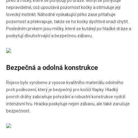
pírko a míčky, které se pohybují po dráze. Motýl se pohybuje
nepravidelně, což upoutává pozornost kočky a stimuluje její
lovecký instinkt. Náhodně vyskakující pírko zase přitahuje
pozornost a překvapuje, takže se ho kočky dychtivě snaží chytit.
Posledním prvkem jsou míčky, které se kutálejí po hladké dráze a
poskytují dlouhotrvající a bezpečnou zábavu.
Bezpečná a odolná konstrukce
Rojeco bylo vyrobeno z vysoce kvalitního materiálu odolného
proti poškození, který je bezpečný pro kočičí tlapky. Hladký
povrch dráhy zabraňuje pořezání a robustní konstrukce vydrží
intenzivní hru. Hračka poskytuje nejen zábavu, ale také zaručuje
bezpečnost.