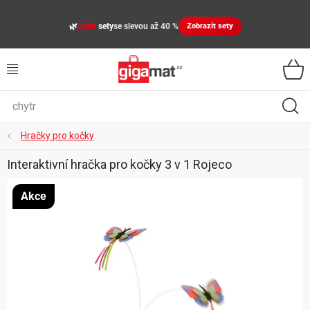
Přejít
na
🌿
Asist
sety
se slevou až 40 %
Zobrazit sety
obsah
VŠECHNY KATEGORIE
VYBAVENÍ DOMÁCNOSTI
ZAHRADA
Hračky pro kočky
Interaktivní hračka pro kočky 3 v 1 Rojeco
DÍLNA
Akce
ÚLOŽNÉ BOXY, PLASTOVÉ REGÁLY, ORGANIZÉRY
SPORT, OUTDOOR
GIGA CENY