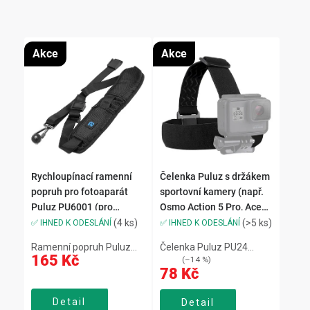
Akce
Akce
Rychloupínací ramenní
Čelenka Puluz s držákem
popruh pro fotoaparát
sportovní kamery (např.
Puluz PU6001 (pro
Osmo Action 5 Pro, Ace
zrcadlovky a DSLR)
Pro 2)
(4 ks)
(>5 ks)
✅ IHNED K ODESLÁNÍ
✅ IHNED K ODESLÁNÍ
Ramenní popruh Puluz
Čelenka Puluz PU24
165 Kč
91 Kč
(–14 %)
PU6001 s rychloupínáním
umožňuje pohodlné a
78 Kč
nabízí bezpečné a
stabilní uchycení kamery
pohodlné nošení
přímo na hlavě. Je
Detail
fotoaparátu. Odolná
nastavitelná, flexibilní a
Detail