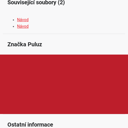
Související soubory (2)
Návod
Návod
Značka
 Puluz
Puluz je značka zaměřená na příslušenství pro fotografování,
natáčení videí, mobilní tvorbu obsahu a produktovou prezentaci.
V její nabídce najdeme například fotostany, světelné boxy, stativy,
držáky, adaptéry, pouzdra nebo doplňky pro akční kamery a
mobilní telefony. Produkty Puluz jsou oblíbené díky praktickému
provedení, dostupné ceně a snadnému používání, což ocení
začínající tvůrci, e-shopy, fotografové i uživatelé, kteří chtějí
jednoduše zlepšit kvalitu svých fotografií a videí.
Ostatní informace