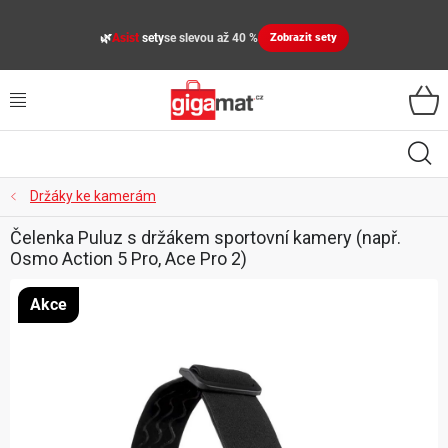
Přejít
na
🌿
Asist
sety
se slevou až 40 %
Zobrazit sety
obsah
VŠECHNY KATEGORIE
VYBAVENÍ DOMÁCNOSTI
ZAHRADA
Držáky ke kamerám
Čelenka Puluz s držákem sportovní kamery (např.
DÍLNA
Osmo Action 5 Pro, Ace Pro 2)
ÚLOŽNÉ BOXY, PLASTOVÉ REGÁLY, ORGANIZÉRY
Akce
SPORT, OUTDOOR
GIGA CENY