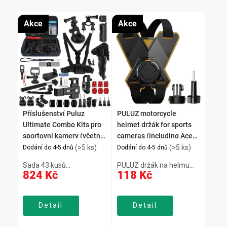
Akce
Akce
Příslušenství Puluz
PULUZ motorcycle
Ultimate Combo Kits pro
helmet držák for sports
sportovní kamery (včetně
cameras (including Ace
Osmo Action 5 Pro, Ace
Pro 2, Osmo Action 5 Pro)
(>5 ks)
(>5 ks)
Dodání do 4-5 dnů
Dodání do 4-5 dnů
Pro 2) 43 v 1
Sada 43 kusů
PULUZ držák na helmu
824 Kč
118 Kč
příslušenství Puluz je
pro sportovní kamery
kompatibilní s DJI Osmo
zajišťuje stabilní uchycení
Pocket pomocí adaptéru.
během jízdy. Magnetický
Detail
Detail
Obsahuje držáky, rukojeti,
systém umožňuje rychlou
selfie tyč, pouzdra a
instalaci a snadné
ochranná skla. Vše je
přepínání mezi