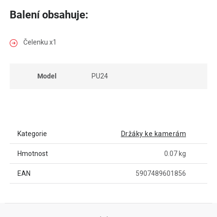
Balení obsahuje:
Čelenku x1
Model
PU24
Kategorie
Držáky ke kamerám
Hmotnost
0.07 kg
EAN
5907489601856