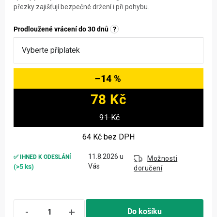
přezky zajišťují bezpečné držení i při pohybu.
Prodloužené vrácení do 30 dnů
?
–14 %
78 Kč
Měrná cena:
91 Kč
64 Kč
bez DPH
11.8.2026
✅ IHNED K ODESLÁNÍ
Možnosti
(>5 ks)
doručení
Do košíku