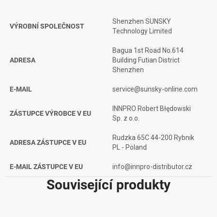
Shenzhen SUNSKY
VÝROBNÍ SPOLEČNOST
Technology Limited
Bagua 1st Road No.614
ADRESA
Building Futian District
Shenzhen
E-MAIL
service@sunsky-online.com
INNPRO Robert Błędowski
ZÁSTUPCE VÝROBCE V EU
Sp. z o.o.
Rudzka 65C 44-200 Rybnik
ADRESA ZÁSTUPCE V EU
PL - Poland
E-MAIL ZÁSTUPCE V EU
info@innpro-distributor.cz
Související produkty