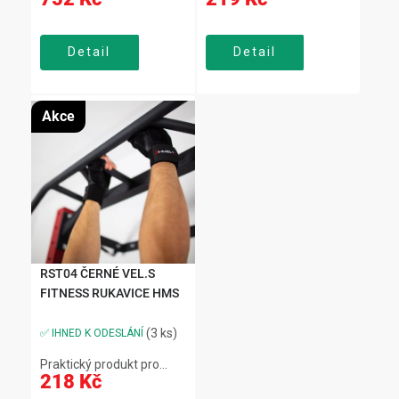
Detail
Detail
Akce
RST04 ČERNÉ VEL.S
FITNESS RUKAVICE HMS
(3 ks)
✅ IHNED K ODESLÁNÍ
Praktický produkt pro
218 Kč
každodenní použití.