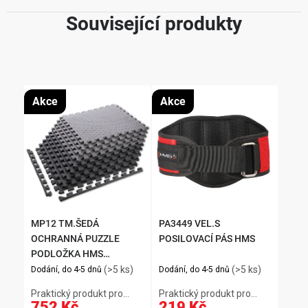
Související produkty
Akce
Akce
MP12 TM.ŠEDÁ
PA3449 VEL.S
OCHRANNÁ PUZZLE
POSILOVACÍ PÁS HMS
PODLOŽKA HMS
PREMIUM
(>5 ks)
(>5 ks)
Dodání, do 4-5 dnů
Dodání, do 4-5 dnů
Praktický produkt pro
Praktický produkt pro
752 Kč
219 Kč
každodenní použití.
každodenní použití.