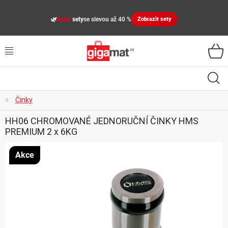
Přejít
na
🌿
Asist
sety
se slevou až 40 %
Zobrazit sety
obsah
VŠECHNY KATEGORIE
VYBAVENÍ DOMÁCNOSTI
ZAHRADA
Činky
HH06 CHROMOVANÉ JEDNORUČNÍ ČINKY HMS
DÍLNA
PREMIUM 2 x 6KG
ÚLOŽNÉ BOXY, PLASTOVÉ REGÁLY, ORGANIZÉRY
Akce
SPORT, OUTDOOR
GIGA CENY