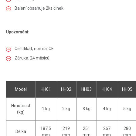
Balení obsahuje 2ks činek
Upozornění:
Certifikát, norma: CE
Záruka: 24 měsíců
Model
HH01
HH02
HH03
HH04
HH05
Hmotnost
1 kg
2 kg
3 kg
4 kg
5 kg
(kg)
187,5
219
251
267
280
Délka
mm
mm
mm
mm
mm