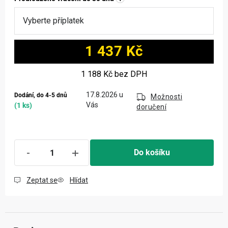
1 437 Kč
Měrná cena:
1 188 Kč
bez DPH
17.8.2026
Dodání, do 4-5 dnů
Možnosti
(1 ks)
doručení
Do košíku
Zeptat se
Hlídat