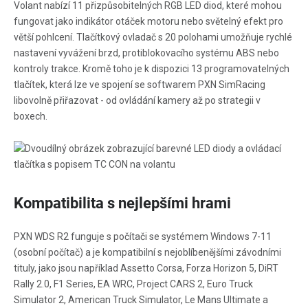
Volant nabízí 11 přizpůsobitelných RGB LED diod, které mohou
fungovat jako indikátor otáček motoru nebo světelný efekt pro
větší pohlcení. Tlačítkový ovladač s 20 polohami umožňuje rychlé
nastavení vyvážení brzd, protiblokovacího systému ABS nebo
kontroly trakce. Kromě toho je k dispozici 13 programovatelných
tlačítek, která lze ve spojení se softwarem PXN SimRacing
libovolně přiřazovat - od ovládání kamery až po strategii v
boxech.
Kompatibilita s nejlepšími hrami
PXN WDS R2 funguje s počítači se systémem Windows 7-11
(osobní počítač) a je kompatibilní s nejoblíbenějšími závodními
tituly, jako jsou například Assetto Corsa, Forza Horizon 5, DiRT
Rally 2.0, F1 Series, EA WRC, Project CARS 2, Euro Truck
Simulator 2, American Truck Simulator, Le Mans Ultimate a