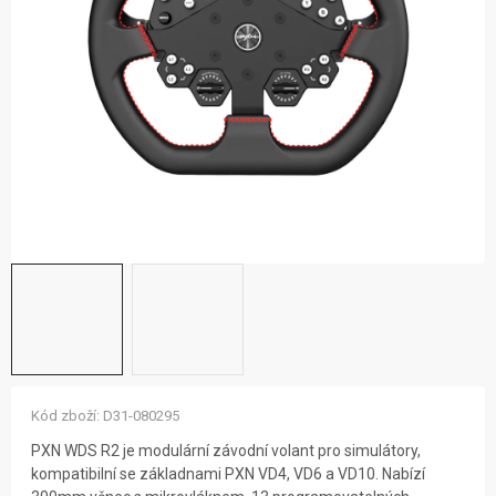
ZNAČKY
NOVINKY
OSTATNÍ
12 důvodů proč Gigamat
Možnosti dopravy
Kontakt
Hodnocení obchodu
Kód zboží:
D31-080295
PXN WDS R2 je modulární závodní volant pro simulátory,
kompatibilní se základnami PXN VD4, VD6 a VD10. Nabízí