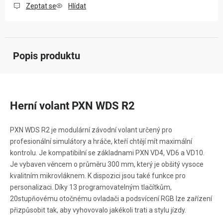
Zeptat se
Hlídat
Popis produktu
Herní volant PXN WDS R2
PXN WDS R2 je modulární závodní volant určený pro
profesionální simulátory a hráče, kteří chtějí mít maximální
kontrolu. Je kompatibilní se základnami PXN VD4, VD6 a VD10.
Je vybaven věncem o průměru 300 mm, který je obšitý vysoce
kvalitním mikrovláknem. K dispozici jsou také funkce pro
personalizaci. Díky 13 programovatelným tlačítkům,
20stupňovému otočnému ovladači a podsvícení RGB lze zařízení
přizpůsobit tak, aby vyhovovalo jakékoli trati a stylu jízdy.