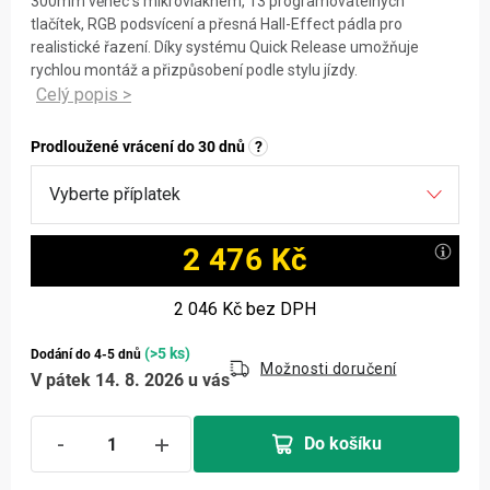
300mm věnec s mikrovláknem, 13 programovatelných
tlačítek, RGB podsvícení a přesná Hall-Effect pádla pro
realistické řazení. Díky systému Quick Release umožňuje
rychlou montáž a přizpůsobení podle stylu jízdy.
Prodloužené vrácení do 30 dnů
?
2 476 Kč
Měrná cena:
2 046 Kč
bez DPH
(>5 ks)
Dodání do 4-5 dnů
Možnosti doručení
V pátek 14. 8. 2026 u vás
Do košíku