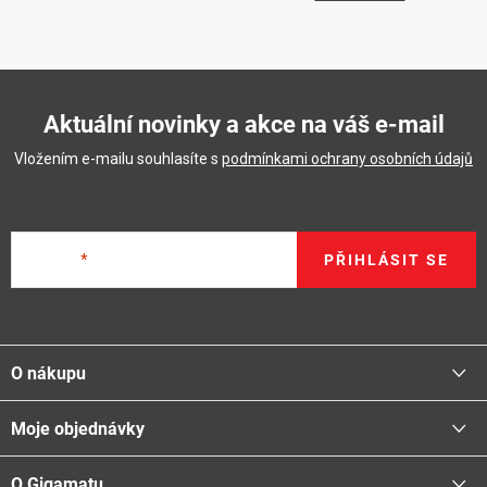
Aktuální novinky a akce na váš e-mail
Vložením e-mailu souhlasíte s
podmínkami ochrany osobních údajů
E-mail
PŘIHLÁSIT SE
Z
á
O nákupu
p
a
Moje objednávky
Proč nakupovat u nás
t
Doprava - možnosti
í
O Gigamatu
Přihlásit