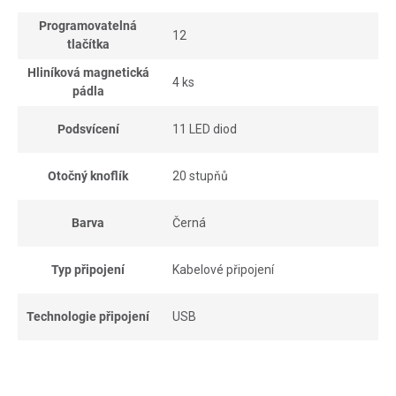
Programovatelná
12
tlačítka
Hliníková magnetická
4 ks
pádla
Podsvícení
11 LED diod
Otočný knoflík
20 stupňů
Barva
Černá
Typ připojení
Kabelové připojení
Technologie připojení
USB