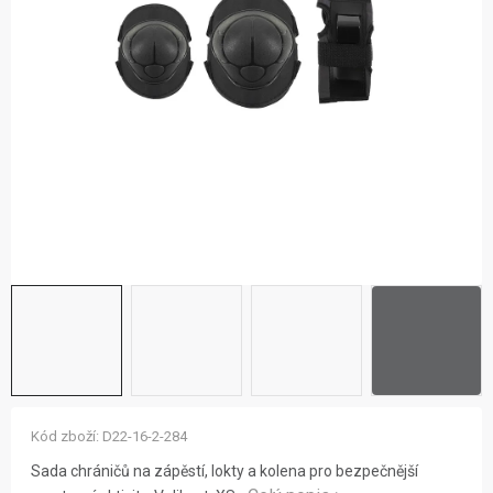
ZNAČKY
NOVINKY
OSTATNÍ
12 důvodů proč Gigamat
Možnosti dopravy
Kontakt
Hodnocení obchodu
Kód zboží:
D22-16-2-284
Sada chráničů na zápěstí, lokty a kolena pro bezpečnější