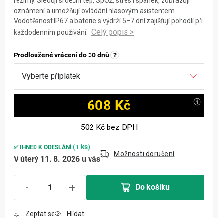
režimy. Sledují srdeční tep, SpO2, stres i spánek, zobrazují
oznámení a umožňují ovládání hlasovým asistentem.
Vodotěsnost IP67 a baterie s výdrží 5–7 dní zajišťují pohodlí při
každodenním používání.
Prodloužené vrácení do 30 dnů
?
608 Kč
Měrná cena:
502 Kč
bez DPH
(1 ks)
✅ IHNED K ODESLÁNÍ
Možnosti doručení
V úterý 11. 8. 2026 u vás
Do košíku
Zeptat se
Hlídat