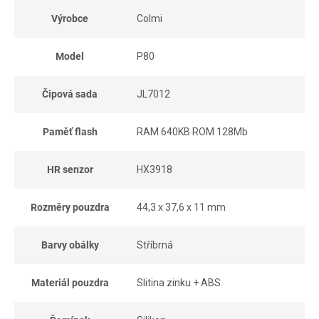
Výrobce
Colmi
Model
P80
Čipová sada
JL7012
Paměť flash
RAM 640KB ROM 128Mb
HR senzor
HX3918
Rozměry pouzdra
44,3 x 37,6 x 11 mm
Barvy obálky
Stříbrná
Materiál pouzdra
Slitina zinku + ABS