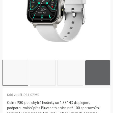
ZNAČKY
NOVINKY
OSTATNÍ
12 důvodů proč Gigamat
Možnosti dopravy
Kontakt
Hodnocení obchodu
Kód zboží:
D31-079601
Colmi P80 jsou chytré hodinky se 1,83" HD displejem,
podporou volání přes Bluetooth a více než 100 sportovními