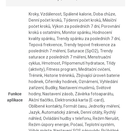
Kroky, Vzdálenost, Spálené kalorie, Doba chůze,
Denní počet kroků, Týdenní počet kroků, Měsíční
počet kroků, Výkon za posledních 7 dní, Porovnání
kroků s ostatními, Monitor spánku, Hodnocení
kvality spánku, Trendy spánku za posledních 7 dní,
Tepová frekvence, Trendy tepové frekvence za
posledních 7 měření, Saturace (SpO2), Trendy
saturace z posledních 7 měření, Menstruační
cyklus, Hmotnost, Připomenutí hydratace, Třídy
(aktivity), Fitness program, Meditační cvičení,
Trénink, Historie tréninků, Zbývající úroveň baterie
hodinek, Ciferníky hodinek, Oznámení, Vyhledání
zařízení, Budíky, Nastavení muslimů, Světové
Funkce
hodiny, Nastavení zásob, Závěrka fotoaparátu,
aplikace
Akční tlačítko, Elektronická karta (E-card),
Oblíbené kontakty, Formát času, Jednotky měření,
Jazyk, Automatický zámek, Denní citáty, Rychlý
náhled, Ovládání hudby v telefonu, Režim Nerušit,
Režim úspory energie, Počasí, Teplotní systém,
Výběr města, Nastavení SOS nápovědy, Průběžné