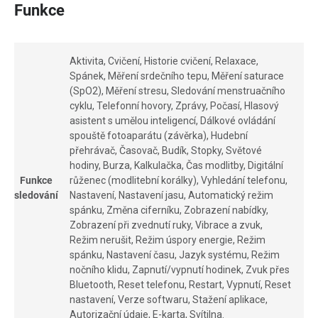
Funkce
Aktivita, Cvičení, Historie cvičení, Relaxace,
Spánek, Měření srdečního tepu, Měření saturace
(SpO2), Měření stresu, Sledování menstruačního
cyklu, Telefonní hovory, Zprávy, Počasí, Hlasový
asistent s umělou inteligencí, Dálkové ovládání
spouště fotoaparátu (závěrka), Hudební
přehrávač, Časovač, Budík, Stopky, Světové
hodiny, Burza, Kalkulačka, Čas modlitby, Digitální
Funkce
růženec (modlitební korálky), Vyhledání telefonu,
sledování
Nastavení, Nastavení jasu, Automatický režim
spánku, Změna ciferníku, Zobrazení nabídky,
Zobrazení při zvednutí ruky, Vibrace a zvuk,
Režim nerušit, Režim úspory energie, Režim
spánku, Nastavení času, Jazyk systému, Režim
nočního klidu, Zapnutí/vypnutí hodinek, Zvuk přes
Bluetooth, Reset telefonu, Restart, Vypnutí, Reset
nastavení, Verze softwaru, Stažení aplikace,
Autorizační údaje, E-karta, Svítilna.