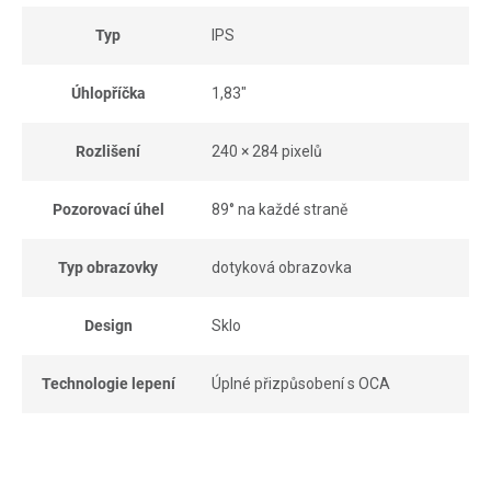
Typ
IPS
Úhlopříčka
1,83"
Rozlišení
240 × 284 pixelů
Pozorovací úhel
89° na každé straně
Typ obrazovky
dotyková obrazovka
Design
Sklo
Technologie lepení
Úplné přizpůsobení s OCA