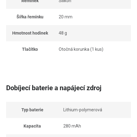
Řemínek
Silikon
Šířka řemínku
20 mm
Hmotnost hodinek
48 g
Tlačítko
Otočná korunka (1 kus)
Dobíjecí baterie a napájecí zdroj
Typ baterie
Lithium-polymerová
Kapacita
280 mAh