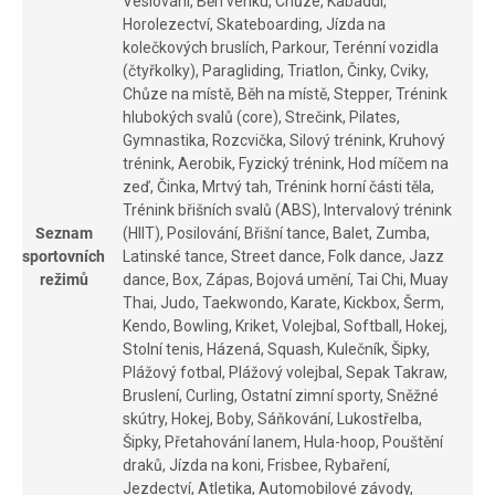
Veslování, Běh venku, Chůze, Kabaddi,
Horolezectví, Skateboarding, Jízda na
kolečkových bruslích, Parkour, Terénní vozidla
(čtyřkolky), Paragliding, Triatlon, Činky, Cviky,
Chůze na místě, Běh na místě, Stepper, Trénink
hlubokých svalů (core), Strečink, Pilates,
Gymnastika, Rozcvička, Silový trénink, Kruhový
trénink, Aerobik, Fyzický trénink, Hod míčem na
zeď, Činka, Mrtvý tah, Trénink horní části těla,
Trénink břišních svalů (ABS), Intervalový trénink
Seznam
(HIIT), Posilování, Břišní tance, Balet, Zumba,
sportovních
Latinské tance, Street dance, Folk dance, Jazz
režimů
dance, Box, Zápas, Bojová umění, Tai Chi, Muay
Thai, Judo, Taekwondo, Karate, Kickbox, Šerm,
Kendo, Bowling, Kriket, Volejbal, Softball, Hokej,
Stolní tenis, Házená, Squash, Kulečník, Šipky,
Plážový fotbal, Plážový volejbal, Sepak Takraw,
Bruslení, Curling, Ostatní zimní sporty, Sněžné
skútry, Hokej, Boby, Sáňkování, Lukostřelba,
Šipky, Přetahování lanem, Hula-hoop, Pouštění
draků, Jízda na koni, Frisbee, Rybaření,
Jezdectví, Atletika, Automobilové závody,