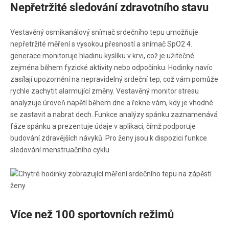
Nepřetržité sledování zdravotního stavu
Vestavěný osmikanálový snímač srdečního tepu umožňuje
nepřetržité měření s vysokou přesností a snímač SpO2 4.
generace monitoruje hladinu kyslíku v krvi, což je užitečné
zejména během fyzické aktivity nebo odpočinku. Hodinky navíc
zasílají upozornění na nepravidelný srdeční tep, což vám pomůže
rychle zachytit alarmující změny. Vestavěný monitor stresu
analyzuje úroveň napětí během dne a řekne vám, kdy je vhodné
se zastavit a nabrat dech. Funkce analýzy spánku zaznamenává
fáze spánku a prezentuje údaje v aplikaci, čímž podporuje
budování zdravějších návyků. Pro ženy jsou k dispozici funkce
sledování menstruačního cyklu.
Více než 100 sportovních režimů