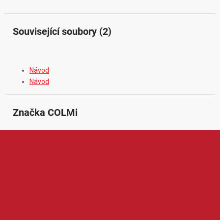
Související soubory (2)
Návod
Návod
Značka
 COLMi
Colmi je značka zaměřená na chytré hodinky a nositelnou
elektroniku pro každodenní používání. V její nabídce najdeme
především smart hodinky s funkcemi pro sledování pohybu,
sportovních aktivit, tepové frekvence, spánku nebo upozornění z
mobilního telefonu. Produkty Colmi jsou oblíbené díky
modernímu vzhledu, jednoduchému ovládání, dostupné ceně a