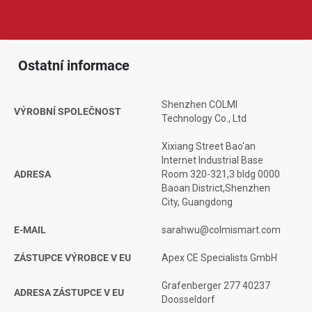
praktickým funkcím, které ocení uživatelé hledající chytré
hodinky pro běžné nošení, sport i volný čas.
Ostatní informace
Shenzhen COLMI
VÝROBNÍ SPOLEČNOST
Technology Co., Ltd
Xixiang Street Bao'an
Internet Industrial Base
ADRESA
Room 320-321,3 bldg 0000
Baoan District,Shenzhen
City, Guangdong
E-MAIL
sarahwu@colmismart.com
ZÁSTUPCE VÝROBCE V EU
Apex CE Specialists GmbH
Grafenberger 277 40237
ADRESA ZÁSTUPCE V EU
Doosseldorf