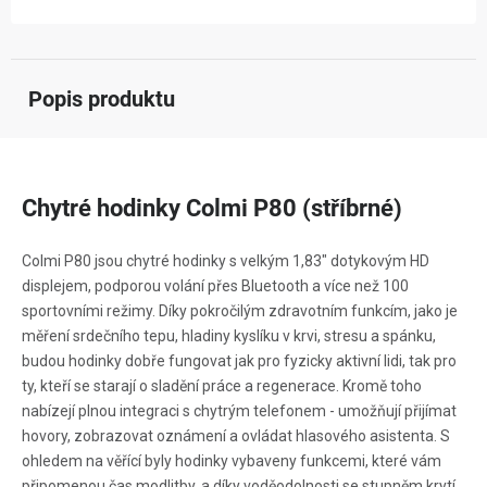
Popis produktu
Chytré hodinky Colmi P80 (stříbrné)
Colmi P80 jsou chytré hodinky s velkým 1,83" dotykovým HD
displejem, podporou volání přes Bluetooth a více než 100
sportovními režimy. Díky pokročilým zdravotním funkcím, jako je
měření srdečního tepu, hladiny kyslíku v krvi, stresu a spánku,
budou hodinky dobře fungovat jak pro fyzicky aktivní lidi, tak pro
ty, kteří se starají o sladění práce a regenerace. Kromě toho
nabízejí plnou integraci s chytrým telefonem - umožňují přijímat
hovory, zobrazovat oznámení a ovládat hlasového asistenta. S
ohledem na věřící byly hodinky vybaveny funkcemi, které vám
připomenou čas modlitby, a díky voděodolnosti se stupněm krytí