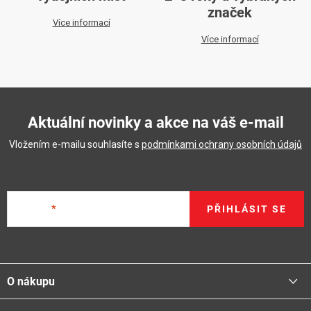
značek
Více informací
Více informací
Aktuální novinky a akce na váš e-mail
Vložením e-mailu souhlasíte s
podmínkami ochrany osobních údajů
E-mail
PŘIHLÁSIT SE
Z
á
O nákupu
p
a