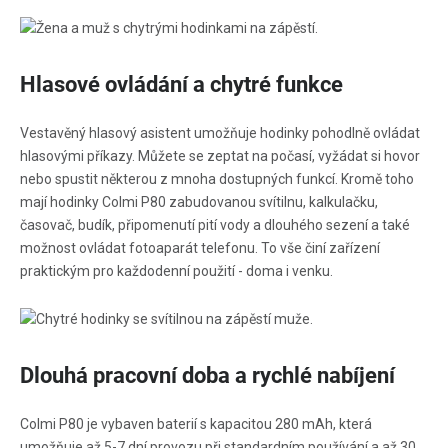
Hlasové ovládání a chytré funkce
Vestavěný hlasový asistent umožňuje hodinky pohodlně ovládat
hlasovými příkazy. Můžete se zeptat na počasí, vyžádat si hovor
nebo spustit některou z mnoha dostupných funkcí. Kromě toho
mají hodinky Colmi P80 zabudovanou svítilnu, kalkulačku,
časovač, budík, připomenutí pití vody a dlouhého sezení a také
možnost ovládat fotoaparát telefonu. To vše činí zařízení
praktickým pro každodenní použití - doma i venku.
Dlouhá pracovní doba a rychlé nabíjení
Colmi P80 je vybaven baterií s kapacitou 280 mAh, která
umožňuje až 5-7 dní provozu při standardním používání a až 30