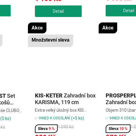
cm, 290 lZahra
kvalitního plastu odolného...
RATO PLUS antra
polštáře,...
Akce
Akce
KIS-KETER
Zahradní box
PROSPERP
ST
Set
KARISMA, 119 cm
Zahradní bo
košů
119 cm
ntracit
Extra velký úložný box KIS
Objem 310 l,barv
koše CLUBO
Karisma v šedém provedení je
odvětrané, chrá
yužití, možné
(>5 ks)
✅ IHNED K ODESLÁNÍ
✅ IHNED K ODESL
(5 ks)
vhodný k uskladnění nářadí,
deštěm,možnos
prostor či
1 090 Kč
1 
 Kč
zahradních potřeb a dalších
uzamčení,imita
9 %
10 %
vhodné do
objemných předmětů jak v
bezúdržbové,s
u, struktura