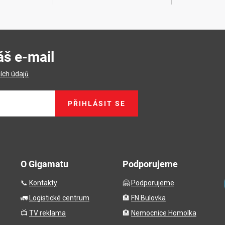
áš e-mail
ích údajů
PŘIHLÁSIT SE
O Gigamatu
Podporujeme
📞
Kontakty
🤗
Podporujeme
🚛
Logistické centrum
🏨
FN Bulovka
📺
TV reklama
🏨
Nemocnice Homolka