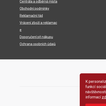
í
Centrála a odběrná místa
Obchodní podmínky
Reklamační řád
Vrácení zboží a reklamac
e
Doporučení při nákupu
Ochrana osobních údajů
K personaliz
funkcí sociá
návštěvnost
informací
zd