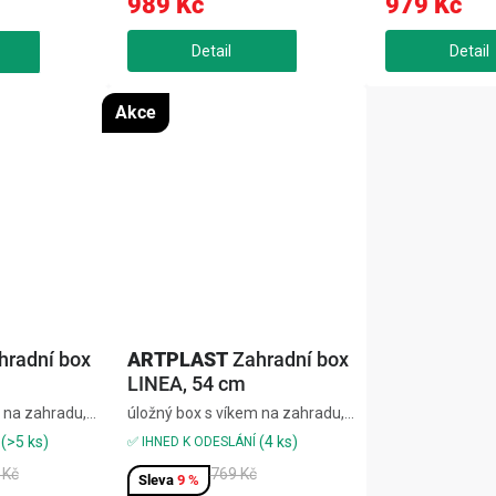
989 Kč
979 Kč
interiéru, tak v exteriéru. Jeho
zacvakávací se
..
objem...
box BOXE RATO, 
Akce
hradní box
ARTPLAST
Zahradní box
LINEA, 54 cm
 na zahradu,
úložný box s víkem na zahradu,
rva šedo/
terasu, chodbu, barva šedo/
(>5 ks)
(4 ks)
✅ IHNED K ODESLÁNÍ
0x530x570 mm
černá, rozměr 540x530x570 mm
 Kč
769 Kč
9 %