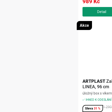
989 Kč
poskytuje neustálý.
Akce
ARTPLAST
Za
LINEA, 96 cm
úložný box s víkem
terasu, chodbu, ba
✅ IHNED K ODESLÁNÍ
černá, rozměr 96
1 290
31 %