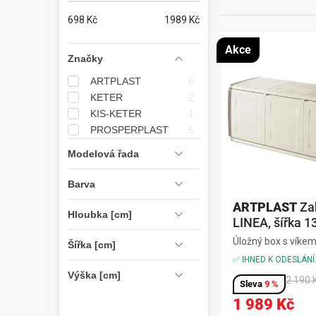
n
698
Kč
1989
Kč
V
n
Akce
Značky
ý
í
ARTPLAST
6
p
p
KETER
2
KIS-KETER
1
i
a
PROSPERPLAST
5
s
n
Modelová řada
p
e
Barva
r
l
ARTPLAST
Za
Hloubka [cm]
LINEA, šířka 1
o
Úložný box s víkem
Šířka [cm]
d
terasu i chodbu,ba
✅ IHNED K ODESLÁNÍ
hnědá,rozměry 13
Výška [cm]
u
2 190 
mm,materiál
9 %
polypropylen,obje
1 989 Kč
k
lZahradní box LIN