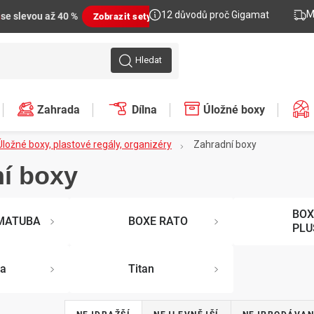
M
12 důvodů proč Gigamat
n
se slevou až 40 %
Zobrazit sety
Hledat
Zahrada
Dílna
Úložné boxy
Úložné boxy, plastové regály, organizéry
Zahradní boxy
í boxy
BOX
MATUBA
BOXE RATO
PLU
ma
Titan
Ř