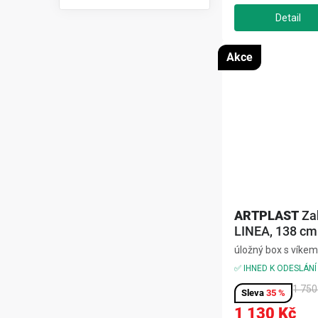
přinese pořádek a st
t
ů
Akce
ARTPLAST
Za
LINEA, 138 cm
úložný box s víkem
terasu, chodbu, ba
✅ IHNED K ODESLÁNÍ
černá, rozměr 13
1 750
mm
35 %
1 130 Kč