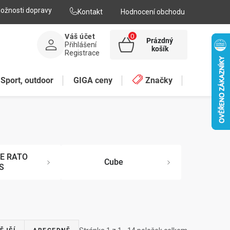
ožnosti dopravy
Kontakt
Hodnocení obchodu
Váš účet
Prázdný
Přihlášení
NÁKUPNÍ
košík
Registrace
KOŠÍK
Sport, outdoor
GIGA ceny
Značky
E RATO
Cube
S