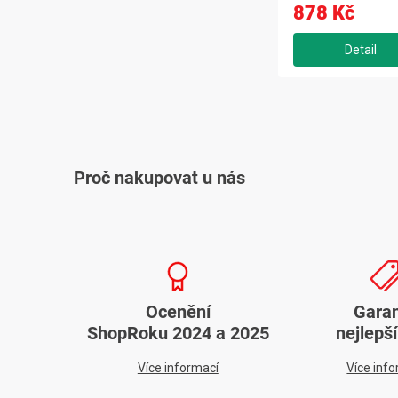
878 Kč
O
v
Proč nakupovat u nás
l
á
d
a
Ocenění
Gara
c
ShopRoku 2024 a 2025
nejlepš
í
Více informací
Více inf
p