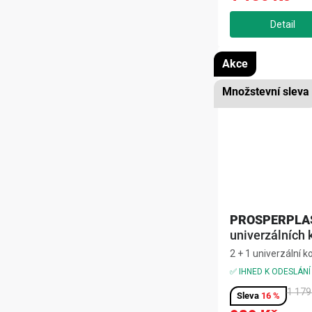
Akce
PROSPERPLA
univerzálních 
UNIQUBO 2+1 a
2 + 1 univerzální 
mají vícestranné v
✅ IHNED K ODESLÁNÍ
využít jako úložný 
1 179
odkládací plochu, 
16 %
interiéru i exteriér