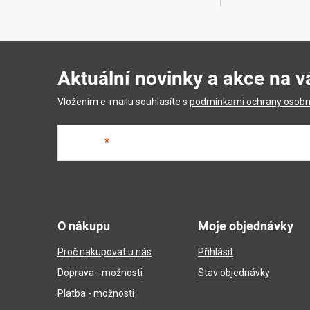
r
v
k
Aktuální novinky a akce na v
y
v
Vložením e-mailu souhlasíte s
podmínkami ochrany osobn
ý
E-mail
p
i
Z
s
á
u
O nákupu
Moje objednávky
p
Proč nakupovat u nás
Přihlásit
a
Doprava - možnosti
Stav objednávky
t
Platba - možnosti