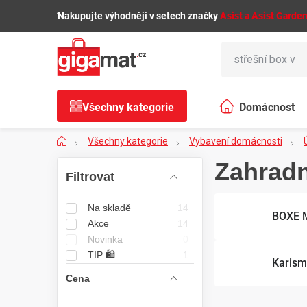
Přejít
🌿
Nakupujte výhodněji v setech značky
Asist a Asist Garde
na
obsah
Všechny kategorie
Domácnost
Domů
Všechny kategorie
Vybavení domácnosti
P
Zahradn
o
Na skladě
14
s
BOXE 
Akce
14
Novinka
0
t
TIP 🛍️
1
Karis
r
Cena
a