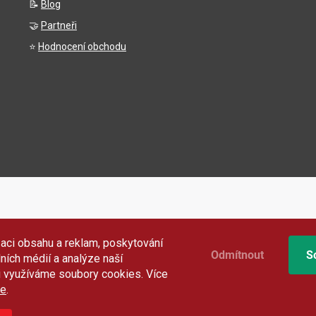
📝
Blog
🤝
Partneři
⭐
Hodnocení obchodu
aci obsahu a reklam, poskytování
Odmítnout
S
lních médií a analýze naší
i využíváme soubory cookies. Více
e
.
Copyright 2026
Gigamat.cz
. Všechna práva vyhrazena.
Upravit nastavení cookies
Vytvořil Shoptet Premium