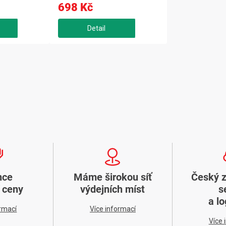
698 Kč
nce
Máme širokou síť
Český 
í ceny
výdejních míst
s
a lo
ormací
Více informací
Více 