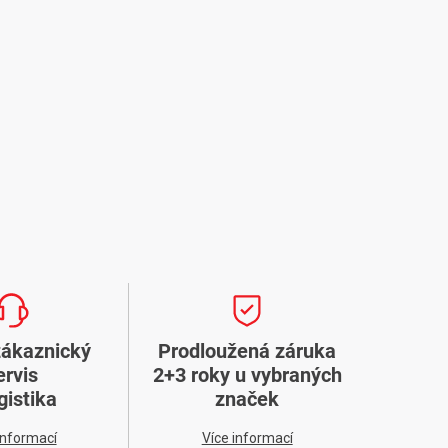
zákaznický
Prodloužená záruka
ervis
2+3 roky u vybraných
gistika
značek
informací
Více informací