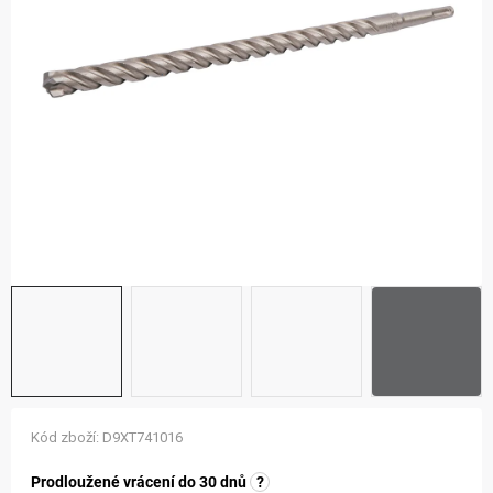
ZNAČKY
NOVINKY
OSTATNÍ
12 důvodů proč Gigamat
Možnosti dopravy
Kontakt
Hodnocení obchodu
Kód zboží:
D9XT741016
Prodloužené vrácení do 30 dnů
?