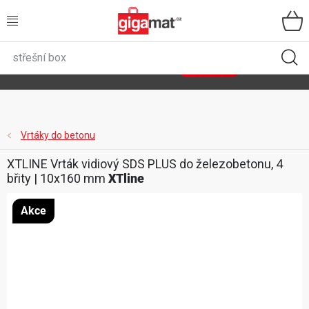
Přejít
na
obsah
VŠECHNY KATEGORIE
🌿
Asist
sety
se slevou až 40 %
Zobrazit sety
DOMÁCNOST
ZAHRADA
Vrtáky do betonu
XTLINE Vrták vidiový SDS PLUS do železobetonu, 4
DÍLNA
břity | 10x160 mm
XTline
ÚLOŽNÉ BOXY
Akce
SPORT, OUTDOOR
GIGA CENY