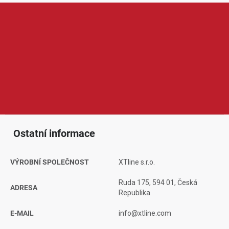
XTline je značka nabízející nářadí, dílenské vybavení a
příslušenství pro kutily i řemeslníky. V její nabídce najdeme ruční
nářadí, elektrické a aku nářadí, měřicí techniku, ochranné
pomůcky nebo spotřební příslušenství. Produkty XTline jsou
oblíbené díky dobrému poměru ceny a výkonu, širokému
sortimentu a praktickému využití při práci doma, v dílně i na
stavbě.
Ostatní informace
VÝROBNÍ SPOLEČNOST
XTline s.r.o.
Ruda 175, 594 01, Česká
ADRESA
Republika
E-MAIL
info@xtline.com