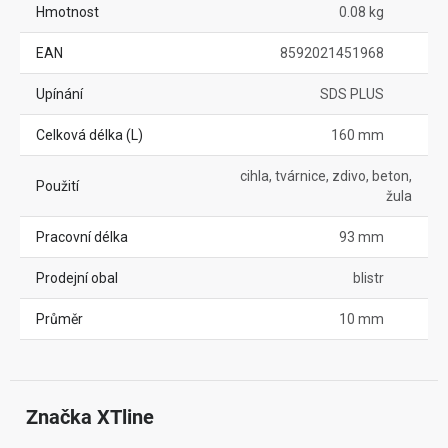
Hmotnost
0.08 kg
EAN
8592021451968
Upínání
SDS PLUS
Celková délka (L)
160 mm
cihla, tvárnice, zdivo, beton,
Použití
žula
Pracovní délka
93 mm
Prodejní obal
blistr
Průměr
10 mm
Značka
 XTline