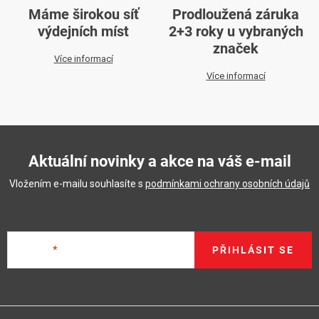
Máme širokou síť
Prodloužená záruka
výdejních míst
2+3 roky u vybraných
značek
Více informací
Více informací
Aktuální novinky a akce na váš e-mail
Vložením e-mailu souhlasíte s
podmínkami ochrany osobních údajů
E-mail
PŘIHLÁSIT SE
Z
á