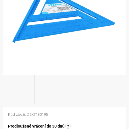
ZNAČKY
NOVINKY
OSTATNÍ
12 důvodů proč Gigamat
Možnosti dopravy
Kontakt
Hodnocení obchodu
Kód zboží:
D9XT130195
Prodloužené vrácení do 30 dnů
?