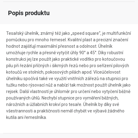
Popis produktu
Tesařský úhelník, známý též jako „speed square“, je multifunkční
pomůckou pro mnoho řemesel. Kvalitní plast a precizní značení
hodnot zajišťují maximální přesnost a odolnost. Úhelník
umožňuje rychle a přesně vytyčit úhly 90° a 45°. Díky robustní
konstrukci jej lze použít jako praktické vodítko pro kotoučovou
pilu při řezání příčných i šikmých řezů nebo pro seřízení pilových
kotoučů ve stolních, pokosových pilách apod. Víceúčelovost
úhelníku spočívá také ve využití vnitřních zářezů na stupnici pro
tužku nebo rýsovací nůž a nabízí tak možnost použít úhelník jako
rejsek. Další vlastností je úhloměr pro určení nebo vytyčení běžně
používaných úhlů. Nechybí stupnice pro vyměření běžných,
nárožních a úžlabních krokví pro tesaře. Úhelník by díky své
všestrannosti a praktičnosti neměl chybět ve výbavě žádného
kutila ani řemeslníka.