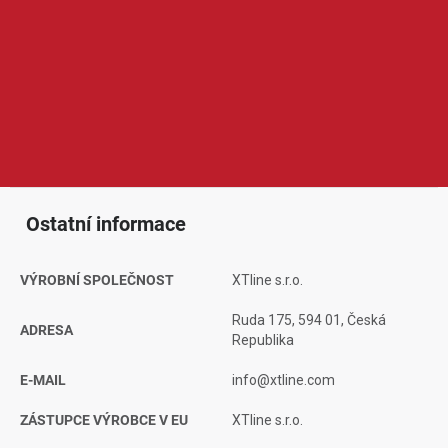
XTline je značka nabízející nářadí, dílenské vybavení a
příslušenství pro kutily i řemeslníky. V její nabídce najdeme ruční
nářadí, elektrické a aku nářadí, měřicí techniku, ochranné
pomůcky nebo spotřební příslušenství. Produkty XTline jsou
oblíbené díky dobrému poměru ceny a výkonu, širokému
sortimentu a praktickému využití při práci doma, v dílně i na
stavbě.
Ostatní informace
VÝROBNÍ SPOLEČNOST
XTline s.r.o.
Ruda 175, 594 01, Česká
ADRESA
Republika
E-MAIL
info@xtline.com
ZÁSTUPCE VÝROBCE V EU
XTline s.r.o.