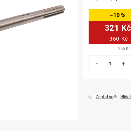
–10 %
321 K
360 Kč
265 Kč
Zeptat se
Hlídat