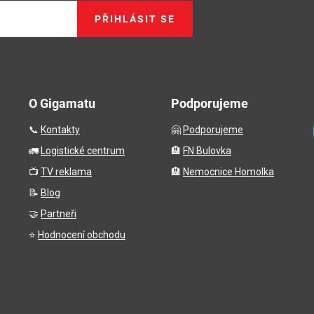
PŘIHLÁSIT SE
O Gigamatu
Podporujeme
📞
Kontakty
🤗
Podporujeme
🚛
Logistické centrum
🏨
FN Bulovka
📺
TV reklama
🏨
Nemocnice Homolka
📝
Blog
🤝
Partneři
⭐
Hodnocení obchodu