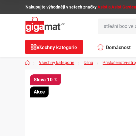
Přejít
🌿
Nakupujte výhodněji v setech značky
Asist a Asist Garde
na
obsah
Všechny kategorie
Domácnost
Domů
Všechny kategorie
Dílna
Příslušenství-stro
10 %
Akce