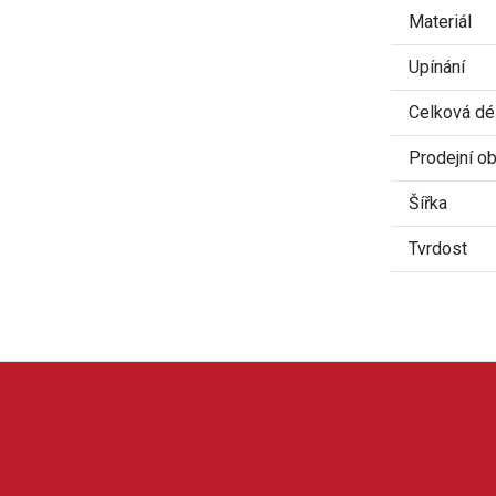
Materiál
Upínání
Celková dél
Prodejní ob
Šířka
Tvrdost
 příslušenství pro kutily i řemeslníky. V její nabídce najdeme ručn
dukty XTline jsou oblíbené díky dobrému poměru ceny a výkonu, š