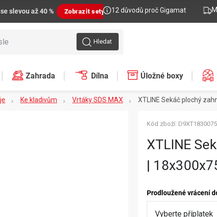
M
12 důvodů proč Gigamat
n
se slevou až 40 %
Zobrazit sety
Hledat
Zahrada
Dílna
Úložné boxy
je
Ke kladivům
Vrtáky SDS MAX
XTLINE Sekáč plochý za
Kód zboží:
D9XT1830075
XTLINE Sek
| 18x300x
Prodloužené vrácení d