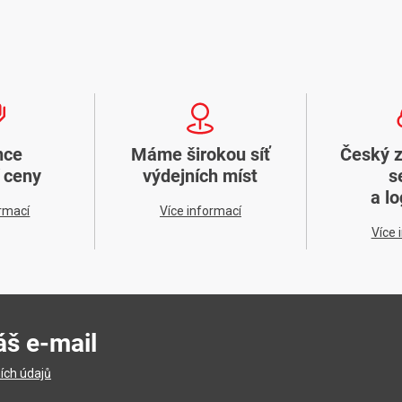
nce
Máme širokou síť
Český 
í ceny
výdejních míst
s
a lo
ormací
Více informací
Více 
áš e-mail
ích údajů