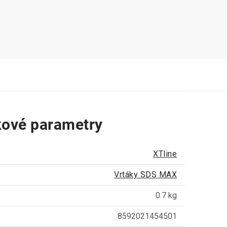
ové parametry
XTline
Vrtáky SDS MAX
0.7 kg
8592021454501