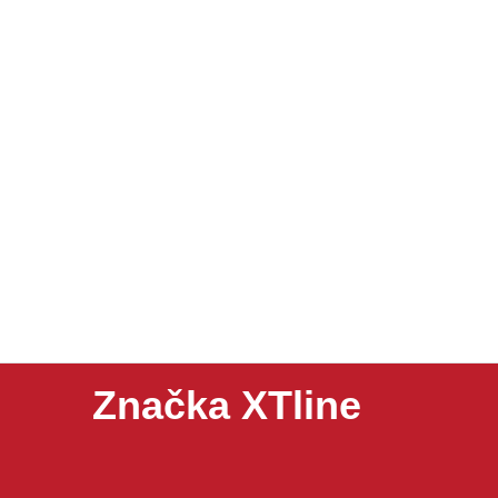
Značka XTline
XTline je značka nabízející nářadí, dílenské vybavení a
ochranné pomůcky nebo spotřební příslušenství. Pro