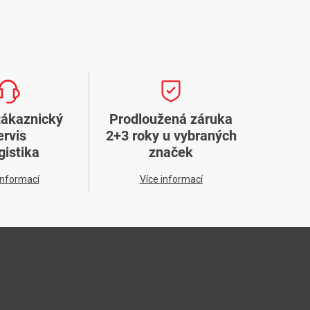
zákaznický
Prodloužená záruka
ervis
2+3 roky u vybraných
gistika
značek
informací
Více informací