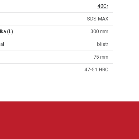
40Cr
SDS MAX
ka (L)
300 mm
al
blistr
75 mm
47-51 HRC
í nářadí, elektrické a aku nářadí, měřicí techniku,
irokému sortimentu a praktickému využití při práci