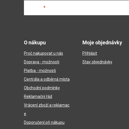
E-mail
Z
á
O nákupu
Moje objednávky
p
Proč nakupovat u nás
Přihlásit
a
Doprava - možnosti
Stav objednávky
t
Platba - možnosti
í
Centrála a odběrná místa
Obchodní podmínky
Reklamační řád
Vrácení zboží a reklamac
e
Doporučení při nákupu