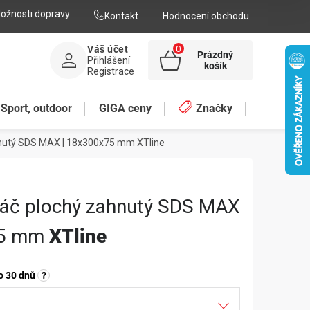
ožnosti dopravy
Kontakt
Hodnocení obchodu
Váš účet
Prázdný
Přihlášení
NÁKUPNÍ
košík
Registrace
KOŠÍK
Sport, outdoor
GIGA ceny
Značky
hnutý SDS MAX | 18x300x75 mm
XTline
áč plochý zahnutý SDS MAX
75 mm
XTline
o 30 dnů
?