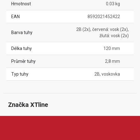
Hmotnost
0.03 kg
EAN
8592021452422
2B (2x), červená: vosk (2x),
Barva tuhy
žlutá: vosk (2x)
Délka tuhy
120 mm
Průměr tuhy
2,8 mm
Typ tuhy
2B, voskovka
Značka
 XTline
XTline je značka nabízející nářadí, dílenské vybavení a