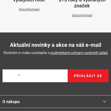
značek
Více informací
Více informací
Aktuální novinky a akce na váš e-mail
Vložením e-mailu souhlasíte s
podmínkami ochrany osobních údajů
E-mail
PŘIHLÁSIT SE
Z
á
O nákupu
p