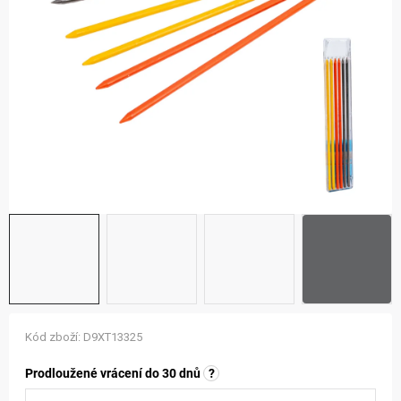
ZNAČKY
NOVINKY
OSTATNÍ
12 důvodů proč Gigamat
Možnosti dopravy
Kontakt
Hodnocení obchodu
Kód zboží:
D9XT13325
Prodloužené vrácení do 30 dnů
?