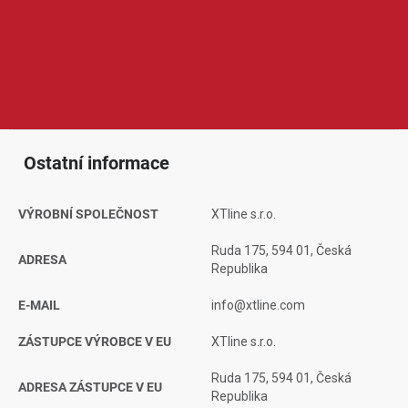
příslušenství pro kutily i řemeslníky. V její nabídce najdeme ruční
nářadí, elektrické a aku nářadí, měřicí techniku, ochranné
pomůcky nebo spotřební příslušenství. Produkty XTline jsou
oblíbené díky dobrému poměru ceny a výkonu, širokému
sortimentu a praktickému využití při práci doma, v dílně i na
stavbě.
Ostatní informace
VÝROBNÍ SPOLEČNOST
XTline s.r.o.
Ruda 175, 594 01, Česká
ADRESA
Republika
E-MAIL
info@xtline.com
ZÁSTUPCE VÝROBCE V EU
XTline s.r.o.
Ruda 175, 594 01, Česká
ADRESA ZÁSTUPCE V EU
Republika