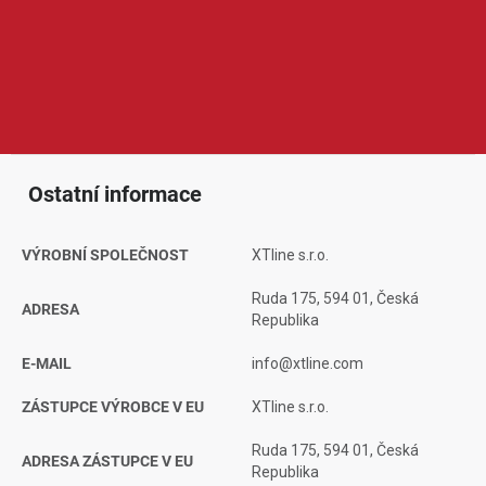
příslušenství pro kutily i řemeslníky. V její nabídce najdeme ruční
nářadí, elektrické a aku nářadí, měřicí techniku, ochranné
pomůcky nebo spotřební příslušenství. Produkty XTline jsou
oblíbené díky dobrému poměru ceny a výkonu, širokému
sortimentu a praktickému využití při práci doma, v dílně i na
stavbě.
Ostatní informace
VÝROBNÍ SPOLEČNOST
XTline s.r.o.
Ruda 175, 594 01, Česká
ADRESA
Republika
E-MAIL
info@xtline.com
ZÁSTUPCE VÝROBCE V EU
XTline s.r.o.
Ruda 175, 594 01, Česká
ADRESA ZÁSTUPCE V EU
Republika