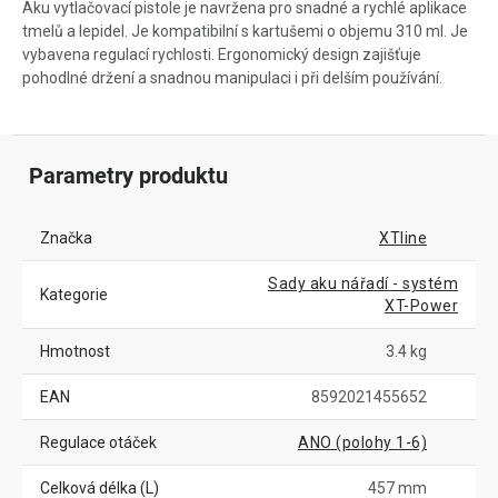
Aku vytlačovací pistole je navržena pro snadné a rychlé aplikace
tmelů a lepidel. Je kompatibilní s kartušemi o objemu 310 ml. Je
vybavena regulací rychlosti. Ergonomický design zajišťuje
pohodlné držení a snadnou manipulaci i při delším používání.
Parametry produktu
Značka
XTline
Sady aku nářadí - systém
Kategorie
XT-Power
Hmotnost
3.4 kg
EAN
8592021455652
Regulace otáček
ANO (polohy 1-6)
Celková délka (L)
457 mm