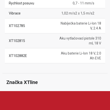
Rychlost posuvu
0,7 - 11 mm/s
Vibrace
1,02 m/s2 ± 1,5 m/s2
Nabíječka baterie Li-Ion 18
XT102785
V, 2.4 A
Aku vytlačovací pistole 310
XT102815
ml, 18 V
Aku baterie Li-Ion 18 V, 2.0
XT102882E
Ah EVE
Značka
 XTline
XTline je značka nabízející nářadí, dílenské vybavení a