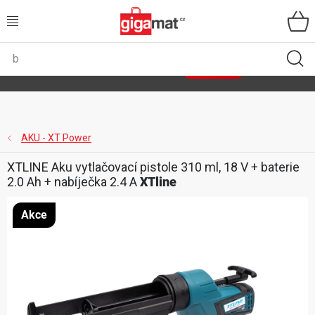
Přejít
na
obsah
VŠECHNY KATEGORIE
🌿
Asist
sety
se slevou až 40 %
Zobrazit sety
DOMÁCNOST
ZAHRADA
AKU - XT Power
XTLINE Aku vytlačovací pistole 310 ml, 18 V + baterie
DÍLNA
2.0 Ah + nabíječka 2.4 A
XTline
ÚLOŽNÉ BOXY
Akce
SPORT, OUTDOOR
GIGA CENY