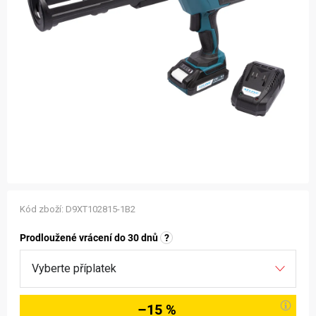
ZNAČKY
NOVINKY
OSTATNÍ
12 důvodů proč Gigamat
Možnosti dopravy
Kontakt
Hodnocení obchodu
Kód zboží:
D9XT102815-1B2
Prodloužené vrácení do 30 dnů
?
–15 %