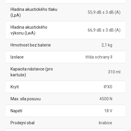
Hladina akustického tlaku
55,9 dB ± 3 dB (A)
(LpA)
Hladina akustického
66,9 dB ± 3 dB (A)
výkonu (LwA)
Hmotnost bez baterie
2,1 kg
Izolace
třída ochrany II
Kapacita nástavce (pro
310 ml
kartuše)
Krytí
IPX0
Max. síla posuvu
4500 N
Napětí
18 V
Prodejní obal
krabice