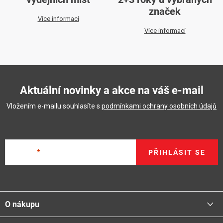
značek
Více informací
Více informací
Aktuální novinky a akce na váš e-mail
Vložením e-mailu souhlasíte s
podmínkami ochrany osobních údajů
E-mail
PŘIHLÁSIT SE
Z
á
O nákupu
p