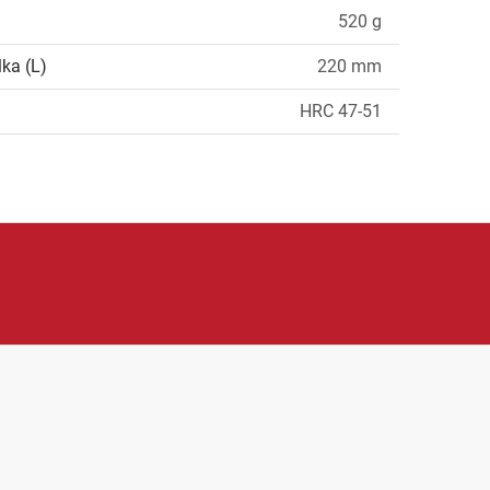
520 g
ka (L)
220 mm
HRC 47-51
ční nářadí, elektrické a aku nářadí, měřicí techniku,
 širokému sortimentu a praktickému využití při