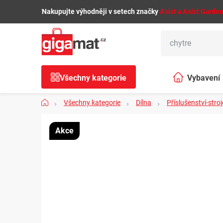
Přejít
🌿
Nakupujte výhodněji v setech značky
Asist a Asist Garde
na
obsah
Všechny kategorie
Vybavení
Domů
Všechny kategorie
Dílna
Příslušenství-stroj
domácnosti
Akce