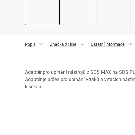
Popis
Značka
XTline
Ostatní informace
Adaptér pro upínání nástrojů z SDS MAX na SDS PLUS
Adaptér je určen pro upínání vrtáků a vrtacích nástro
k sekání.