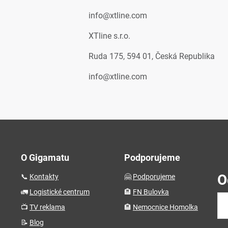
info@xtline.com
XTline s.r.o.
Ruda 175, 594 01, Česká Republika
info@xtline.com
O Gigamatu
Podporujeme
O
📞
Kontakty
🤗
Podporujeme
🚛
Logistické centrum
🏨
FN Bulovka
📺
TV reklama
🏨
Nemocnice Homolka
📝
Blog