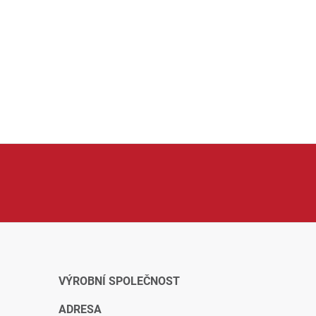
XTline je značka nabízející nářadí, dílenské vybavení 
ochranné pomůcky nebo spotřební příslušenství. Pro
práci doma, v dílně i na stavbě.
VÝROBNÍ SPOLEČNOST
ADRESA