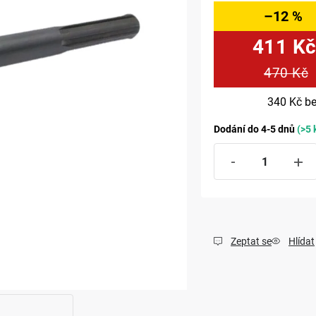
–12 %
411 K
470 Kč
340 Kč
be
Dodání do 4-5 dnů
(>5 
Zeptat se
Hlídat