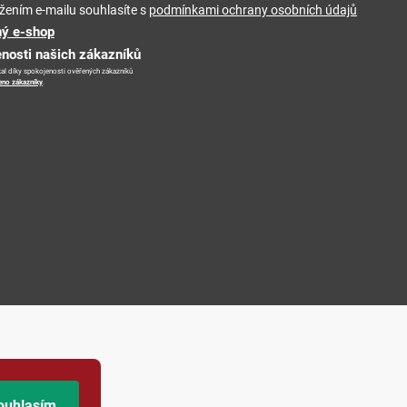
žením e-mailu souhlasíte s
podmínkami ochrany osobních údajů
ý e-shop
enosti našich zákazníků
al díky spokojenosti ověřených zákazníků
eno zákazníky
.
ouhlasím