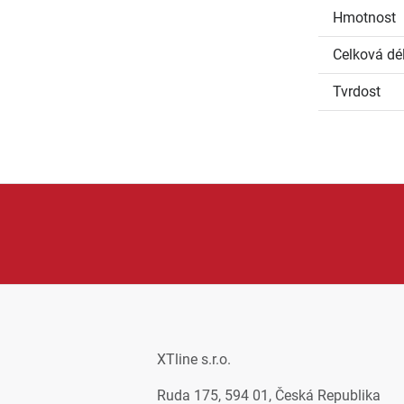
Hmotnost
Celková dél
Tvrdost
a příslušenství pro kutily i řemeslníky. V její nabídce najdeme ru
dukty XTline jsou oblíbené díky dobrému poměru ceny a výkonu,
XTline s.r.o.
Ruda 175, 594 01, Česká Republika