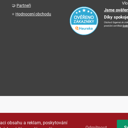
Vlo
🤝
Partneři
Jsme ověřen
⭐
Hodnocení obchodu
Díky spokoj
Obchod Gigamat.sk získ
prestižní certifikát
Ověř
zaci obsahu a reklam, poskytování
Odmítnout
S