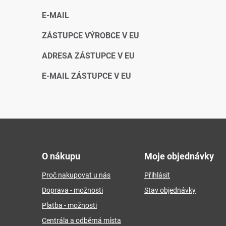
E-MAIL
ZÁSTUPCE VÝROBCE V EU
ADRESA ZÁSTUPCE V EU
E-MAIL ZÁSTUPCE V EU
Z
á
O nákupu
Moje objednávky
p
Proč nakupovat u nás
Přihlásit
a
Doprava - možnosti
Stav objednávky
t
Platba - možnosti
í
Centrála a odběrná místa