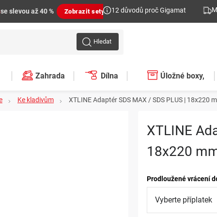
M
12 důvodů proč Gigamat
n
se slevou až 40 %
Zobrazit sety
Hledat
Zahrada
Dílna
Úložné boxy,
e
Ke kladivům
XTLINE Adaptér SDS MAX / SDS PLUS | 18x220
plastové regály,
XTLINE Ada
organizéry
18x220 m
Prodloužené vrácení d