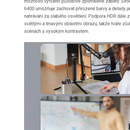
možnosti vytvářet působivé zpomalené záběry. Širok
6400 umožňuje zachovat přirozené barvy a detaily jak
nahrávání za slabého osvětlení. Podpora HDR dále 
světlými a tmavými oblastmi obrazu, takže tváře zůstá
scénách s vysokým kontrastem.