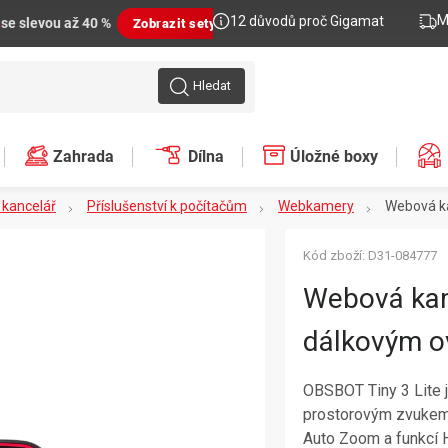
M
12 důvodů proč Gigamat
n
se slevou až 40 %
Zobrazit sety
Hledat
Zahrada
Dílna
Úložné boxy
, kancelář
Příslušenství k počítačům
Webkamery
Webová ka
Kód zboží:
D31-084777
Webová kam
dálkovým o
OBSBOT Tiny 3 Lite
prostorovým zvukem.
Auto Zoom a funkcí 