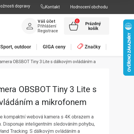
ožnosti dopravy
Kontakt
Hodnocení obchodu
Váš účet
Prázdný
Přihlášení
NÁKUPNÍ
košík
Registrace
KOŠÍK
Sport, outdoor
GIGA ceny
Značky
mera OBSBOT Tiny 3 Lite s dálkovým ovládáním a
era OBSBOT Tiny 3 Lite s
vládáním a mikrofonem
 je kompaktní webová kamera s 4K obrazem a
 Disponuje inteligentním sledováním pohybu,
Hand Tracking. S dálkovým ovládáním a