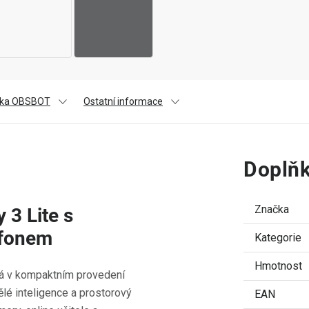
ka OBSBOT
Ostatní informace
Doplňk
Značka
3 Lite s
ofonem
Kategorie
Hmotnost
rá v kompaktním provedení
ělé inteligence a prostorový
EAN