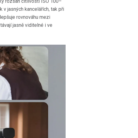
ý rozsah citlivosti ISO 100–
 v jasných kancelářích, tak při
zlepšuje rovnováhu mezi
vají jasně viditelné i ve