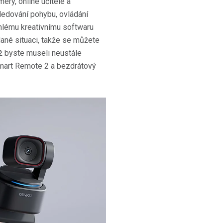
mery, online učitele a
sledování pohybu, ovládání
hlému kreativnímu softwaru
ané situaci, takže se můžete
iž byste museli neustále
mart Remote 2 a bezdrátový