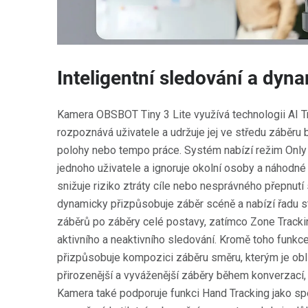
Inteligentní sledování a dy
Kamera OBSBOT Tiny 3 Lite využívá technologii AI Tr
rozpoznává uživatele a udržuje jej ve středu záběru
polohy nebo tempo práce. Systém nabízí režim Only
jednoho uživatele a ignoruje okolní osoby a náhodné
snižuje riziko ztráty cíle nebo nesprávného přepnut
dynamicky přizpůsobuje záběr scéně a nabízí řadu st
záběrů po záběry celé postavy, zatímco Zone Tracki
aktivního a neaktivního sledování. Kromě toho funk
přizpůsobuje kompozici záběru směru, kterým je oblič
přirozenější a vyváženější záběry během konverzací,
Kamera také podporuje funkci Hand Tracking jako speci