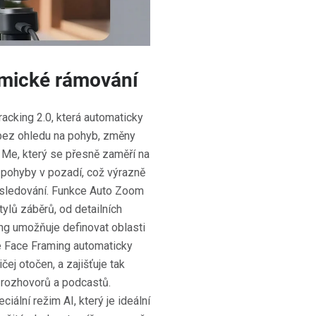
namické rámování
acking 2.0, která automaticky
 bez ohledu na pohyb, změny
 Me, který se přesně zaměří na
 pohyby v pozadí, což výrazně
í sledování. Funkce Auto Zoom
ylů záběrů, od detailních
ng umožňuje definovat oblasti
ce Face Framing automaticky
ej otočen, a zajišťuje tak
 rozhovorů a podcastů.
ální režim AI, který je ideální