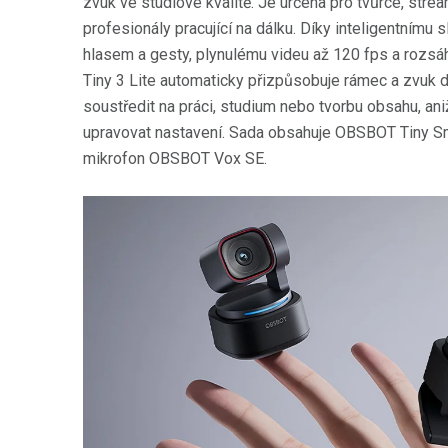
zvuk ve studiové kvalitě. Je určena pro tvůrce, strea
profesionály pracující na dálku. Díky inteligentnímu 
hlasem a gesty, plynulému videu až 120 fps a rozsá
Tiny 3 Lite automaticky přizpůsobuje rámec a zvuk d
soustředit na práci, studium nebo tvorbu obsahu, an
upravovat nastavení. Sada obsahuje OBSBOT Tiny S
mikrofon OBSBOT Vox SE.