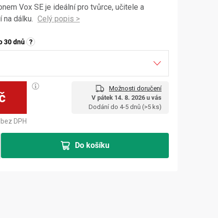
em Vox SE je ideální pro tvůrce, učitele a
í na dálku.
o 30 dnů
?
Možnosti doručení
č
V pátek 14. 8. 2026 u vás
Měrná cena:
Dodání do 4-5 dnů
(>5 ks)
bez DPH
Do košíku