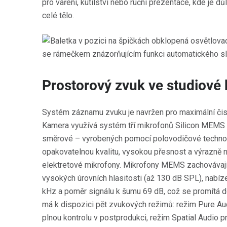
pro vaření, kutilství nebo ruční prezentace, kde je d
celé tělo.
Prostorový zvuk ve studiové 
Systém záznamu zvuku je navržen pro maximální čis
Kamera využívá systém tří mikrofonů Silicon MEMS
směrové – vyrobených pomocí polovodičové technolo
opakovatelnou kvalitu, vysokou přesnost a výrazně n
elektretové mikrofony. Mikrofony MEMS zachovávají č
vysokých úrovních hlasitosti (až 130 dB SPL), nabí
kHz a poměr signálu k šumu 69 dB, což se promítá do 
má k dispozici pět zvukových režimů: režim Pure Aud
plnou kontrolu v postprodukci, režim Spatial Audio pr