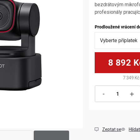
bezdrátovým mikrofon
profesionály pracujíc
Prodloužené vrácení d
8 892 K
7 349 Kč
Zeptat se
Hlídat