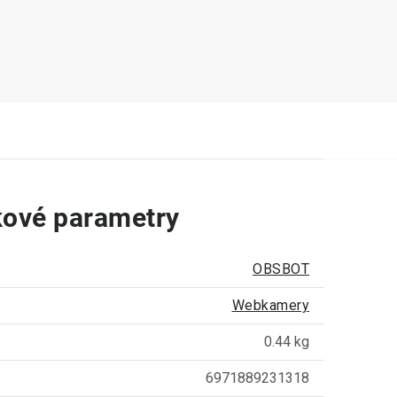
ové parametry
OBSBOT
Webkamery
0.44 kg
6971889231318