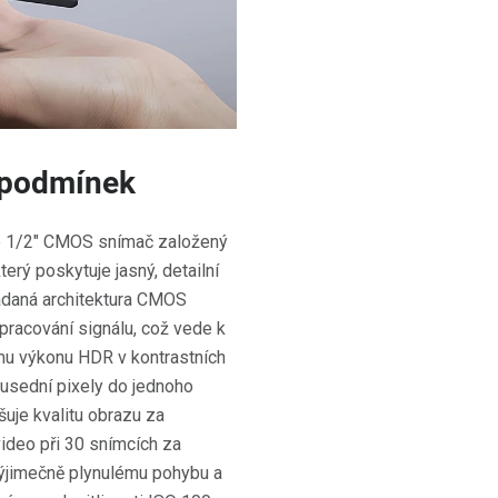
h podmínek
je 1/2" CMOS snímač založený
erý poskytuje jasný, detailní
ládaná architektura CMOS
pracování signálu, což vede k
ímu výkonu HDR v kontrastních
usední pixely do jednoho
šuje kvalitu obrazu za
ideo při 30 snímcích za
výjimečně plynulému pohybu a