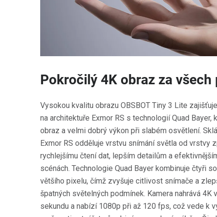
Pokročilý 4K obraz za všec
Vysokou kvalitu obrazu OBSBOT Tiny 3 Lite zajišťu
na architektuře Exmor RS s technologií Quad Bayer, kt
obraz a velmi dobrý výkon při slabém osvětlení. Sk
Exmor RS odděluje vrstvu snímání světla od vrstvy z
rychlejšímu čtení dat, lepším detailům a efektivnějš
scénách. Technologie Quad Bayer kombinuje čtyři so
většího pixelu, čímž zvyšuje citlivost snímače a zlep
špatných světelných podmínek. Kamera nahrává 4K v
sekundu a nabízí 1080p při až 120 fps, což vede k 