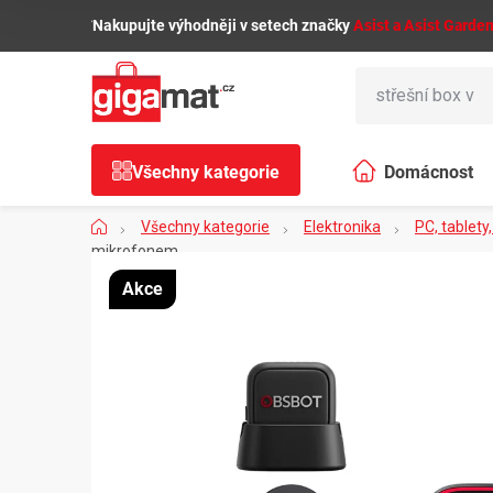
Přejít
🌿
Nakupujte výhodněji v setech značky
Asist a Asist Garde
na
obsah
Všechny kategorie
Domácnost
Domů
Všechny kategorie
Elektronika
PC, tablety
mikrofonem
Akce