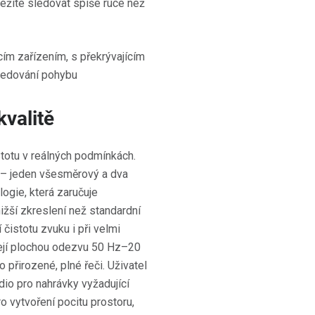
ůležité sledovat spíše ruce než
kvalitě
totu v reálných podmínkách.
 – jeden všesměrový a dva
gie, která zaručuje
ižší zkreslení než standardní
istotu zvuku i při velmi
zejí plochou odezvu 50 Hz–20
přirozené, plné řeči. Uživatel
io pro nahrávky vyžadující
o vytvoření pocitu prostoru,