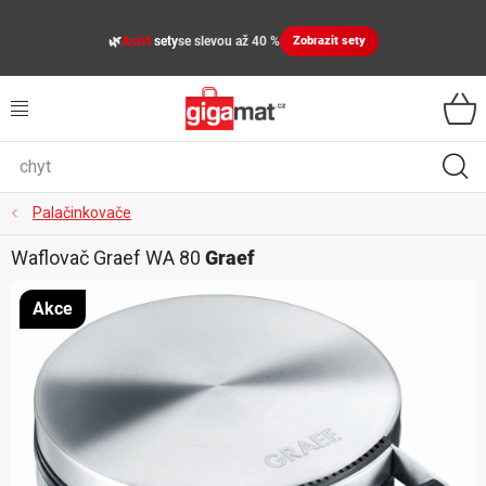
Přejít
na
🌿
Asist
sety
se slevou až 40 %
Zobrazit sety
obsah
VŠECHNY KATEGORIE
VYBAVENÍ DOMÁCNOSTI
ZAHRADA
Palačinkovače
Waflovač Graef WA 80
Graef
DÍLNA
Akce
ÚLOŽNÉ BOXY, PLASTOVÉ REGÁLY, ORGANIZÉRY
SPORT, OUTDOOR
GIGA CENY