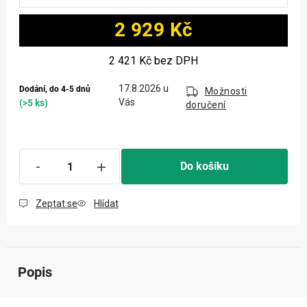
2 929 Kč
Měrná cena:
2 421 Kč
bez DPH
17.8.2026
Dodání, do 4-5 dnů
Možnosti
(>5 ks)
doručení
Do košíku
Zeptat se
Hlídat
Popis