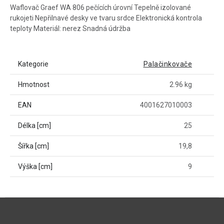
Waflovač Graef WA 806 pečících úrovní Tepelně izolované
rukojeti Nepřilnavé desky ve tvaru srdce Elektronická kontrola
teploty Materiál: nerez Snadná údržba
Kategorie
Palačinkovače
Hmotnost
2.96 kg
EAN
4001627010003
Délka [cm]
25
Šířka [cm]
19,8
Výška [cm]
9
Z
á