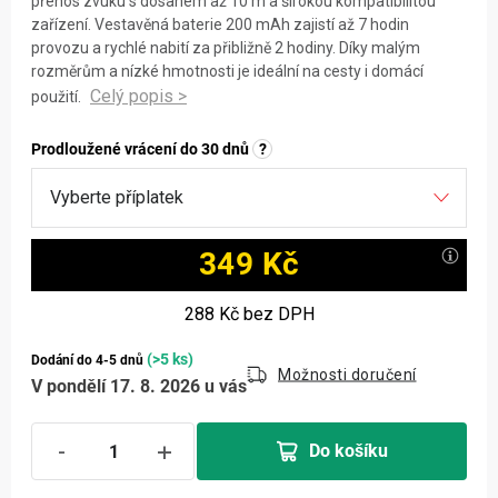
přenos zvuku s dosahem až 10 m a širokou kompatibilitou
zařízení. Vestavěná baterie 200 mAh zajistí až 7 hodin
provozu a rychlé nabití za přibližně 2 hodiny. Díky malým
rozměrům a nízké hmotnosti je ideální na cesty i domácí
použití.
Prodloužené vrácení do 30 dnů
?
349 Kč
Měrná cena:
288 Kč
bez DPH
(>5 ks)
Dodání do 4-5 dnů
Možnosti doručení
V pondělí 17. 8. 2026 u vás
Do košíku