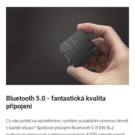
Bluetooth 5.0 - fantastická kvalita
připojení
Co vás potěší na spolehlivém, rychlém a stabilním přenosu téměř
v každé situaci? Špičkové připojení Bluetooth 5.0! BW-BL2
podporuje přenosové a přijímací protokoly A2DP, přenáší signál