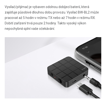
Vysílač/přijímač je vybaven odolnou dobíjecí baterií, která
zajišťuje působivě dlouhou dobu provozu. Vysílač BW-BL2 může
pracovat až 5 hodin v režimu TX nebo až 7 hodin v režimu RX.
Dobití zařízení trvá pouze 2 hodiny. Takto vysoký výkon
nepochybně splní vaše očekávání.