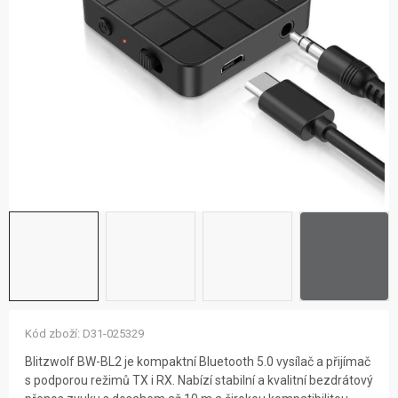
ZNAČKY
NOVINKY
OSTATNÍ
12 důvodů proč Gigamat
Možnosti dopravy
Kontakt
Hodnocení obchodu
Kód zboží:
D31-025329
Blitzwolf BW-BL2 je kompaktní Bluetooth 5.0 vysílač a přijímač
s podporou režimů TX i RX. Nabízí stabilní a kvalitní bezdrátový