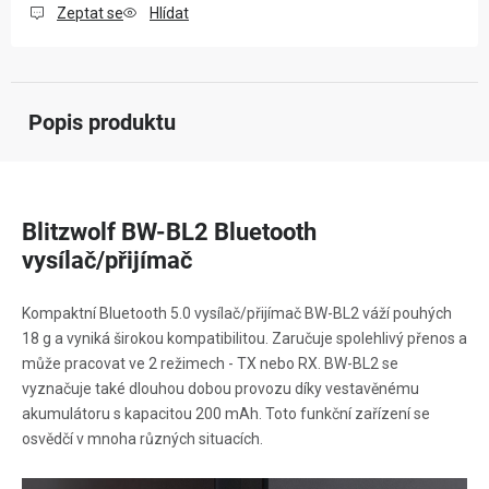
Zeptat se
Hlídat
Popis produktu
Blitzwolf BW-BL2 Bluetooth
vysílač/přijímač
Kompaktní Bluetooth 5.0 vysílač/přijímač BW-BL2 váží pouhých
18 g a vyniká širokou kompatibilitou. Zaručuje spolehlivý přenos a
může pracovat ve 2 režimech - TX nebo RX. BW-BL2 se
vyznačuje také dlouhou dobou provozu díky vestavěnému
akumulátoru s kapacitou 200 mAh. Toto funkční zařízení se
osvědčí v mnoha různých situacích.