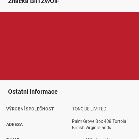
Značka
 BliTZWOlF
BlitzWolf je značka zaměřená na moderní elektroniku, chytré
doplňky a příslušenství pro každodenní používání. V její nabídce
najdeme například nabíječky, kabely, powerbanky, sluchátka,
chytré hodinky, osvětlení, držáky nebo vybavení pro chytrou
domácnost. Produkty BlitzWolf jsou oblíbené díky dobrému
poměru ceny a výkonu, praktickému provedení, moderním
funkcím a využití doma, v kanceláři i na cestách.
Ostatní informace
VÝROBNÍ SPOLEČNOST
TONG DE LIMITED
Palm Grove Box 438 Tortola
ADRESA
British Virgin Islands