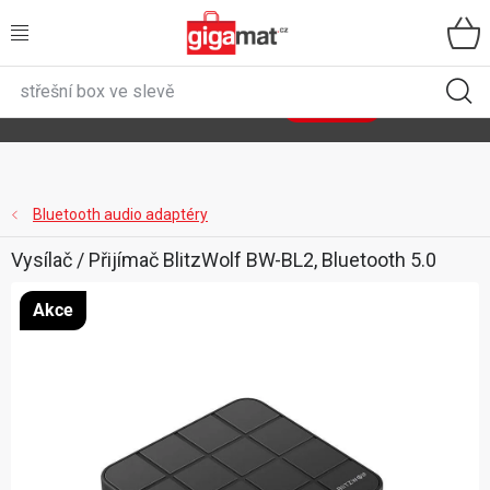
Přejít
na
obsah
VŠECHNY KATEGORIE
🌿
Asist
sety
se slevou až 40 %
Zobrazit sety
DOMÁCNOST
ZAHRADA
Bluetooth audio adaptéry
Vysílač / Přijímač BlitzWolf BW-BL2, Bluetooth 5.0
DÍLNA
Akce
ÚLOŽNÉ BOXY
SPORT, OUTDOOR
GIGA CENY