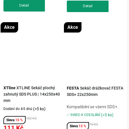
Akce
Akce
XTline
XTLINE Sekáč plochý
FESTA
Sekáč drážkovač FESTA
zahnutý SDS PLUS | 14x250x40
SDS+ 22x250mm
mm
Kompatibilní se všemi SDS+
(>5 ks)
Dodání do 4-5 dnů
kladivy,šířka 22 mm pro čisté
(>5 ks)
✅ IHNED K ODESLÁNÍ
132 Kč
drážky,kalená ocel, dlouhá
15 %
životnost,pro beton, cihlu i
75 Kč
13 %
111 Kč