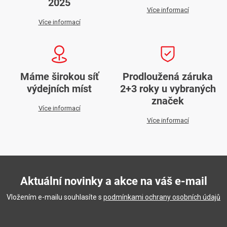
2025
v
Více informací
k
Více informací
y
v
ý
p
Máme širokou síť
Prodloužená záruka
i
výdejních míst
2+3 roky u vybraných
s
značek
Více informací
u
Více informací
Aktuální novinky a akce na váš e-mail
Vložením e-mailu souhlasíte s
podmínkami ochrany osobních údajů