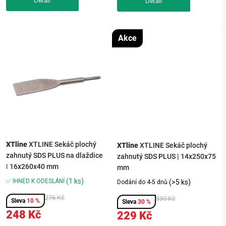
Akce
XTline
XTLINE Sekáč plochý
XTline
XTLINE Sekáč plochý
zahnutý SDS PLUS na dlaždice
zahnutý SDS PLUS | 14x250x75
| 16x260x40 mm
mm
(1 ks)
✅ IHNED K ODESLÁNÍ
(>5 ks)
Dodání do 4-5 dnů
276 Kč
330 Kč
10 %
30 %
248 Kč
229 Kč