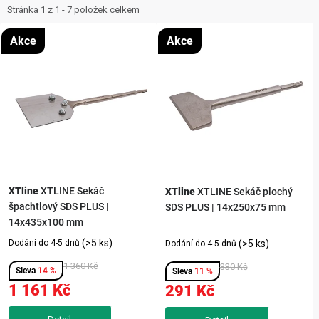
ZNAČKY
i
e
Stránka
1
z
1
-
7
položek celkem
s
n
NOVINKY
Akce
Akce
p
í
r
p
OSTATNÍ
o
r
d
o
12 důvodů proč Gigamat
Možnosti dopravy
Kontakt
u
d
Hodnocení obchodu
k
u
t
k
ů
t
XTline
XTLINE Sekáč
XTline
XTLINE Sekáč plochý
špachtlový SDS PLUS |
SDS PLUS | 14x250x75 mm
ů
14x435x100 mm
(>5 ks)
Dodání do 4-5 dnů
(>5 ks)
Dodání do 4-5 dnů
1 360 Kč
330 Kč
14 %
11 %
1 161 Kč
291 Kč