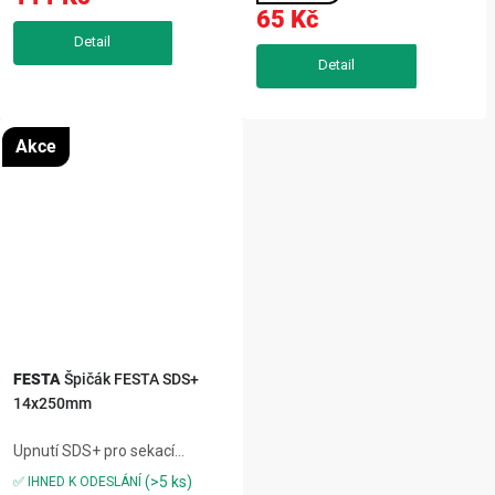
zdivoVýkonný Sekáč drážkovač
65 Kč
FESTA SDS+ 22x250mm
urychlí přesné...
Akce
FESTA
Špičák FESTA SDS+
14x250mm
Upnutí SDS+ pro sekací
kladiva,vhodný na beton, zdivo
(>5 ks)
✅ IHNED K ODESLÁNÍ