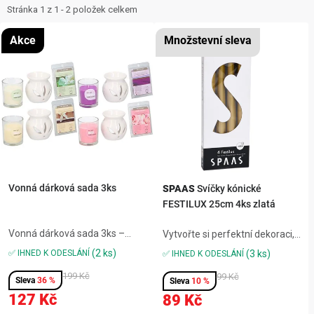
ZNAČKY
i
e
Stránka
1
z
1
-
2
položek celkem
s
n
NOVINKY
Akce
p
í
r
p
OSTATNÍ
o
r
d
o
12 důvodů proč Gigamat
Možnosti dopravy
Kontakt
u
d
Hodnocení obchodu
k
u
t
k
ů
t
Vonná dárková sada 3ks
SPAAS
Svíčky kónické
FESTILUX 25cm 4ks zlatá
ů
Vonná dárková sada 3ks –
Vytvořte si perfektní dekoraci,
praktický výrobek pro
díky skvělé sadě stolních
(2 ks)
✅ IHNED K ODESLÁNÍ
(3 ks)
✅ IHNED K ODESLÁNÍ
každodenní použití.
kónických svíček. Součástí
199 Kč
balení jsou 4 kusy svíček.
99 Kč
36 %
10 %
Rozměry jedné svíčky jsou
127 Kč
89 Kč
23x250 milimetrů.