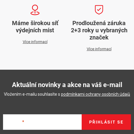
v
ý
p
Máme širokou síť
Prodloužená záruka
i
výdejních míst
2+3 roky u vybraných
s
značek
Více informací
u
Více informací
Aktuální novinky a akce na váš e-mail
Vložením e-mailu souhlasíte s
podmínkami ochrany osobních údajů
E-mail
PŘIHLÁSIT SE