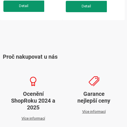
O
v
l
Proč nakupovat u nás
á
d
a
c
í
Ocenění
Garance
p
ShopRoku 2024 a
nejlepší ceny
r
2025
v
Více informací
k
Více informací
y