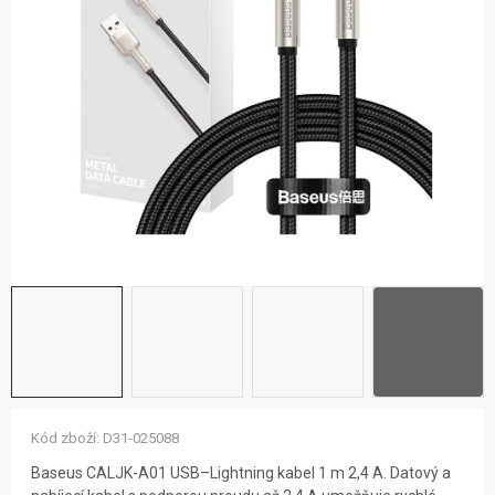
ZNAČKY
NOVINKY
OSTATNÍ
12 důvodů proč Gigamat
Možnosti dopravy
Kontakt
Hodnocení obchodu
Kód zboží:
D31-025088
Baseus CALJK-A01 USB–Lightning kabel 1 m 2,4 A. Datový a