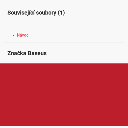
Související soubory (1)
Návod
Značka
 Baseus
Baseus je oblíbená značka zaměřená na moderní elektroniku,
mobilní příslušenství a chytrá řešení pro každodenní používání. V
nabídce značky najdeme například nabíječky, powerbanky,
kabely, držáky, sluchátka, adaptéry nebo praktické doplňky do
auta. Produkty Baseus vynikají elegantním designem, dobrým
poměrem ceny a výkonu, spolehlivým zpracováním a důrazem
na pohodlné používání doma, v kanceláři i na cestách.