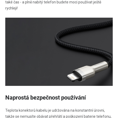
také čas - a plně nabitý telefon budete moci používat ještě
rychleji!
Naprostá bezpečnost používání
Teplota konektorů kabelu je udržována na konstantní úrovni,
takže se nemusíte obávat přehřátí a poškození baterie telefonu,