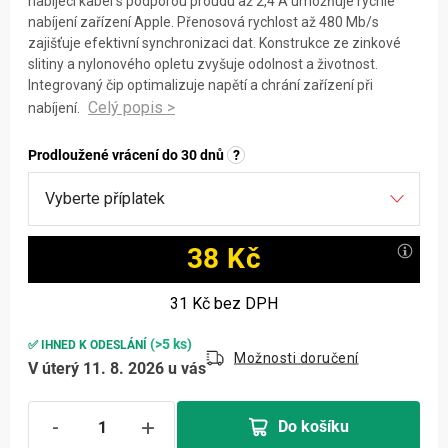
nabíjecí kabel s podporou proudu až 2,4 A umožňuje rychlé
nabíjení zařízení Apple. Přenosová rychlost až 480 Mb/s
zajišťuje efektivní synchronizaci dat. Konstrukce ze zinkové
slitiny a nylonového opletu zvyšuje odolnost a životnost.
Integrovaný čip optimalizuje napětí a chrání zařízení při
nabíjení.
Prodloužené vrácení do 30 dnů
?
38 Kč
Měrná cena:
31 Kč
bez DPH
(>5 ks)
✅ IHNED K ODESLÁNÍ
Možnosti doručení
V úterý 11. 8. 2026 u vás
Do košíku