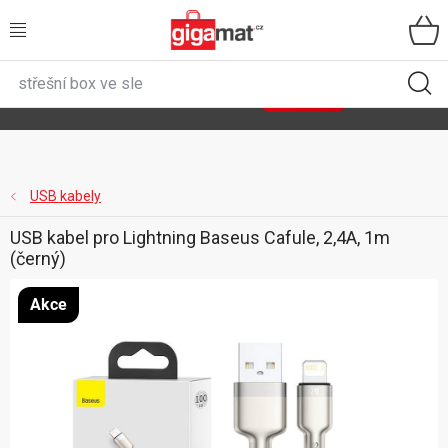
Přejít
na
obsah
VŠECHNY KATEGORIE
🌿
Asist
sety
se slevou až 40 %
Zobrazit sety
DOMÁCNOST
ZAHRADA
USB kabely
USB kabel pro Lightning Baseus Cafule, 2,4A, 1m
DÍLNA
(černý)
ÚLOŽNÉ BOXY
Akce
SPORT, OUTDOOR
GIGA CENY