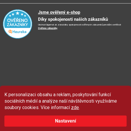
Obchodní podmínky
🚛
Logistické centrum
Reklamační řád
🤗
Podporujeme
Jsme ověřený e-shop
📺
TV reklama
Díky spokojenosti našich zákazníků
Vrácení zboží a reklamace
🏨
FN Bulovka
📝
Blog
Obchod Gigamat.sk získal díky spokojenosti ověřených zákazníků prestižní certifikát
Doporučení při nákupu
🏨
Nemocnice Homolka
Ověřeno zákazníky
.
🤝
Partneři
Ochrana osobních údajů
⭐
Hodnocení obchodu
K personalizaci obsahu a reklam, poskytování funkcí
Sleva 100 Kč
na produkty značky Asist.
sociálních médií a analýze naší návštěvnosti využíváme
soubory cookies. Více informací
zde
.
Nastavení
ZAČÍT ODEBÍRAT