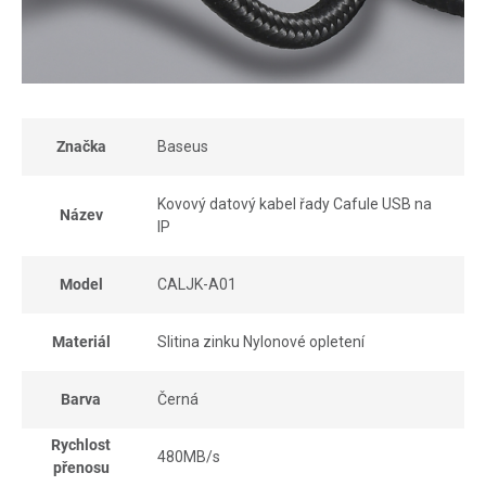
Značka
Baseus
Kovový datový kabel řady Cafule USB na
Název
IP
Model
CALJK-A01
Materiál
Slitina zinku Nylonové opletení
Barva
Černá
Rychlost
480MB/s
přenosu