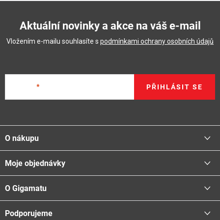
Aktuální novinky a akce na váš e-mail
Vložením e-mailu souhlasíte s
podmínkami ochrany osobních údajů
E-mail
PŘIHLÁSIT SE
Z
á
O nákupu
p
a
Moje objednávky
Proč nakupovat u nás
t
Doprava - možnosti
í
O Gigamatu
Přihlásit
Platba - možnosti
Stav objednávky
Centrála a odběrná místa
Podporujeme
📞
Kontakty