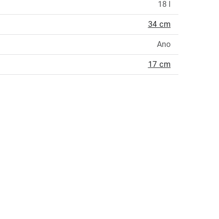
18 l
34 cm
Ano
17 cm