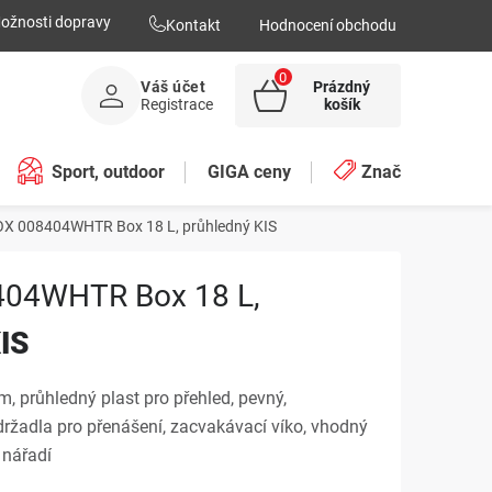
ožnosti dopravy
Kontakt
Hodnocení obchodu
Váš účet
Prázdný
NÁKUPNÍ
Registrace
košík
KOŠÍK
Sport, outdoor
GIGA ceny
Značky
OX 008404WHTR Box 18 L, průhledný
KIS
404WHTR Box 18 L,
IS
 průhledný plast pro přehled, pevný,
držadla pro přenášení, zacvakávací víko, vhodný
 nářadí