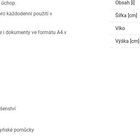
Obsah [l]
ý úchop.
ro každodenní použití v
Šířka [cm]
Víko
jme i dokumenty ve formátu A4 v
Výška [cm]
ušenství
chyňské pomůcky