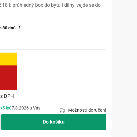
 l: průhledný box do bytu i dílny, vejde se do
o 30 dnů
?
č
Měrná cena:
z DPH
(>5 ks)
7.8.2026
Možnosti doručení
Do košíku