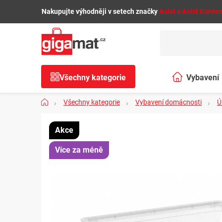
Přejít
🌿
Nakupujte výhodněji v setech značky
Asist a Asist Garde
na
obsah
Všechny kategorie
Vybavení
Domů
Všechny kategorie
Vybavení domácnosti
Ú
domácnosti
Akce
Více za méně