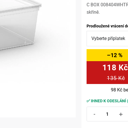
C BOX 008404WHTR 18
skříně.
Prodloužené vrácení d
–12 %
118 K
135 Kč
98 Kč
be
✅ IHNED K ODESLÁNÍ