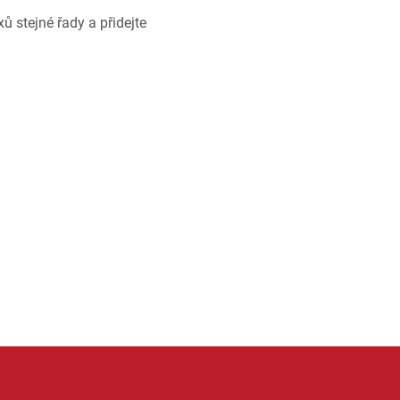
ů stejné řady a přidejte
anizaci domácnosti, zahrady, garáže i dílny. Nabízí například úl
kty KIS jsou oblíbené díky funkčnímu designu, odolnému materi