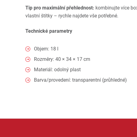
Tip pro maximální přehlednost:
kombinujte více box
vlastní štítky – rychle najdete vše potřebné.
Technické parametry
Objem: 18 l
Rozměry: 40 × 34 × 17 cm
Materiál: odolný plast
Barva/provedení: transparentní (průhledné)
KIS je značka zaměřená na plastové vybavení pro org
další praktické pomocníky pro ukládání věcí. Produ