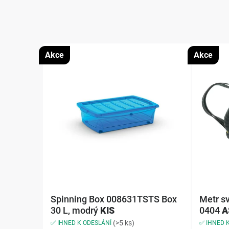
Akce
Akce
Spinning Box 008631TSTS Box
Metr s
30 L, modrý
KIS
0404
A
(>5 ks)
✅ IHNED K ODESLÁNÍ
✅ IHNED 