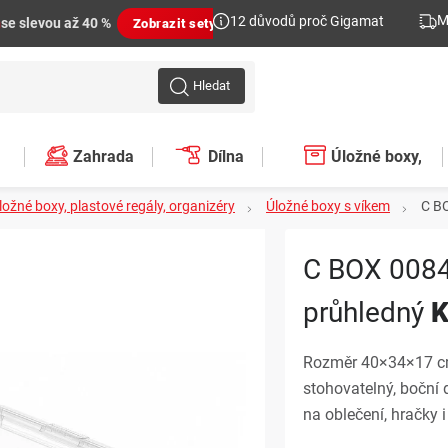
M
12 důvodů proč Gigamat
n
se slevou až 40 %
Zobrazit sety
Hledat
Zahrada
Dílna
Úložné boxy,
ložné boxy, plastové regály, organizéry
Úložné boxy s víkem
C B
plastové regály,
C BOX 008
organizéry
průhledný
K
Rozměr 40×34×17 cm,
stohovatelný, boční 
na oblečení, hračky i