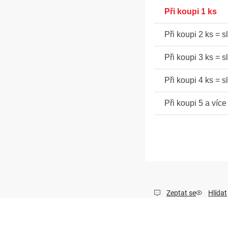
1 ks
2 ks = s
3 ks = s
4 ks = s
5 a více
Zeptat se
Hlídat