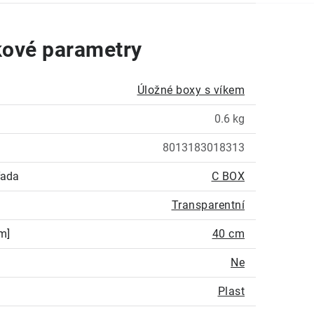
ové parametry
Úložné boxy s víkem
0.6 kg
8013183018313
řada
C BOX
Transparentní
m]
40 cm
Ne
Plast