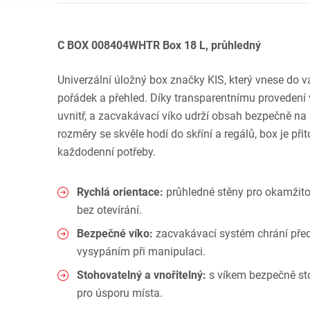
C BOX 008404WHTR Box 18 L, průhledný
Univerzální úložný box značky KIS, který vnese do 
pořádek a přehled. Díky transparentnímu provedení v
uvnitř, a zacvakávací víko udrží obsah bezpečně n
rozměry se skvěle hodí do skříní a regálů, box je př
každodenní potřeby.
Rychlá orientace:
průhledné stěny pro okamžito
bez otevírání.
Bezpečné víko:
zacvakávací systém chrání př
vysypáním při manipulaci.
Stohovatelný a vnořitelný:
s víkem bezpečně sto
pro úsporu místa.