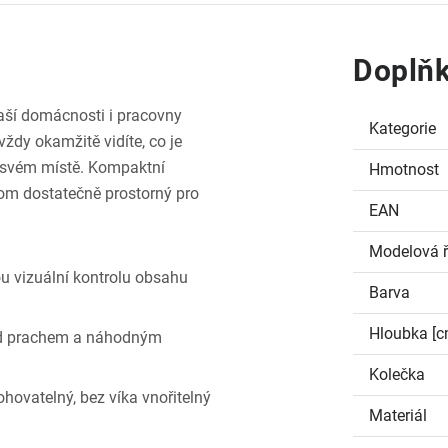
Doplňk
vaší domácnosti i pracovny
Kategorie
ždy okamžitě vidíte, co je
a svém místě. Kompaktní
Hmotnost
itom dostatečně prostorný pro
EAN
Modelová 
u vizuální kontrolu obsahu
Barva
Hloubka [c
ed prachem a náhodným
Kolečka
hovatelný, bez víka vnořitelný
Materiál