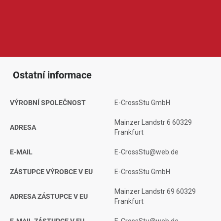
mobilní telefony a chytrá zařízení. Produkty Joyroom jsou
oblíbené díky elegantnímu designu, dobrému poměru ceny a
výkonu, spolehlivému zpracování a pohodlnému využití doma, v
autě, kanceláři i na cestách.
Ostatní informace
VÝROBNÍ SPOLEČNOST
E-CrossStu GmbH
Mainzer Landstr 6 60329
ADRESA
Frankfurt
E-MAIL
E-CrossStu@web.de
ZÁSTUPCE VÝROBCE V EU
E-CrossStu GmbH
Mainzer Landstr 69 60329
ADRESA ZÁSTUPCE V EU
Frankfurt
E-MAIL ZÁSTUPCE V EU
E-CrossStu@web.de