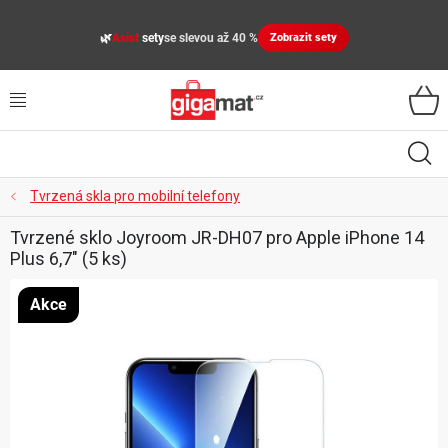
Přejít
na
🌿
Asist
sety
se slevou až 40 %
Zobrazit sety
obsah
VŠECHNY KATEGORIE
VYBAVENÍ DOMÁCNOSTI
ZAHRADA
Tvrzená skla pro mobilní telefony
Tvrzené sklo Joyroom JR-DH07 pro Apple iPhone 14
DÍLNA
Plus 6,7" (5 ks)
ÚLOŽNÉ BOXY, PLASTOVÉ REGÁLY, ORGANIZÉRY
Akce
SPORT, OUTDOOR
GIGA CENY