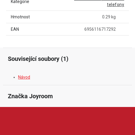
Kategorie
telefony
Hmotnost
0.29 kg
EAN
6956116717292
Související soubory (1)
Návod
Značka
 Joyroom
Joyroom je značka zaměřená na moderní mobilní příslušenství a
praktickou elektroniku pro každodenní používání. V její nabídce
najdeme například nabíječky, kabely, powerbanky, držáky do
auta, sluchátka, adaptéry, ochranná skla nebo další doplňky pro