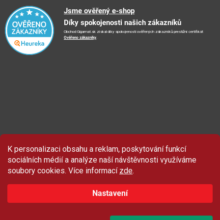
Reklamační řád
🤗
Podporujeme
Jsme ověřený e-shop
📺
TV reklama
Díky spokojenosti našich zákazníků
Vrácení zboží a reklamace
🏨
FN Bulovka
📝
Blog
Obchod Gigamat.sk získal díky spokojenosti ověřených zákazníků prestižní certifikát
Doporučení při nákupu
🏨
Nemocnice Homolka
Ověřeno zákazníky
.
🤝
Partneři
Ochrana osobních údajů
⭐
Hodnocení obchodu
K personalizaci obsahu a reklam, poskytování funkcí
Sleva 100 Kč
na produkty značky Asist.
sociálních médií a analýze naší návštěvnosti využíváme
soubory cookies. Více informací
zde
.
Nastavení
ZAČÍT ODEBÍRAT