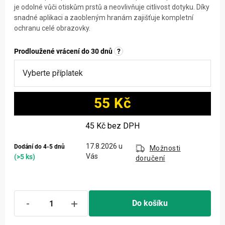
je odolné vůči otiskům prstů a neovlivňuje citlivost dotyku. Díky
snadné aplikaci a zaobleným hranám zajišťuje kompletní
ochranu celé obrazovky.
Prodloužené vrácení do 30 dnů
?
55 Kč
Měrná cena:
45 Kč
bez DPH
17.8.2026
Dodání do 4-5 dnů
Možnosti
(>5 ks)
doručení
Do košíku