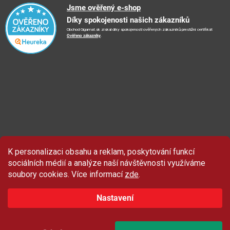
Reklamační řád
🤗
Podporujeme
Jsme ověřený e-shop
📺
TV reklama
Díky spokojenosti našich zákazníků
Vrácení zboží a reklamace
🏨
FN Bulovka
📝
Blog
Obchod Gigamat.sk získal díky spokojenosti ověřených zákazníků prestižní certifikát
Doporučení při nákupu
🏨
Nemocnice Homolka
Ověřeno zákazníky
.
🤝
Partneři
Ochrana osobních údajů
⭐
Hodnocení obchodu
K personalizaci obsahu a reklam, poskytování funkcí
sociálních médií a analýze naší návštěvnosti využíváme
soubory cookies. Více informací
zde
.
Nastavení