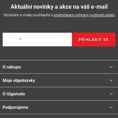
Aktuální novinky a akce na váš e-mail
Vložením e-mailu souhlasíte s
podmínkami ochrany osobních údajů
E-mail
PŘIHLÁSIT SE
Z
á
O nákupu
p
a
Moje objednávky
Proč nakupovat u nás
t
Doprava - možnosti
í
O Gigamatu
Přihlásit
Platba - možnosti
Stav objednávky
Centrála a odběrná místa
Podporujeme
📞
Kontakty
Obchodní podmínky
🚛
Logistické centrum