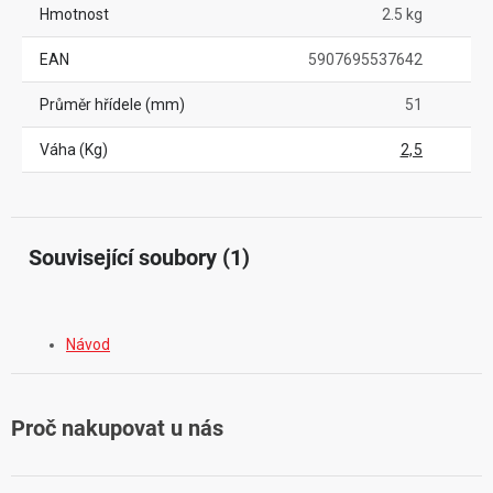
Hmotnost
2.5 kg
EAN
5907695537642
Průměr hřídele (mm)
51
Váha (Kg)
2,5
Související soubory (1)
Návod
Proč nakupovat u nás