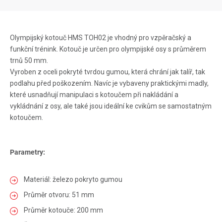
Olympijský kotouč HMS TOH02 je vhodný pro vzpěračský a
funkční trénink. Kotouč je určen pro olympijské osy s průměrem
trnů 50 mm.
Vyroben z oceli pokryté tvrdou gumou, která chrání jak talíř, tak
podlahu před poškozením. Navíc je vybaveny praktickými madly,
které usnadňují manipulaci s kotoučem při nakládání a
vykládnání z osy, ale také jsou ideální ke cvikům se samostatným
kotoučem.
Parametry:
Materiál: železo pokryto gumou
Průměr otvoru: 51 mm
Průměr kotouče: 200 mm