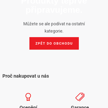
Produkty teprve
ZNAČKY
připravujeme.
NOVINKY
Můžete se ale podívat na ostatní
OSTATNÍ
kategorie.
12 důvodů proč Gigamat
Možnosti dopravy
Kontakt
ZPĚT DO OBCHODU
Hodnocení obchodu
Proč nakupovat u nás
Ocenění
Garance