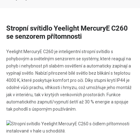
Stropní svítidlo Yeelight MercuryE C260
se senzorem přítomnosti
Yeelight MercuryE C260 je inteligentní stropní svítidlo s
pohybovým a světelným senzorem se systémy, které reagují na
pohyb i nehybnost při slabém osvětlení a automaticky zapínají a
vypínají světlo. Nabízí přirozené bílé světlo bez blikání s teplotou
4000 K, které poskytuje komfort pro oči. Díky stupni krytí IP44 je
odolné vůči prachu, vlhkosti i hmyzu, což umožňuje jeho montáž
jak v interiéru, tak v krytých venkovních prostorách. Funkce
automatického zapnutí/vypnutí šetří až 30 % energie a spojuje
tak pohodlí s úsporným používáním.