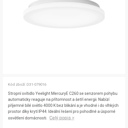
ZNAČKY
NOVINKY
OSTATNÍ
12 důvodů proč Gigamat
Možnosti dopravy
Kontakt
Hodnocení obchodu
Kód zboží:
D31-079016
Stropní svítidlo Yeelight MercuryE C260 se senzorem pohybu
automaticky reaguje na přítomnost a šetří energii. Nabízí
příjemné bílé světlo 4000 K bez blikání a je vhodné i do vlhkých
prostor díky krytí IP44. Ideální řešení pro pohodlné a úsporné
osvětlení domácnosti.