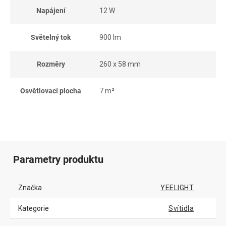
Napájení
12 W
Světelný tok
900 lm
Rozměry
260 x 58 mm
Osvětlovací plocha
7 m²
Parametry produktu
Značka
YEELIGHT
Kategorie
Svítidla