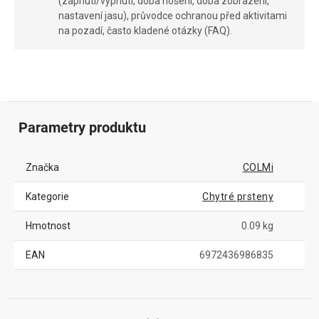
(zapnutí/vypnutí, doba nošení, doba zobrazení,
nastavení jasu), průvodce ochranou před aktivitami
na pozadí, často kladené otázky (FAQ).
Parametry produktu
Značka
COLMi
Kategorie
Chytré prsteny
Hmotnost
0.09 kg
EAN
6972436986835