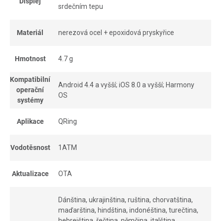
Displej
srdečním tepu
Materiál
nerezová ocel + epoxidová pryskyřice
Hmotnost
4.7 g
Kompatibilní
Android 4.4 a vyšší; iOS 8.0 a vyšší; Harmony
operační
OS
systémy
Aplikace
QRing
Vodotěsnost
1ATM
Aktualizace
OTA
Dánština, ukrajinština, ruština, chorvatština,
maďarština, hindština, indonéština, turečtina,
hebrejština, řečtina, němčina, italština,