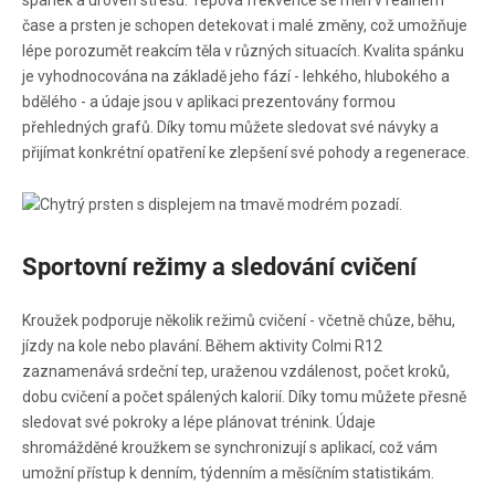
čase a prsten je schopen detekovat i malé změny, což umožňuje
lépe porozumět reakcím těla v různých situacích. Kvalita spánku
je vyhodnocována na základě jeho fází - lehkého, hlubokého a
bdělého - a údaje jsou v aplikaci prezentovány formou
přehledných grafů. Díky tomu můžete sledovat své návyky a
přijímat konkrétní opatření ke zlepšení své pohody a regenerace.
Sportovní režimy a sledování cvičení
Kroužek podporuje několik režimů cvičení - včetně chůze, běhu,
jízdy na kole nebo plavání. Během aktivity Colmi R12
zaznamenává srdeční tep, uraženou vzdálenost, počet kroků,
dobu cvičení a počet spálených kalorií. Díky tomu můžete přesně
sledovat své pokroky a lépe plánovat trénink. Údaje
shromážděné kroužkem se synchronizují s aplikací, což vám
umožní přístup k denním, týdenním a měsíčním statistikám.