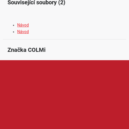
Související soubory (2)
Návod
Návod
Značka
 COLMi
Colmi je značka zaměřená na chytré hodinky a nositelnou
elektroniku pro každodenní používání. V její nabídce najdeme
především smart hodinky s funkcemi pro sledování pohybu,
sportovních aktivit, tepové frekvence, spánku nebo upozornění z
mobilního telefonu. Produkty Colmi jsou oblíbené díky
modernímu vzhledu, jednoduchému ovládání, dostupné ceně a
praktickým funkcím, které ocení uživatelé hledající chytré
hodinky pro běžné nošení, sport i volný čas.