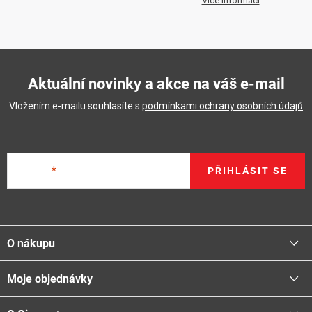
Více informací
Aktuální novinky a akce na váš e-mail
Vložením e-mailu souhlasíte s
podmínkami ochrany osobních údajů
E-mail
PŘIHLÁSIT SE
Z
á
O nákupu
p
a
Moje objednávky
Proč nakupovat u nás
t
Doprava - možnosti
í