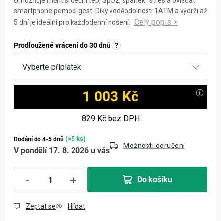
Umožňuje měřit srdeční tep, SpO2, spánek i stres a ovládat
smartphone pomocí gest. Díky voděodolnosti 1ATM a výdrži až
5 dní je ideální pro každodenní nošení.
Prodloužené vrácení do 30 dnů
?
1 003 Kč
Měrná cena:
829 Kč
bez DPH
(>5 ks)
Dodání do 4-5 dnů
Možnosti doručení
V pondělí 17. 8. 2026 u vás
Do košíku
Zeptat se
Hlídat