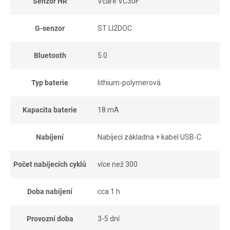
Senzor HR
Vcare VC30F
G-senzor
ST LI2DOC
Bluetooth
5.0
Typ baterie
lithium-polymerová
Kapacita baterie
18 mA
Nabíjení
Nabíjecí základna + kabel USB-C
Počet nabíjecích cyklů
více než 300
Doba nabíjení
cca 1 h
Provozní doba
3-5 dní