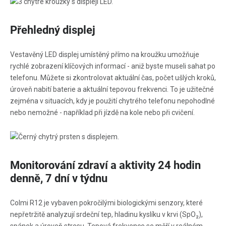
Přehledný displej
Vestavěný LED displej umístěný přímo na kroužku umožňuje
rychlé zobrazení klíčových informací - aniž byste museli sahat po
telefonu. Můžete si zkontrolovat aktuální čas, počet ušlých kroků,
úroveň nabití baterie a aktuální tepovou frekvenci. To je užitečné
zejména v situacích, kdy je použití chytrého telefonu nepohodlné
nebo nemožné - například při jízdě na kole nebo při cvičení.
Monitorování zdraví a aktivity 24 hodin
denně, 7 dní v týdnu
Colmi R12 je vybaven pokročilými biologickými senzory, které
nepřetržitě analyzují srdeční tep, hladinu kyslíku v krvi (SpO₂),
spánek a úroveň stresu. Tepová frekvence se měří v reálném