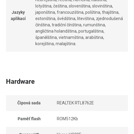
lotyština, čeština, slovenština, slovinština,
Jazyky
japonština, francouzština, polština, thajština,
aplikací
estonština, švédština, litevština, zjednodušená
čínština, tradiční čínština, rumunština,
angličtina holandština, portugalština,
španělština, vietnamština, arabština,
korejština, malajština.
Hardware
Čipová sada
REALTEK RTL8762E
Paměť flash
ROM512Kb