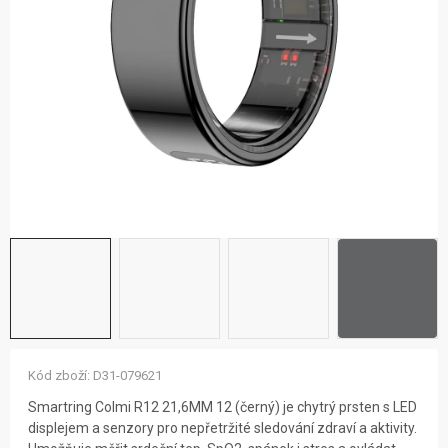
ZNAČKY
NOVINKY
OSTATNÍ
12 důvodů proč Gigamat
Možnosti dopravy
Kontakt
Hodnocení obchodu
Kód zboží:
D31-079621
Smartring Colmi R12 21,6MM 12 (černý) je chytrý prsten s LED
displejem a senzory pro nepřetržité sledování zdraví a aktivity.