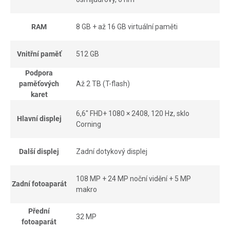
RAM
8 GB + až 16 GB virtuální paměti
Vnitřní paměť
512 GB
Podpora
paměťových
Až 2 TB (T-flash)
karet
6,6" FHD+ 1080 × 2408, 120 Hz, sklo
Hlavní displej
Corning
Další displej
Zadní dotykový displej
108 MP + 24 MP noční vidění + 5 MP
Zadní fotoaparát
makro
Přední
32 MP
fotoaparát