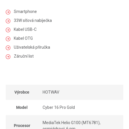
Smartphone
33W síťová nabíječka
Kabel USB-C
Kabel OTG
Uživatelská příručka
Záruční list
Výrobce
HOTWAV
Model
Cyber 16 Pro Gold
MediaTek Helio G100 (MT6781),
Procesor
osmijádrový, 6 nm