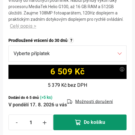
vhodný do náročných podmínek. Nabízí plynulý výkon díky
procesoru MediaTek Helio G100, až 16 GB RAM a 512GB
úložišti. Zaujme 108MP fotoaparátem, 120Hz displejem a
praktickým zadním dotykovým displejem pro rychlé ovládání.
Prodloužené vrácení do 30 dnů
?
6 509 Kč
Měrná cena:
5 379 Kč
bez DPH
(>5 ks)
Dodání do 4-5 dnů
Možnosti doručení
V pondělí 17. 8. 2026 u vás
Do košíku