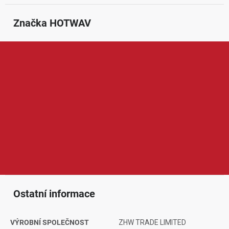
Značka
 HOTWAV
Hotwav je značka zaměřená na mobilní telefony, odolné
smartphony a praktickou elektroniku pro každodenní i náročnější
použití. V její nabídce najdeme především odolné telefony s
robustní konstrukcí, vyšší kapacitou baterie, moderními funkcemi
a výbavou vhodnou pro práci, cestování i outdoorové aktivity.
Produkty Hotwav jsou oblíbené díky dobrému poměru ceny a
výkonu, odolnému zpracování, dlouhé výdrži a praktičnosti pro
uživatele, kteří hledají spolehlivé zařízení i do náročnějších
podmínek.
Ostatní informace
VÝROBNÍ SPOLEČNOST
ZHW TRADE LIMITED