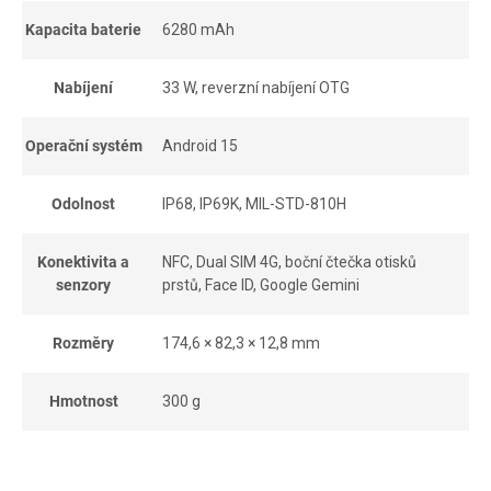
Kapacita baterie
6280 mAh
Nabíjení
33 W, reverzní nabíjení OTG
Operační systém
Android 15
Odolnost
IP68, IP69K, MIL-STD-810H
Konektivita a
NFC, Dual SIM 4G, boční čtečka otisků
senzory
prstů, Face ID, Google Gemini
Rozměry
174,6 × 82,3 × 12,8 mm
Hmotnost
300 g