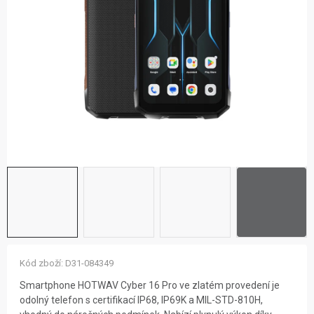
ZNAČKY
NOVINKY
OSTATNÍ
12 důvodů proč Gigamat
Možnosti dopravy
Kontakt
Hodnocení obchodu
Kód zboží:
D31-084349
Smartphone HOTWAV Cyber 16 Pro ve zlatém provedení je
odolný telefon s certifikací IP68, IP69K a MIL-STD-810H,